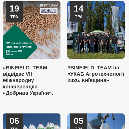
19
14
ТРА
ТРА
#BINFIELD_TEAM
#BINFIELD_TEAM на
відвідає VII
«УКАБ Агротехнології
Міжнародну
2026. Київщина»
конференцію
«Добрива України».
06
05