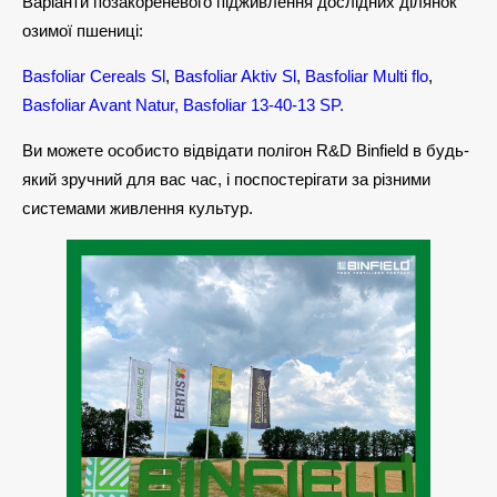
Варіанти позакореневого підживлення дослідних ділянок
озимої пшениці:
Basfoliar Cereals Sl
,
Basfoliar Aktiv Sl
,
Basfoliar Multi flo
,
Basfoliar Avant Natur,
Basfoliar 13-40-13 SP.
Ви можете особисто відвідати полігон R&D Binfield в будь-
який зручний для вас час, і поспостерігати за різними
системами живлення культур.