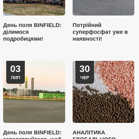
День поля BINFIELD:
Потрійний
ділимося
суперфосфат уже в
подробицями!
наявності!
03
30
ЛИП
ЧЕР
День поля BINFIELD:
АНАЛІТИКА