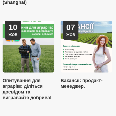
(Shanghai)
10
07
ЖОВ
ЖОВ
Опитування для
Вакансії: продакт-
аграріїв: діліться
менеджер.
досвідом та
вигравайте добрива!