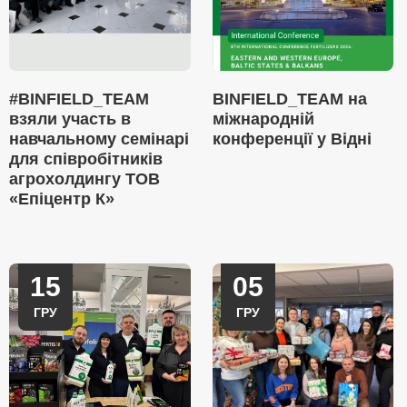
#BINFIELD_TEAM
BINFIELD_TEAM на
взяли участь в
міжнародній
навчальному семінарі
конференції у Відні
для співробітників
агрохолдингу ТОВ
«Епіцентр К»
15
05
ГРУ
ГРУ