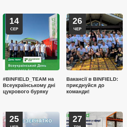
14
26
СЕР
ЧЕР
#BINFIELD_TEAM на
Вакансії в BINFIELD:
Всеукраїнському дні
приєднуйся до
цукрового буряку
команди!
25
27