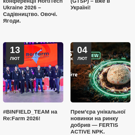
конференції HortiTech
(GTSP) – вже в
Ukraine 2026 –
Україні!
Садівництво. Овочі.
Ягоди.
13
04
ЛЮТ
ЛЮТ
#BINFIELD_TEAM на
Прем’єра унікальної
Re:Farm 2026!
новинки на ринку
добрив — FERTIS
ACTIVE NPK.