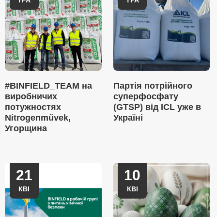
ТРА
ТРА
#BINFIELD_TEAM на
Партія потрійного
виробничих
суперфосфату
потужностях
(GTSP) від ICL уже в
Nitrogenművek,
Україні
Угорщина
21
10
КВІ
КВІ