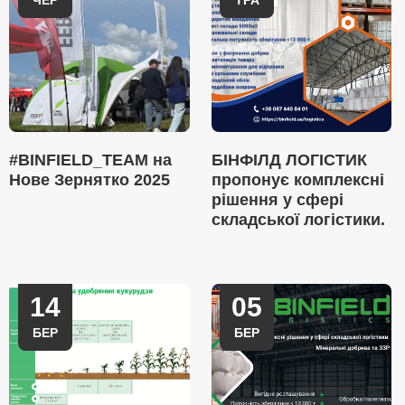
ЧЕР
ТРА
#BINFIELD_TEAM на
БІНФІЛД ЛОГІСТИК
Нове Зернятко 2025
пропонує комплексні
рішення у сфері
складської логістики.
14
05
БЕР
БЕР