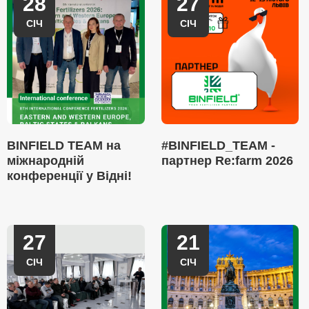
28
27
СІЧ
СІЧ
BINFIELD TEAM на
#BINFIELD_TEAM -
міжнародній
партнер Re:farm 2026
конференції у Відні!
27
21
СІЧ
СІЧ