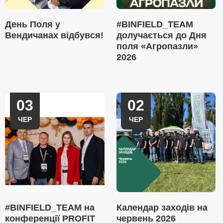
День Поля у
#BINFIELD_TEAM
Вендичанах відбувся!
долучається до Дня
поля «Агропазли»
2026
03
02
ЧЕР
ЧЕР
#BINFIELD_TEAM на
Календар заходів на
конференції PROFIT
червень 2026