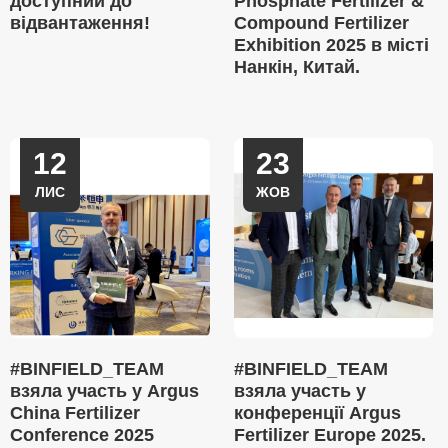
доступний до
Phosphate Fertilizer &
відвантаження!
Compound Fertilizer
Exhibition 2025 в місті
Нанкін, Китай.
12
23
ЛИС
ЖОВ
#BINFIELD_TEAM
#BINFIELD_TEAM
взяла участь у Argus
взяла участь у
China Fertilizer
конференції Argus
Conference 2025
Fertilizer Europe 2025.