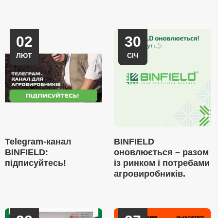
02
30
ЛЮТ
СІЧ
Telegram-канал
BINFIELD
BINFIELD:
оновлюється – разом
підписуйтесь!
із ринком і потребами
агровиробників.