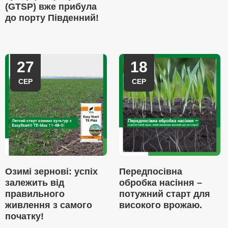
(GTSP) вже прибула
до порту Південний!
27
18
СЕР
СЕР
Озимі зернові: успіх
Передпосівна
залежить від
обробка насіння –
правильного
потужний старт для
живлення з самого
високого врожаю.
початку!