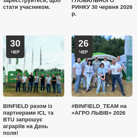
зареєструйтеся, щоб
ГЛОБАЛЬНОГО
стати учасником.
РИНКУ 30 червня 2026
р.
30
26
ЧЕР
ЧЕР
BINFIELD разом із
#BINFIELD_TEAM на
партнерами ICL та
«АГРО ЛЬВІВ» 2026
BTU запрошує
аграріїв на День
поля!