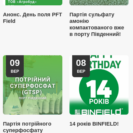
Анонс. День поля PFT
Партія сульфату
Field
амонію
компактованого вже
в порту Південний!
09
08
ВЕР
ВЕР
Партія потрійного
14 років BINFIELD!
суперфосфату