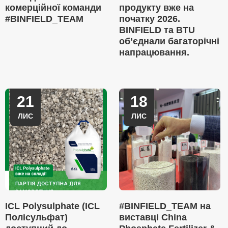
комерційної команди
продукту вже на
#BINFIELD_TEAM
початку 2026.
BINFIELD та BTU
об’єднали багаторічні
напрацювання.
21
18
ЛИС
ЛИС
ICL Polysulphate (ICL
#BINFIELD_TEAM на
Полісульфат)
виставці China