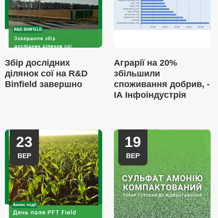
Збір дослідних
Аграрії на 20%
ділянок сої на R&D
збільшили
Binfield завершно
споживання добрив, -
ІА Інфоіндустрія
23
19
ВЕР
ВЕР