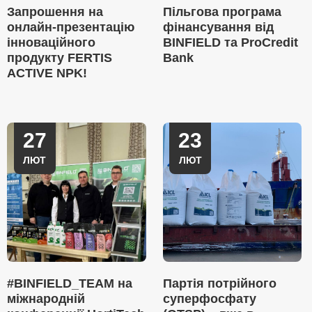
Запрошення на
Пільгова програма
онлайн-презентацію
фінансування від
інноваційного
BINFIELD та ProCredit
продукту FERTIS
Bank
ACTIVE NPK!
27
23
ЛЮТ
ЛЮТ
#BINFIELD_TEAM на
Партія потрійного
міжнародній
суперфосфату