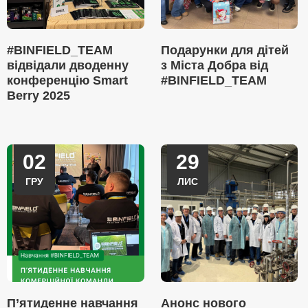
#BINFIELD_TEAM
Подарунки для дітей
відвідали дводенну
з Міста Добра від
конференцію Smart
#BINFIELD_TEAM
Berry 2025
02
29
ГРУ
ЛИС
П’ятиденне навчання
Анонс нового