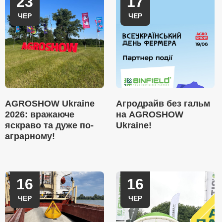
23
17
ЧЕР
ЧЕР
AGROSHOW Ukraine
Агродрайв без гальм
2026: вражаюче
на AGROSHOW
яскраво та дуже по-
Ukraine!
аграрному!
16
16
ЧЕР
ЧЕР