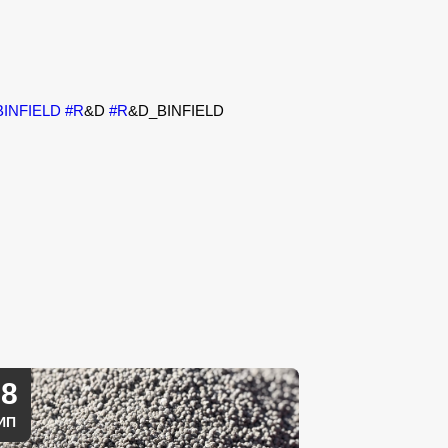
BINFIELD
#R
&D
#R
&D_BINFIELD
28
ИП