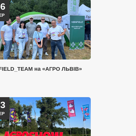
26
ЕР
FIELD_TEAM на «АГРО ЛЬВІВ»
23
ЕР