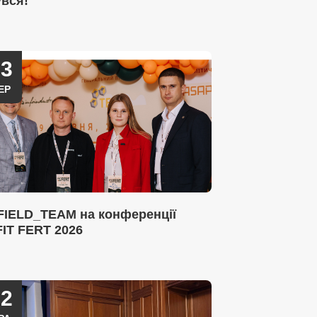
увся!
03
ЕР
FIELD_TEAM на конференції
IT FERT 2026
22