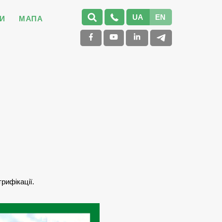
UA
EN
И
МАПА
трифікації.