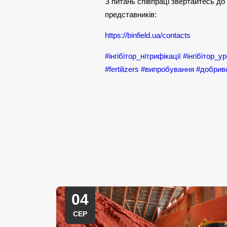
З питань співпраці звертайтесь до
представників:
https://binfield.ua/contacts
#інгібітор_нітрифікації
#інгібітор_у
#fertilizers
#випробування
#добрив
04
СЕР