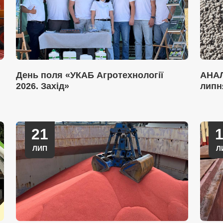
День поля «УКАБ Агротехнології
АНАЛ
2026. Захід»
липн
21
ЛИП
Л