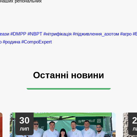
 наших регіональних
реази
#DMPP
#NBPT
#нітрифікація
#підживлення_азотом
#агро
#
о
#родина
#CompoExpert
Останні новини
30
ЛИП
Л