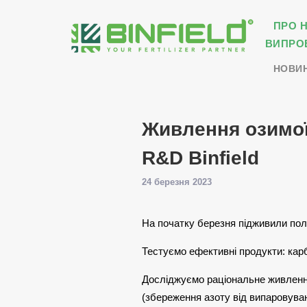
ПРО 
ВИПРО
НОВИ
Живлення озимої
R&D Binfield
24 березня 2023
На початку березня підживили поля
Тестуємо ефективні продукти: карба
Досліджуємо раціональне живлення
(збереження азоту від випаровува