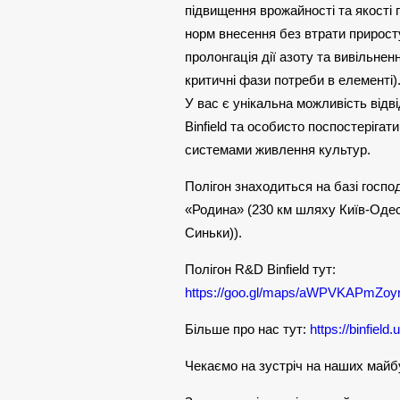
підвищення врожайності та якості 
норм внесення без втрати прирост
пролонгація дії азоту та вивільнен
критичні фази потреби в елементі)
У вас є унікальна можливість відв
Binfield та особисто поспостерігати
системами живлення культур.
Полігон знаходиться на базі госп
«Родина» (230 км шляху Київ-Оде
Синьки)).
Полігон R&D Binfield тут:
https://goo.gl/maps/aWPVKAPmZo
Більше про нас тут:
https://binfield
Чекаємо на зустріч на наших майб