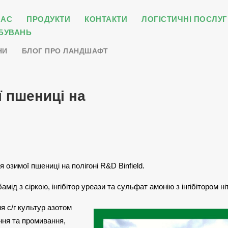
НАС
ПРОДУКТИ
КОНТАКТИ
ЛОГІСТИЧНІ ПОСЛУГ
БУВАНЬ
НИ
БЛОГ ПРО ЛАНДШАФТ
 пшениці на
 озимої пшениці на полігоні R&D Binfield.
мід з сіркою, інгібітор уреази та сульфат амонію з інгібітором ні
 с/г культур азотом
ння та промивання,