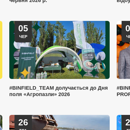
червня 2026 р.
відб
05
ЧЕР
Ч
#BINFIELD_TEAM долучається до Дня
#BIN
поля «Агропазли» 2026
PROF
26