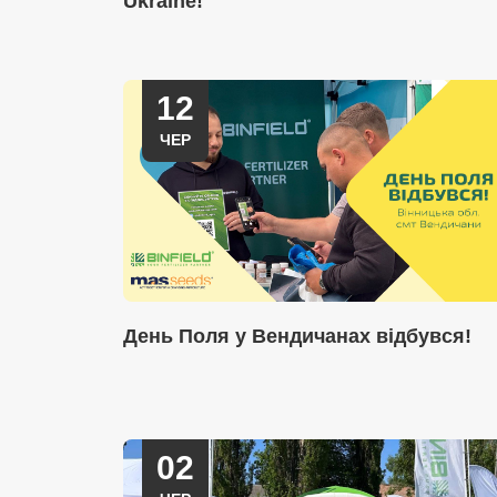
Ukraine!
12
ЧЕР
День Поля у Вендичанах відбувся!
02