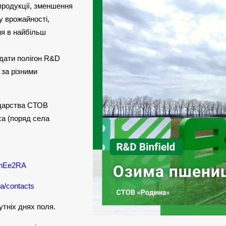
продукції, зменшення
у врожайності,
ня в найбільш
.
ідати полігон R&D
 за різними
одарства СТОВ
са (поряд села
ynEe2RA
.ua/contacts
утніх днях поля.