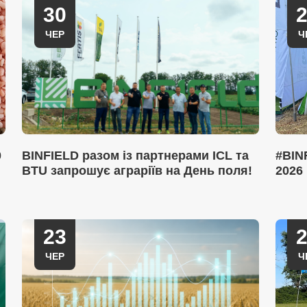
30
ЧЕР
Ч
0
BINFIELD разом із партнерами ICL та
#BIN
BTU запрошує аграріїв на День поля!
2026
23
ЧЕР
Ч