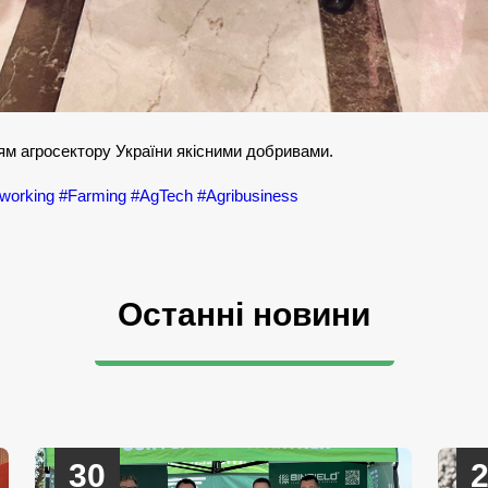
м агросектору України якісними добривами.
working
#Farming
#AgTech
#Agribusiness
Останні новини
30