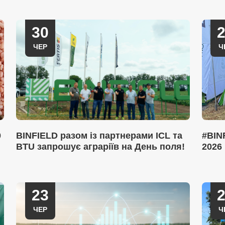
30
ЧЕР
Ч
0
BINFIELD разом із партнерами ICL та
#BIN
BTU запрошує аграріїв на День поля!
2026
23
ЧЕР
Ч