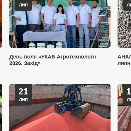
ЛИП
Л
День поля «УКАБ Агротехнології
АНАЛ
2026. Захід»
липн
21
ЛИП
Л