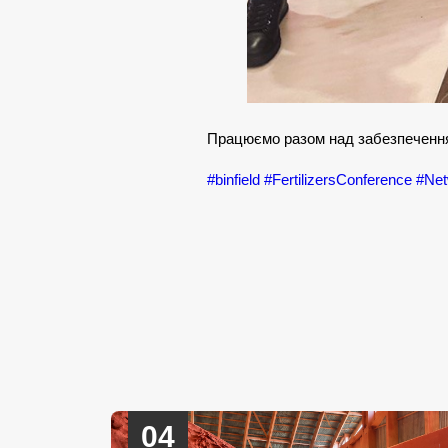
Працюємо разом над забезпечення
#binfield
#FertilizersConference
#Net
04