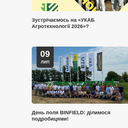
Зустрічаємось на «УКАБ
Агротехнології 2026»?
09
ЛИП
День поля BINFIELD: ділимося
подробицями!