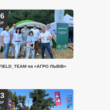
26
ЕР
FIELD_TEAM на «АГРО ЛЬВІВ»
23
ЕР