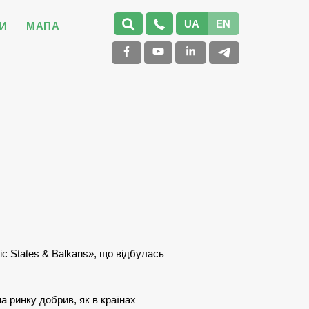
UA
EN
И
МАПА
tic States & Balkans», що відбулась
 ринку добрив, як в країнах