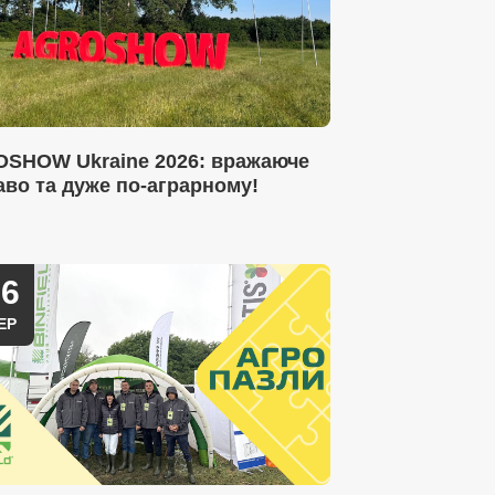
SHOW Ukraine 2026: вражаюче
аво та дуже по-аграрному!
16
ЕР