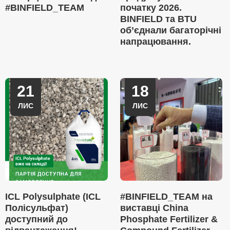
#BINFIELD_TEAM
початку 2026.
BINFIELD та BTU
об’єднали багаторічні
напрацювання.
21
18
ЛИС
ЛИС
ICL Polysulphate (ICL
#BINFIELD_TEAM на
Полісульфат)
виставці China
доступний до
Phosphate Fertilizer &