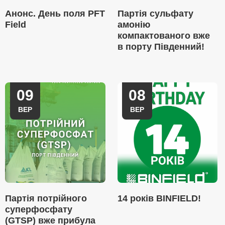
Анонс. День поля PFT
Партія сульфату
Field
амонію
компактованого вже
в порту Південний!
09
08
ВЕР
ВЕР
Партія потрійного
14 років BINFIELD!
суперфосфату
(GTSP) вже прибула