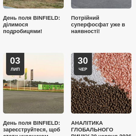
День поля BINFIELD:
Потрійний
ділимося
суперфосфат уже в
подробицями!
наявності!
03
30
ЛИП
ЧЕР
День поля BINFIELD:
АНАЛІТИКА
зареєструйтеся, щоб
ГЛОБАЛЬНОГО