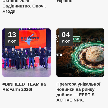
Ukraine 2026 –
Україні!
Садівництво. Овочі.
Ягоди.
13
04
ЛЮТ
ЛЮТ
#BINFIELD_TEAM на
Прем’єра унікальної
Re:Farm 2026!
новинки на ринку
добрив — FERTIS
ACTIVE NPK.