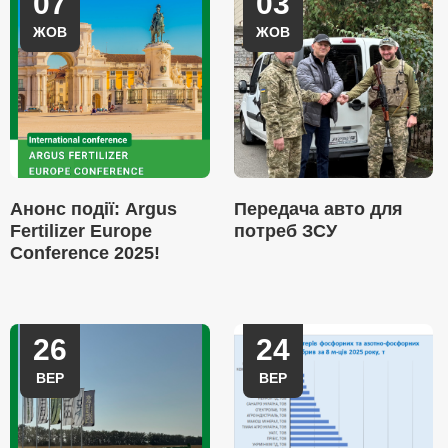
07
03
ЖОВ
ЖОВ
Анонс події: Argus
Передача авто для
Fertilizer Europe
потреб ЗСУ
Conference 2025!
26
24
ВЕР
ВЕР