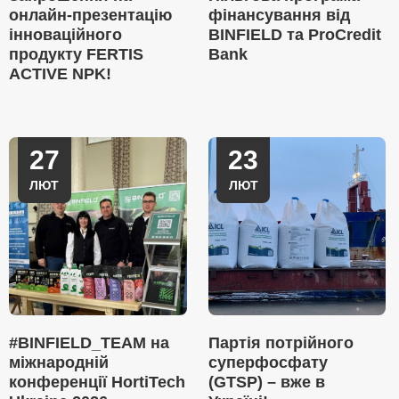
онлайн-презентацію
фінансування від
інноваційного
BINFIELD та ProCredit
продукту FERTIS
Bank
ACTIVE NPK!
27
23
ЛЮТ
ЛЮТ
#BINFIELD_TEAM на
Партія потрійного
міжнародній
суперфосфату
конференції HortiTech
(GTSP) – вже в