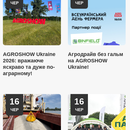
ЧЕР
ЧЕР
AGROSHOW Ukraine
Агродрайв без гальм
2026: вражаюче
на AGROSHOW
яскраво та дуже по-
Ukraine!
аграрному!
16
16
ЧЕР
ЧЕР