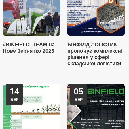
#BINFIELD_TEAM на
БІНФІЛД ЛОГІСТИК
Нове Зернятко 2025
пропонує комплексні
рішення у сфері
складської логістики.
14
05
БЕР
БЕР