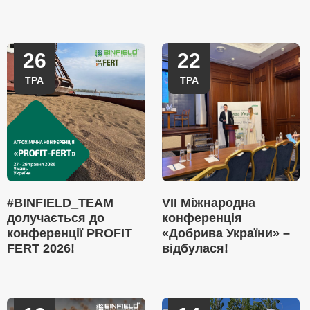
26
22
ТРА
ТРА
#BINFIELD_TEAM
VII Міжнародна
долучається до
конференція
конференції PROFIT
«Добрива України» –
FERT 2026!
відбулася!