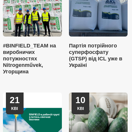
#BINFIELD_TEAM на
Партія потрійного
виробничих
суперфосфату
потужностях
(GTSP) від ICL уже в
Nitrogenművek,
Україні
Угорщина
21
10
КВІ
КВІ