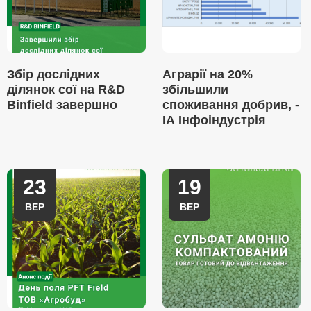
Збір дослідних
Аграрії на 20%
ділянок сої на R&D
збільшили
Binfield завершно
споживання добрив, -
ІА Інфоіндустрія
23
19
ВЕР
ВЕР