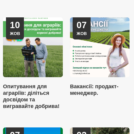
10
07
ЖОВ
ЖОВ
Опитування для
Вакансії: продакт-
аграріїв: діліться
менеджер.
досвідом та
вигравайте добрива!