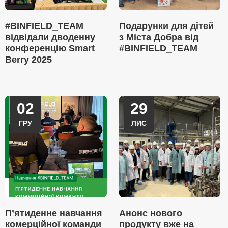
#BINFIELD_TEAM
Подарунки для дітей
відвідали дводенну
з Міста Добра від
конференцію Smart
#BINFIELD_TEAM
Berry 2025
02
29
ГРУ
ЛИС
П’ятиденне навчання
Анонс нового
комерційної команди
продукту вже на