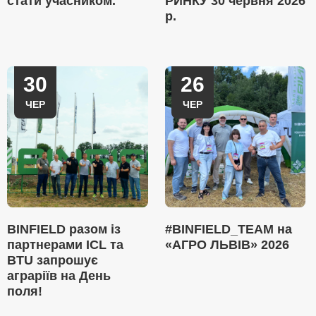
стати учасником.
РИНКУ 30 червня 2026
р.
30
26
ЧЕР
ЧЕР
BINFIELD разом із
#BINFIELD_TEAM на
партнерами ICL та
«АГРО ЛЬВІВ» 2026
BTU запрошує
аграріїв на День
поля!