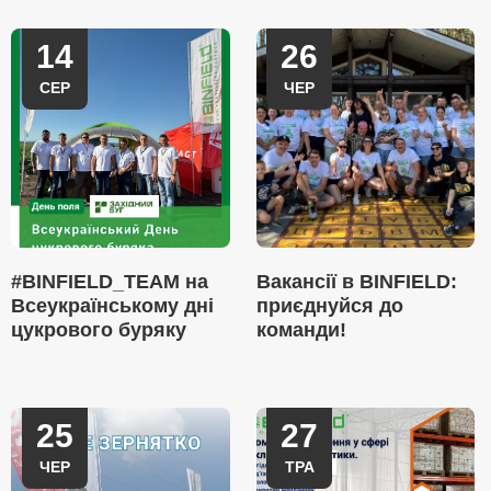
14
26
СЕР
ЧЕР
#BINFIELD_TEAM на
Вакансії в BINFIELD:
Всеукраїнському дні
приєднуйся до
цукрового буряку
команди!
25
27
ЧЕР
ТРА