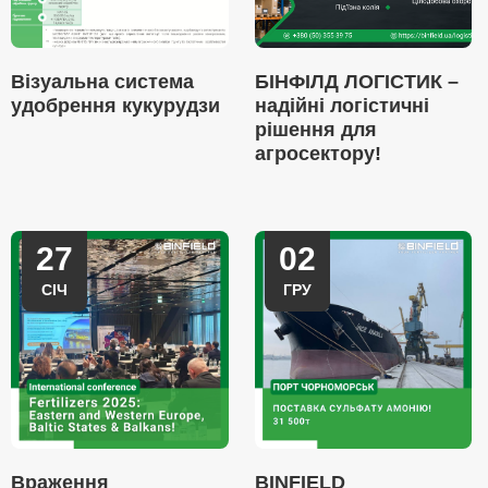
Візуальна система
БІНФІЛД ЛОГІСТИК –
удобрення кукурудзи
надійні логістичні
рішення для
агросектору!
27
02
СІЧ
ГРУ
Враження
BINFIELD