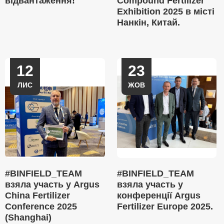
відвантаження!
Compound Fertilizer
Exhibition 2025 в місті
Нанкін, Китай.
12
23
ЛИС
ЖОВ
#BINFIELD_TEAM
#BINFIELD_TEAM
взяла участь у Argus
взяла участь у
China Fertilizer
конференції Argus
Conference 2025
Fertilizer Europe 2025.
(Shanghai)