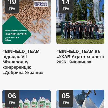
19
14
ТРА
ТРА
#BINFIELD_TEAM
#BINFIELD_TEAM на
відвідає VII
«УКАБ Агротехнології
Міжнародну
2026. Київщина»
конференцію
«Добрива України».
06
05
ТРА
ТРА