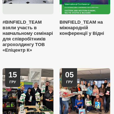
#BINFIELD_TEAM
BINFIELD_TEAM на
взяли участь в
міжнародній
навчальному семінарі
конференції у Відні
для співробітників
агрохолдингу ТОВ
«Епіцентр К»
15
05
ГРУ
ГРУ