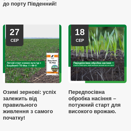
до порту Південний!
27
18
СЕР
СЕР
Озимі зернові: успіх
Передпосівна
залежить від
обробка насіння –
правильного
потужний старт для
живлення з самого
високого врожаю.
початку!