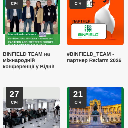
СІЧ
СІЧ
BINFIELD TEAM на
#BINFIELD_TEAM -
міжнародній
партнер Re:farm 2026
конференції у Відні!
27
21
СІЧ
СІЧ