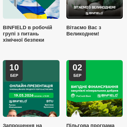
BINFIELD в робочій
Вітаємо Вас з
групі з питань
Великоднем!
хімічної безпеки
10
02
БЕР
БЕР
Запрошення на
Пільгова програма