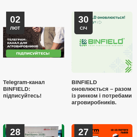
02
30
ЛЮТ
СІЧ
Telegram-канал
BINFIELD
BINFIELD:
оновлюється – разом
підписуйтесь!
із ринком і потребами
агровиробників.
28
27