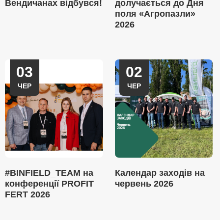
Вендичанах відбувся!
долучається до Дня
поля «Агропазли»
2026
03
02
ЧЕР
ЧЕР
#BINFIELD_TEAM на
Календар заходів на
конференції PROFIT
червень 2026
FERT 2026