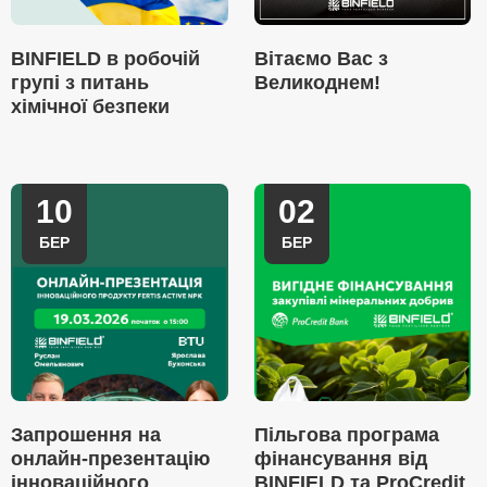
BINFIELD в робочій
Вітаємо Вас з
групі з питань
Великоднем!
хімічної безпеки
10
02
БЕР
БЕР
Запрошення на
Пільгова програма
онлайн-презентацію
фінансування від
інноваційного
BINFIELD та ProCredit