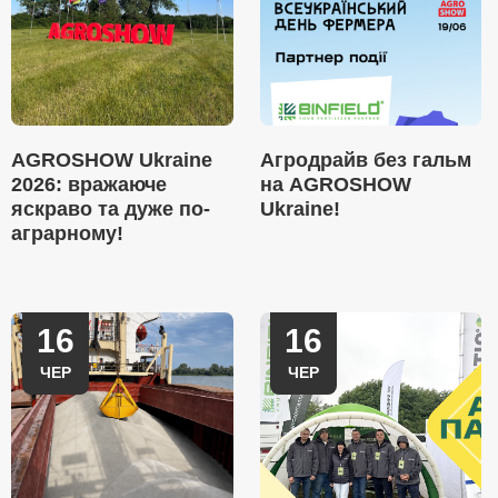
AGROSHOW Ukraine
Агродрайв без гальм
2026: вражаюче
на AGROSHOW
яскраво та дуже по-
Ukraine!
аграрному!
16
16
ЧЕР
ЧЕР