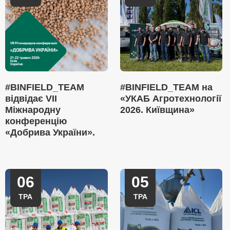
#BINFIELD_TEAM
#BINFIELD_TEAM на
відвідає VII
«УКАБ Агротехнології
Міжнародну
2026. Київщина»
конференцію
«Добрива України».
06
05
ТРА
ТРА