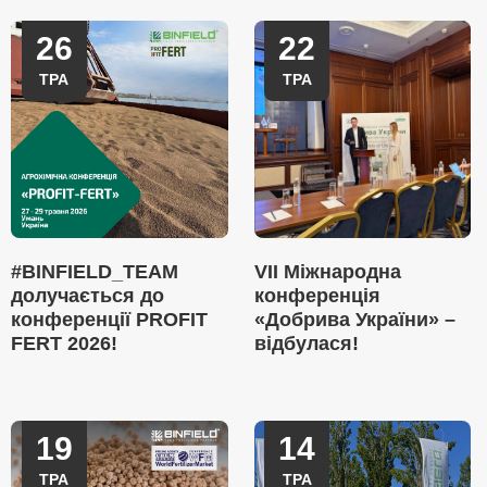
26
22
ТРА
ТРА
#BINFIELD_TEAM
VII Міжнародна
долучається до
конференція
конференції PROFIT
«Добрива України» –
FERT 2026!
відбулася!
19
14
ТРА
ТРА