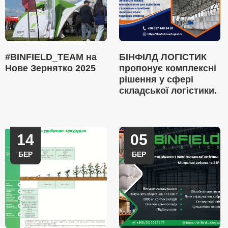
#BINFIELD_TEAM на
БІНФІЛД ЛОГІСТИК
Нове Зернятко 2025
пропонує комплексні
рішення у сфері
складської логістики.
14
05
БЕР
БЕР