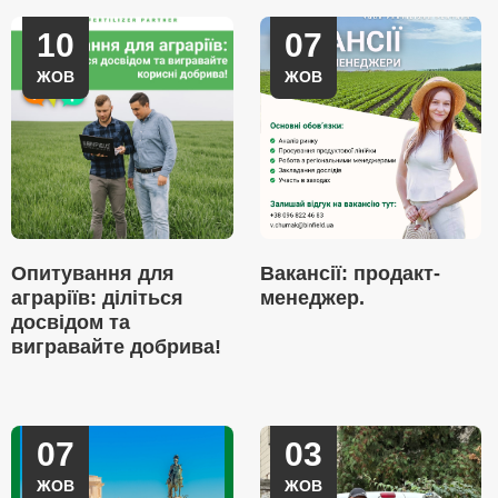
10
07
ЖОВ
ЖОВ
Опитування для
Вакансії: продакт-
аграріїв: діліться
менеджер.
досвідом та
вигравайте добрива!
07
03
ЖОВ
ЖОВ