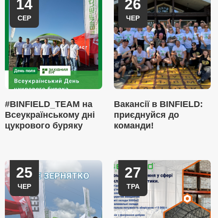
14
26
СЕР
ЧЕР
#BINFIELD_TEAM на
Вакансії в BINFIELD:
Всеукраїнському дні
приєднуйся до
цукрового буряку
команди!
25
27
ЧЕР
ТРА