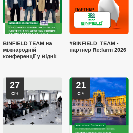
BINFIELD TEAM на
#BINFIELD_TEAM -
міжнародній
партнер Re:farm 2026
конференції у Відні!
27
21
СІЧ
СІЧ