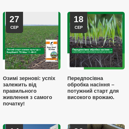
27
18
СЕР
СЕР
Озимі зернові: успіх
Передпосівна
залежить від
обробка насіння –
правильного
потужний старт для
живлення з самого
високого врожаю.
початку!