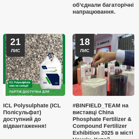
об’єднали багаторічні
напрацювання.
21
18
ЛИС
ЛИС
ICL Polysulphate (ICL
#BINFIELD_TEAM на
Полісульфат)
виставці China
доступний до
Phosphate Fertilizer &
відвантаження!
Compound Fertilizer
Exhibition 2025 в місті