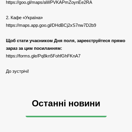
https://goo.gl/maps/aWPVKAPmZoynEe2RA
2. Кафе «Україна»
https://maps.app.goo.gl/DHdBCj2xS7nw7D2b9
Щоб стати учасником Дня поля, зареєструйтеся прямо
зараз за цим посиланням:
https://forms.gle/Pq8kn5FohfGhFKnA7
До зустрічі!
Останні новини