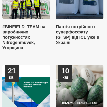
#BINFIELD_TEAM на
Партія потрійного
виробничих
суперфосфату
потужностях
(GTSP) від ICL уже в
Nitrogenművek,
Україні
Угорщина
21
10
КВІ
КВІ