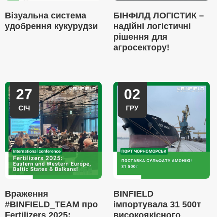
Візуальна система
БІНФІЛД ЛОГІСТИК –
удобрення кукурудзи
надійні логістичні
рішення для
агросектору!
27
02
СІЧ
ГРУ
Враження
BINFIELD
#BINFIELD_TEAM про
імпортувала 31 500т
Fertilizers 2025:
високоякісного