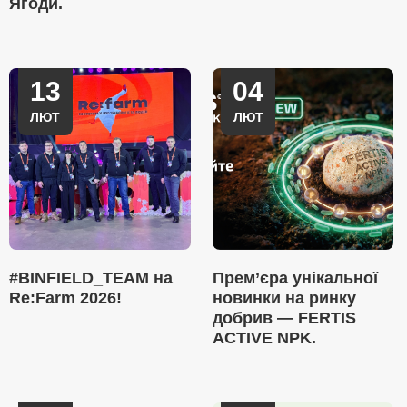
Ягоди.
13
04
ЛЮТ
ЛЮТ
#BINFIELD_TEAM на
Прем’єра унікальної
Re:Farm 2026!
новинки на ринку
добрив — FERTIS
ACTIVE NPK.