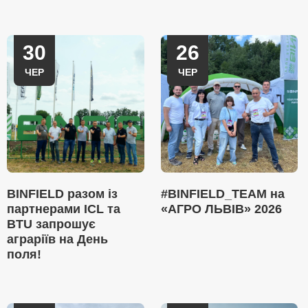
30
26
ЧЕР
ЧЕР
BINFIELD разом із
#BINFIELD_TEAM на
партнерами ICL та
«АГРО ЛЬВІВ» 2026
BTU запрошує
аграріїв на День
поля!