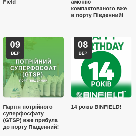
Field
амонію
компактованого вже
в порту Південний!
09
08
ВЕР
ВЕР
Партія потрійного
14 років BINFIELD!
суперфосфату
(GTSP) вже прибула
до порту Південний!