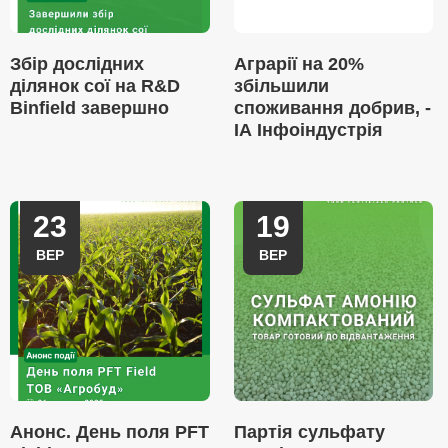
Збір дослідних
Аграрії на 20%
ділянок сої на R&D
збільшили
Binfield завершно
споживання добрив, -
ІА Інфоіндустрія
23
19
ВЕР
ВЕР
Анонс. День поля PFT
Партія сульфату