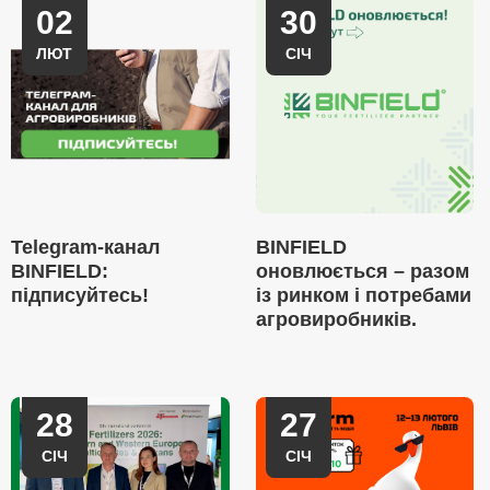
02
30
ЛЮТ
СІЧ
Telegram-канал
BINFIELD
BINFIELD:
оновлюється – разом
підписуйтесь!
із ринком і потребами
агровиробників.
28
27
СІЧ
СІЧ