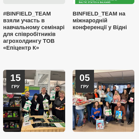
#BINFIELD_TEAM
BINFIELD_TEAM на
взяли участь в
міжнародній
навчальному семінарі
конференції у Відні
для співробітників
агрохолдингу ТОВ
«Епіцентр К»
15
05
ГРУ
ГРУ