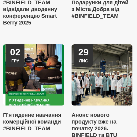
#BINFIELD_TEAM
Подарунки для дітей
відвідали дводенну
з Міста Добра від
конференцію Smart
#BINFIELD_TEAM
Berry 2025
02
29
ГРУ
ЛИС
П’ятиденне навчання
Анонс нового
комерційної команди
продукту вже на
#BINFIELD_TEAM
початку 2026.
BINFIELD та BTU