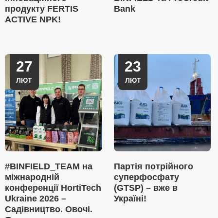
продукту FERTIS
Bank
ACTIVE NPK!
27
23
ЛЮТ
ЛЮТ
#BINFIELD_TEAM на
Партія потрійного
міжнародній
суперфосфату
конференції HortiTech
(GTSP) – вже в
Ukraine 2026 –
Україні!
Садівництво. Овочі.