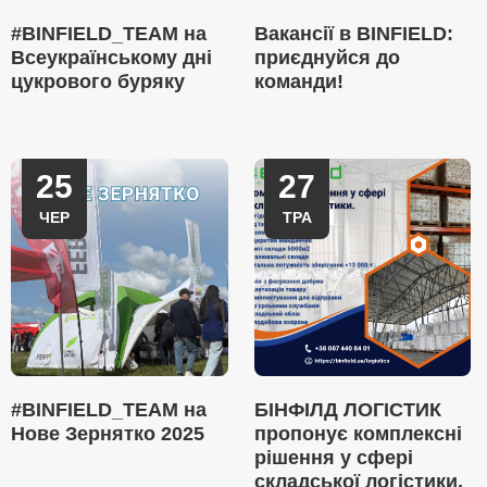
#BINFIELD_TEAM на
Вакансії в BINFIELD:
Всеукраїнському дні
приєднуйся до
цукрового буряку
команди!
25
27
ЧЕР
ТРА
#BINFIELD_TEAM на
БІНФІЛД ЛОГІСТИК
Нове Зернятко 2025
пропонує комплексні
рішення у сфері
складської логістики.