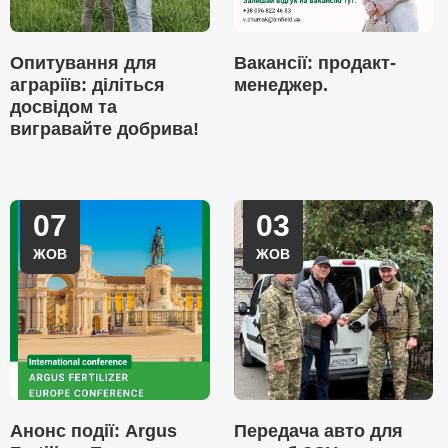
Опитування для
Вакансії: продакт-
аграріїв: діліться
менеджер.
досвідом та
вигравайте добрива!
07
03
ЖОВ
ЖОВ
Анонс події: Argus
Передача авто для