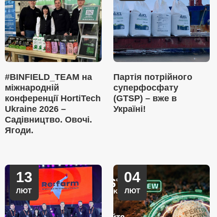
#BINFIELD_TEAM на
Партія потрійного
міжнародній
суперфосфату
конференції HortiTech
(GTSP) – вже в
Ukraine 2026 –
Україні!
Садівництво. Овочі.
Ягоди.
13
04
ЛЮТ
ЛЮТ