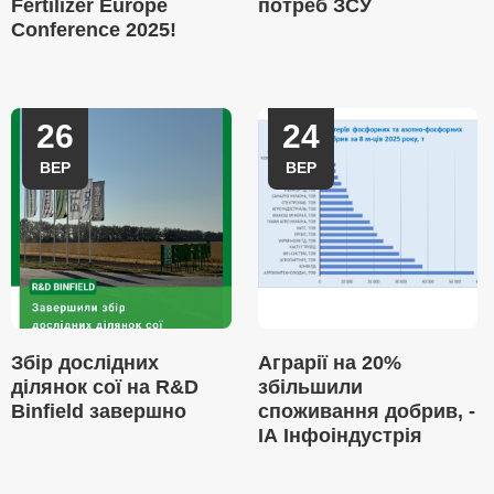
Fertilizer Europe
потреб ЗСУ
Conference 2025!
26
24
ВЕР
ВЕР
Збір дослідних
Аграрії на 20%
ділянок сої на R&D
збільшили
Binfield завершно
споживання добрив, -
ІА Інфоіндустрія