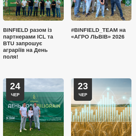
BINFIELD разом із
#BINFIELD_TEAM на
партнерами ICL та
«АГРО ЛЬВІВ» 2026
BTU запрошує
аграріїв на День
поля!
24
23
ЧЕР
ЧЕР