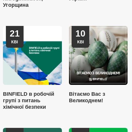
Угорщина
21
10
КВІ
КВІ
BINFIELD в робочій
Вітаємо Вас з
групі з питань
Великоднем!
хімічної безпеки