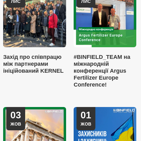
ЛИС
ЛИС
Захід про співпрацю
#BINFIELD_TEAM на
між партнерами
міжнародній
ініційований KERNEL
конференції Argus
Fertilizer Europe
Conference!
03
01
ЖОВ
ЖОВ