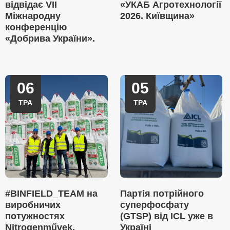
відвідає VII
«УКАБ Агротехнології
Міжнародну
2026. Київщина»
конференцію
«Добрива України».
06
05
ТРА
ТРА
#BINFIELD_TEAM на
Партія потрійного
виробничих
суперфосфату
потужностях
(GTSP) від ICL уже в
Nitrogenművek,
Україні