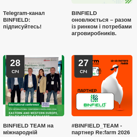
Telegram-канал
BINFIELD
BINFIELD:
оновлюється – разом
підписуйтесь!
із ринком і потребами
агровиробників.
28
27
СІЧ
СІЧ
BINFIELD TEAM на
#BINFIELD_TEAM -
міжнародній
партнер Re:farm 2026