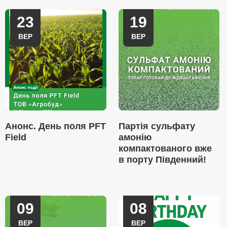
23
19
ВЕР
ВЕР
Анонс. День поля PFT
Партія сульфату
Field
амонію
компактованого вже
в порту Південний!
09
08
ВЕР
ВЕР