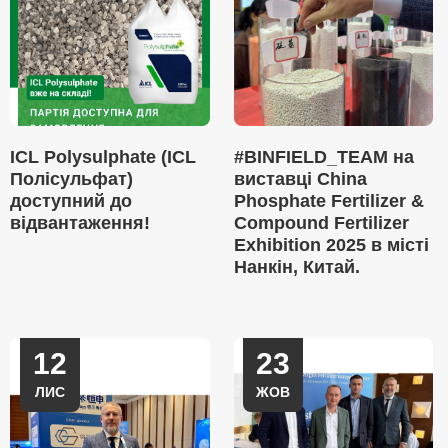
ICL Polysulphate (ICL
#BINFIELD_TEAM на
Полісульфат)
виставці China
доступний до
Phosphate Fertilizer &
відвантаження!
Compound Fertilizer
Exhibition 2025 в місті
Нанкін, Китай.
12
23
ЛИС
ЖОВ