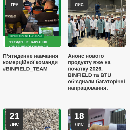
ГРУ
ЛИС
П’ятиденне навчання
Анонс нового
комерційної команди
продукту вже на
#BINFIELD_TEAM
початку 2026.
BINFIELD та BTU
об’єднали багаторічні
напрацювання.
21
18
ЛИС
ЛИС