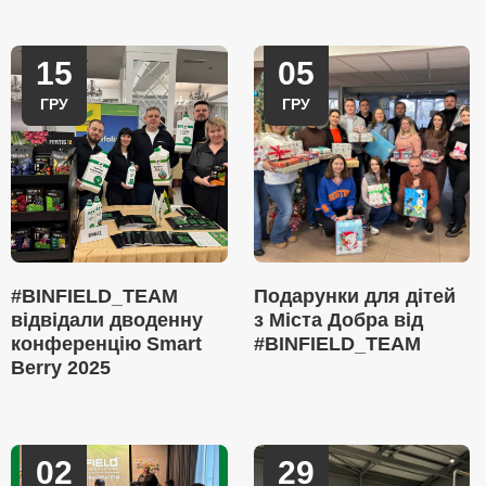
15
05
ГРУ
ГРУ
#BINFIELD_TEAM
Подарунки для дітей
відвідали дводенну
з Міста Добра від
конференцію Smart
#BINFIELD_TEAM
Berry 2025
02
29