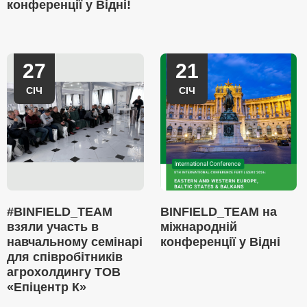
конференції у Відні!
27
21
СІЧ
СІЧ
#BINFIELD_TEAM
BINFIELD_TEAM на
взяли участь в
міжнародній
навчальному семінарі
конференції у Відні
для співробітників
агрохолдингу ТОВ
«Епіцентр К»