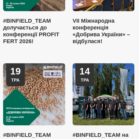
#BINFIELD_TEAM
VII Міжнародна
долучається до
конференція
конференції PROFIT
«Добрива України» –
FERT 2026!
відбулася!
19
14
ТРА
ТРА
#BINFIELD_TEAM
#BINFIELD_TEAM на