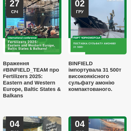
27
02
СІЧ
ГРУ
Враження
BINFIELD
#BINFIELD_TEAM про
імпортувала 31 500т
Fertilizers 2025:
високоякісного
Eastern and Western
сульфату амонію
Europe, Baltic States &
компактованого.
Balkans
04
04