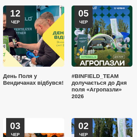
12
05
ЧЕР
ЧЕР
День Поля у
#BINFIELD_TEAM
Вендичанах відбувся!
долучається до Дня
поля «Агропазли»
2026
03
02
ЧЕР
ЧЕР