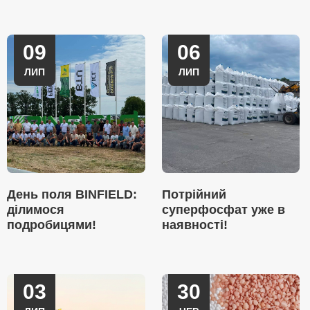
09
06
ЛИП
ЛИП
День поля BINFIELD:
Потрійний
ділимося
суперфосфат уже в
подробицями!
наявності!
03
30