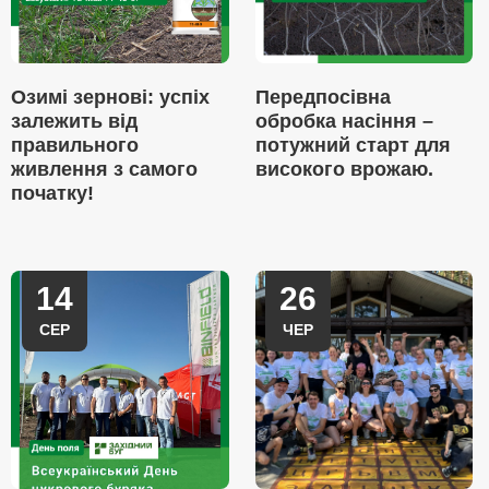
Озимі зернові: успіх
Передпосівна
залежить від
обробка насіння –
правильного
потужний старт для
живлення з самого
високого врожаю.
початку!
14
26
СЕР
ЧЕР