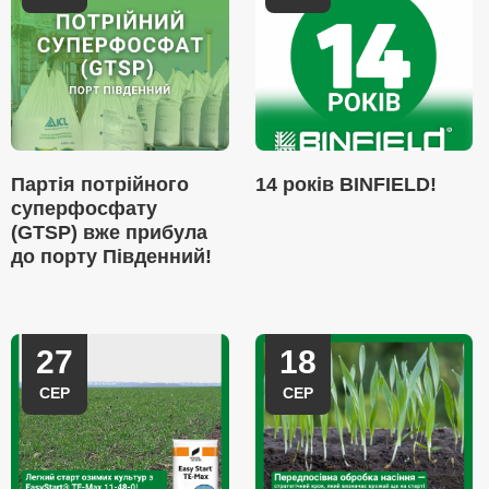
Партія потрійного
14 років BINFIELD!
суперфосфату
(GTSP) вже прибула
до порту Південний!
27
18
СЕР
СЕР