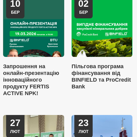
10
02
БЕР
БЕР
Запрошення на
Пільгова програма
онлайн-презентацію
фінансування від
інноваційного
BINFIELD та ProCredit
продукту FERTIS
Bank
ACTIVE NPK!
27
23
ЛЮТ
ЛЮТ