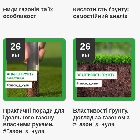
Види газонів та їх
Кислотність ґрунту:
особливості
самостійний аналіз
26
26
КВІ
КВІ
Практичні поради для
Властивості ґрунту.
ідеального газону
Догляд за газоном з
власними руками.
#Газон_з_нуля
#Газон_з_нуля