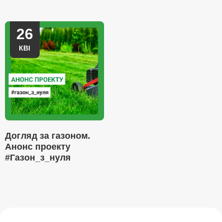
26
КВІ
Догляд за газоном.
Анонс проекту
#Газон_з_нуля