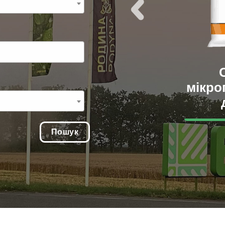
Добрива
для газону
мікро
Пошук