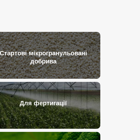
Стартові мікрогранульовані
добрива
Для фертигації