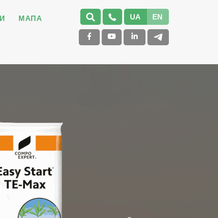
UA
EN
И
МАПА