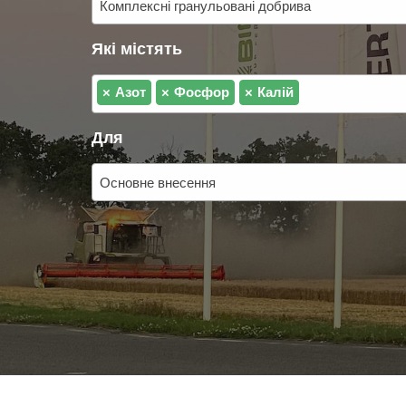
Комплексні гранульовані добрива
Які містять
×
Азот
×
Фосфор
×
Калій
Для
Основне внесення