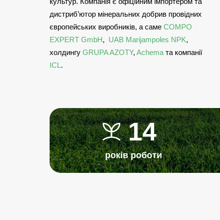
культур. Компанія є офіційним імпортером та
дистриб’ютор мінеральних добрив провідних
європейських виробників, а саме
COMPO
EXPERT GmbH
,
UAB Marijampoles NPK
,
холдингу
GRUPA AZOTY
,
Achema
та компанії
ICL
.
14
років роботи