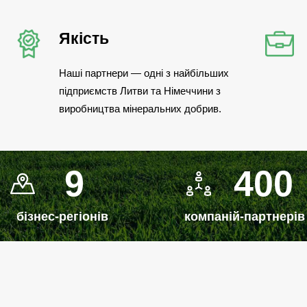
Якість
Наші партнери — одні з найбільших
підприємств Литви та Німеччини з
виробництва мінеральних добрив.
9
400
бізнес-регіонів
компаній-партнерів