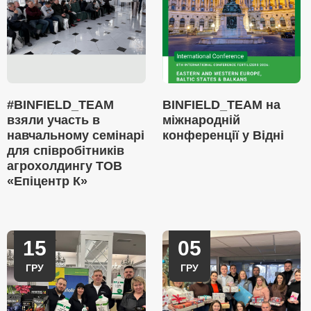
#BINFIELD_TEAM
BINFIELD_TEAM на
взяли участь в
міжнародній
навчальному семінарі
конференції у Відні
для співробітників
агрохолдингу ТОВ
«Епіцентр К»
15
05
ГРУ
ГРУ