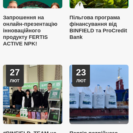
Запрошення на
Пільгова програма
онлайн-презентацію
фінансування від
інноваційного
BINFIELD та ProCredit
продукту FERTIS
Bank
ACTIVE NPK!
27
23
ЛЮТ
ЛЮТ