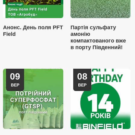
Анонс. День поля PFT
Партія сульфату
Field
амонію
компактованого вже
в порту Південний!
09
08
ВЕР
ВЕР