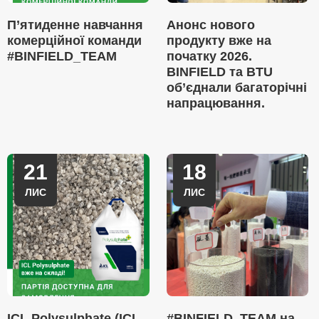
П’ятиденне навчання
Анонс нового
комерційної команди
продукту вже на
#BINFIELD_TEAM
початку 2026.
BINFIELD та BTU
об’єднали багаторічні
напрацювання.
21
18
ЛИС
ЛИС
ICL Polysulphate (ICL
#BINFIELD_TEAM на