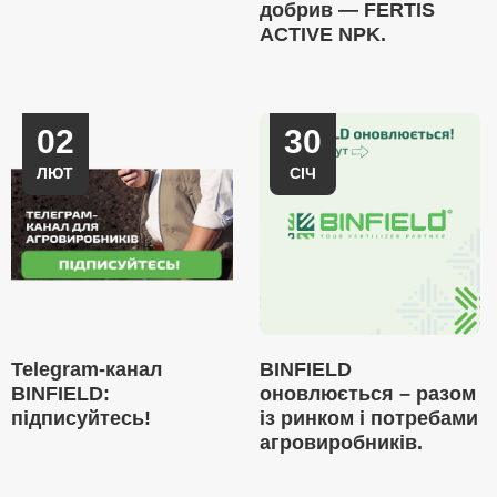
добрив — FERTIS
ACTIVE NPK.
02
30
ЛЮТ
СІЧ
Telegram-канал
BINFIELD
BINFIELD:
оновлюється – разом
підписуйтесь!
із ринком і потребами
агровиробників.