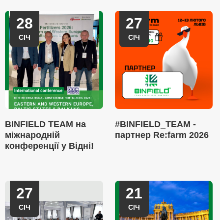
28
27
СІЧ
СІЧ
BINFIELD TEAM на
#BINFIELD_TEAM -
міжнародній
партнер Re:farm 2026
конференції у Відні!
27
21
СІЧ
СІЧ