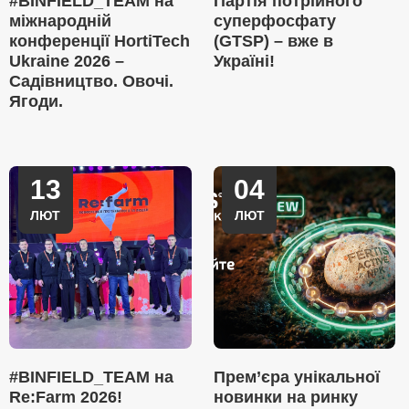
#BINFIELD_TEAM на
Партія потрійного
міжнародній
суперфосфату
конференції HortiTech
(GTSP) – вже в
Ukraine 2026 –
Україні!
Садівництво. Овочі.
Ягоди.
13
04
ЛЮТ
ЛЮТ
#BINFIELD_TEAM на
Прем’єра унікальної
Re:Farm 2026!
новинки на ринку