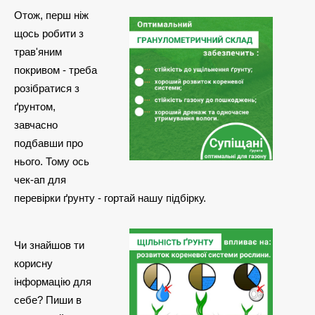
Отож, перш ніж
щось робити з
трав'яним
покривом - треба
розібратися з
ґрунтом,
завчасно
подбавши про
нього. Тому ось
чек-ап для
перевірки ґрунту - гортай нашу підбірку.
Чи знайшов ти
корисну
інформацію для
себе? Пиши в