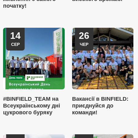
початку!
14
26
СЕР
ЧЕР
#BINFIELD_TEAM на
Вакансії в BINFIELD:
Всеукраїнському дні
приєднуйся до
цукрового буряку
команди!