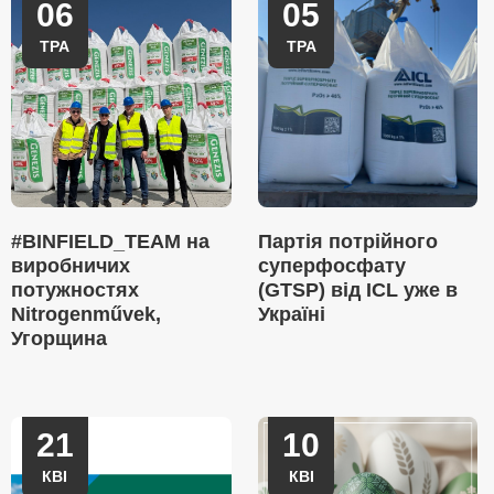
06
05
ТРА
ТРА
#BINFIELD_TEAM на
Партія потрійного
виробничих
суперфосфату
потужностях
(GTSP) від ICL уже в
Nitrogenművek,
Україні
Угорщина
21
10
КВІ
КВІ