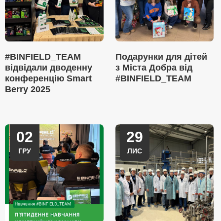
#BINFIELD_TEAM
Подарунки для дітей
відвідали дводенну
з Міста Добра від
конференцію Smart
#BINFIELD_TEAM
Berry 2025
02
29
ГРУ
ЛИС