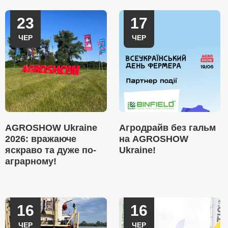
23
17
ЧЕР
ЧЕР
AGROSHOW Ukraine
Агродрайв без гальм
2026: вражаюче
на AGROSHOW
яскраво та дуже по-
Ukraine!
аграрному!
16
16
ЧЕР
ЧЕР