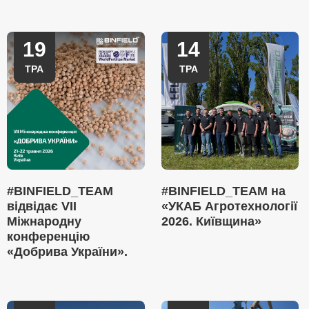
19
14
ТРА
ТРА
#BINFIELD_TEAM
#BINFIELD_TEAM на
відвідає VII
«УКАБ Агротехнології
Міжнародну
2026. Київщина»
конференцію
«Добрива України».