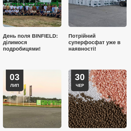
День поля BINFIELD:
Потрійний
ділимося
суперфосфат уже в
подробицями!
наявності!
03
30
ЛИП
ЧЕР