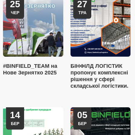
25
27
ЧЕР
ТРА
#BINFIELD_TEAM на
БІНФІЛД ЛОГІСТИК
Нове Зернятко 2025
пропонує комплексні
рішення у сфері
складської логістики.
14
05
БЕР
БЕР