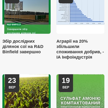
Збір дослідних
Аграрії на 20%
ділянок сої на R&D
збільшили
Binfield завершно
споживання добрив, -
ІА Інфоіндустрія
23
19
ВЕР
ВЕР