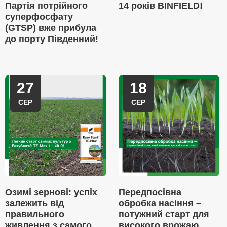
Партія потрійного
14 років BINFIELD!
суперфосфату
(GTSP) вже прибула
до порту Південний!
27
18
СЕР
СЕР
Озимі зернові: успіх
Передпосівна
залежить від
обробка насіння –
правильного
потужний старт для
живлення з самого
високого врожаю.