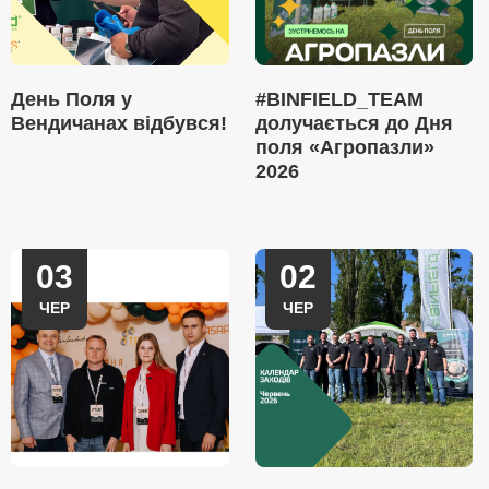
День Поля у
#BINFIELD_TEAM
Вендичанах відбувся!
долучається до Дня
поля «Агропазли»
2026
03
02
ЧЕР
ЧЕР