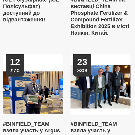
Полісульфат)
виставці China
доступний до
Phosphate Fertilizer &
відвантаження!
Compound Fertilizer
Exhibition 2025 в місті
Нанкін, Китай.
12
23
ЛИС
ЖОВ
#BINFIELD_TEAM
#BINFIELD_TEAM
взяла участь у Argus
взяла участь у