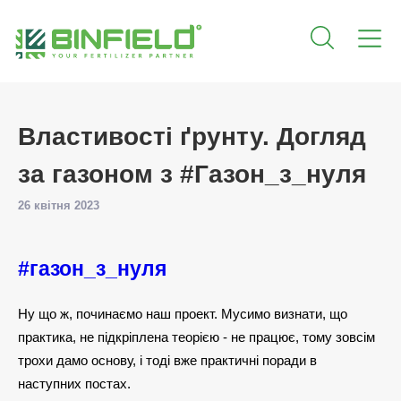
Властивості ґрунту. Догляд
за газоном з #Газон_з_нуля
26 квітня 2023
#газон_з_нуля
Ну що ж, починаємо наш проект. Мусимо визнати, що
практика, не підкріплена теорією - не працює, тому зовсім
трохи дамо основу, і тоді вже практичні поради в
наступних постах.