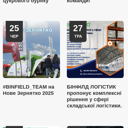
цукрового буряку
команди!
25
27
ЧЕР
ТРА
#BINFIELD_TEAM на
БІНФІЛД ЛОГІСТИК
Нове Зернятко 2025
пропонує комплексні
рішення у сфері
складської логістики.