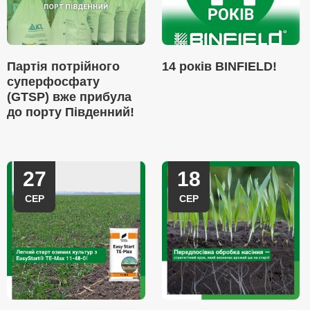
Партія потрійного
14 років BINFIELD!
суперфосфату
(GTSP) вже прибула
до порту Південний!
27
18
СЕР
СЕР