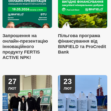
Запрошення на
Пільгова програма
онлайн-презентацію
фінансування від
інноваційного
BINFIELD та ProCredit
продукту FERTIS
Bank
ACTIVE NPK!
27
23
ЛЮТ
ЛЮТ