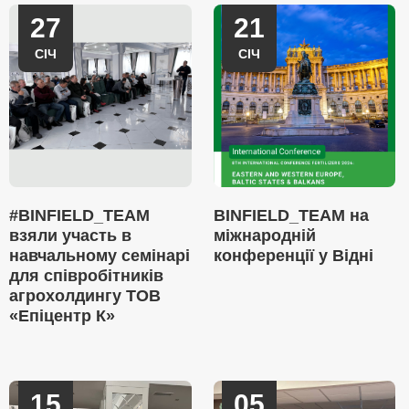
27
21
СІЧ
СІЧ
#BINFIELD_TEAM
BINFIELD_TEAM на
взяли участь в
міжнародній
навчальному семінарі
конференції у Відні
для співробітників
агрохолдингу ТОВ
«Епіцентр К»
15
05