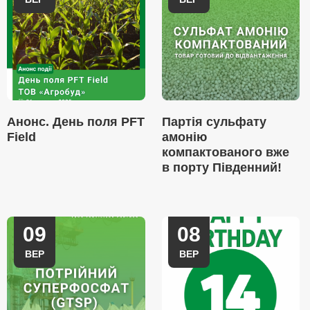
Анонс. День поля PFT
Партія сульфату
Field
амонію
компактованого вже
в порту Південний!
09
08
ВЕР
ВЕР