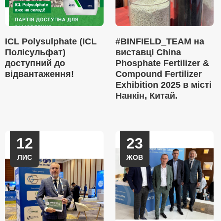
ICL Polysulphate (ICL
#BINFIELD_TEAM на
Полісульфат)
виставці China
доступний до
Phosphate Fertilizer &
відвантаження!
Compound Fertilizer
Exhibition 2025 в місті
Нанкін, Китай.
12
23
ЛИС
ЖОВ