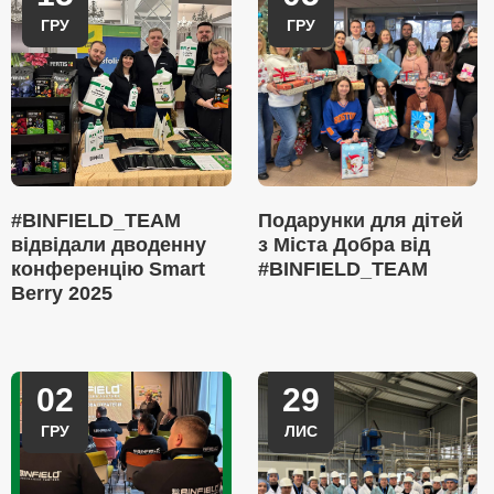
ГРУ
ГРУ
#BINFIELD_TEAM
Подарунки для дітей
відвідали дводенну
з Міста Добра від
конференцію Smart
#BINFIELD_TEAM
Berry 2025
02
29
ГРУ
ЛИС