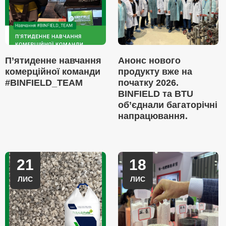
П’ятиденне навчання
Анонс нового
комерційної команди
продукту вже на
#BINFIELD_TEAM
початку 2026.
BINFIELD та BTU
об’єднали багаторічні
напрацювання.
21
18
ЛИС
ЛИС