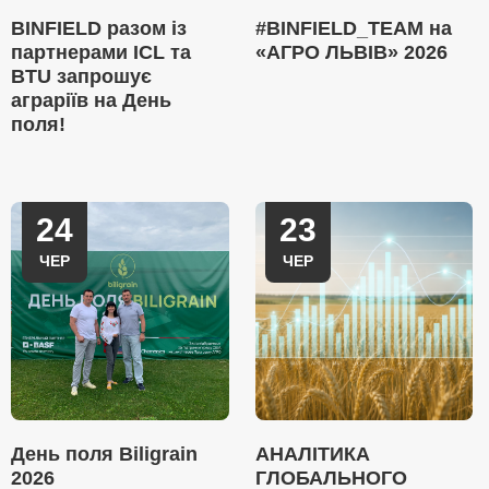
BINFIELD разом із
#BINFIELD_TEAM на
партнерами ICL та
«АГРО ЛЬВІВ» 2026
BTU запрошує
аграріїв на День
поля!
24
23
ЧЕР
ЧЕР
День поля Biligrain
АНАЛІТИКА
2026
ГЛОБАЛЬНОГО