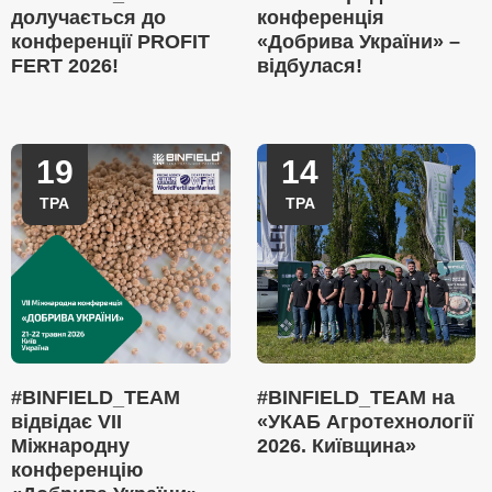
долучається до
конференція
конференції PROFIT
«Добрива України» –
FERT 2026!
відбулася!
19
14
ТРА
ТРА
#BINFIELD_TEAM
#BINFIELD_TEAM на
відвідає VII
«УКАБ Агротехнології
Міжнародну
2026. Київщина»
конференцію