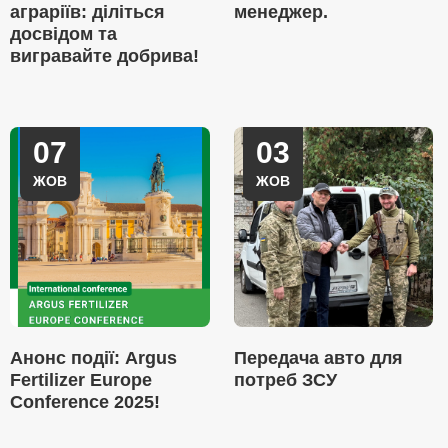
аграріїв: діліться
менеджер.
досвідом та
вигравайте добрива!
07
03
ЖОВ
ЖОВ
Анонс події: Argus
Передача авто для
Fertilizer Europe
потреб ЗСУ
Conference 2025!