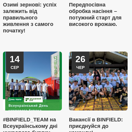
Озимі зернові: успіх
Передпосівна
залежить від
обробка насіння –
правильного
потужний старт для
живлення з самого
високого врожаю.
початку!
14
26
СЕР
ЧЕР
#BINFIELD_TEAM на
Вакансії в BINFIELD:
Всеукраїнському дні
приєднуйся до