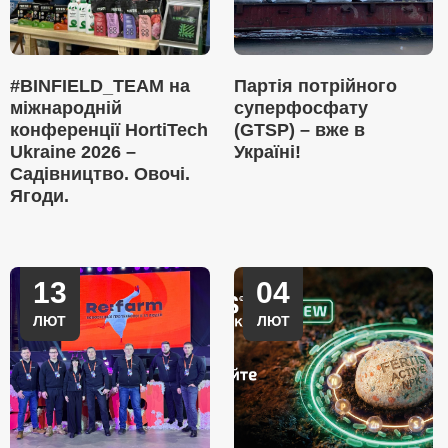
#BINFIELD_TEAM на
Партія потрійного
міжнародній
суперфосфату
конференції HortiTech
(GTSP) – вже в
Ukraine 2026 –
Україні!
Садівництво. Овочі.
Ягоди.
13
04
ЛЮТ
ЛЮТ