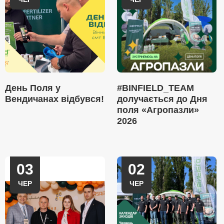
День Поля у
#BINFIELD_TEAM
Вендичанах відбувся!
долучається до Дня
поля «Агропазли»
2026
03
02
ЧЕР
ЧЕР