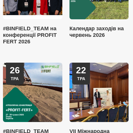
#BINFIELD_TEAM на
Календар заходів на
конференції PROFIT
червень 2026
FERT 2026
26
22
ТРА
ТРА
#BINFIELD_TEAM
VII Міжнародна