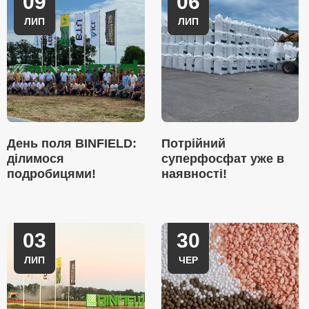
09
06
ЛИП
ЛИП
День поля BINFIELD:
Потрійний
ділимося
суперфосфат уже в
подробицями!
наявності!
03
30
ЛИП
ЧЕР