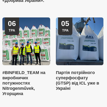
«Добрива України».
06
05
ТРА
ТРА
#BINFIELD_TEAM на
Партія потрійного
виробничих
суперфосфату
потужностях
(GTSP) від ICL уже в
Nitrogenművek,
Україні
Угорщина