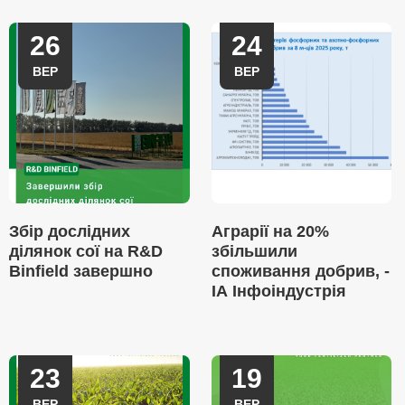
26
24
ВЕР
ВЕР
Збір дослідних
Аграрії на 20%
ділянок сої на R&D
збільшили
Binfield завершно
споживання добрив, -
ІА Інфоіндустрія
23
19
ВЕР
ВЕР