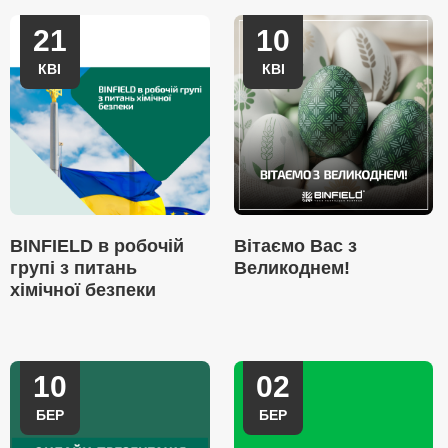
21
10
КВІ
КВІ
BINFIELD в робочій
Вітаємо Вас з
групі з питань
Великоднем!
хімічної безпеки
10
02
БЕР
БЕР