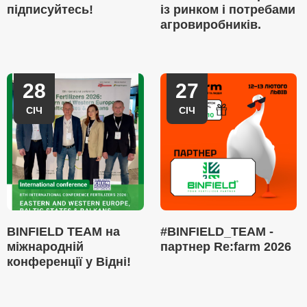
підписуйтесь!
із ринком і потребами
агровиробників.
28
27
СІЧ
СІЧ
BINFIELD TEAM на
#BINFIELD_TEAM -
міжнародній
партнер Re:farm 2026
конференції у Відні!