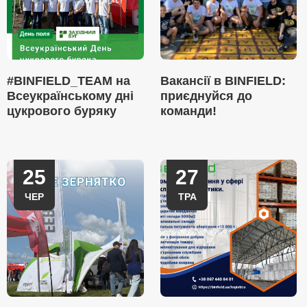
#BINFIELD_TEAM на
Вакансії в BINFIELD:
Всеукраїнському дні
приєднуйся до
цукрового буряку
команди!
25
27
ЧЕР
ТРА