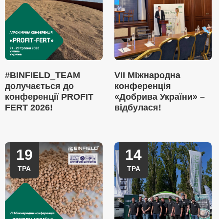
#BINFIELD_TEAM
VII Міжнародна
долучається до
конференція
конференції PROFIT
«Добрива України» –
FERT 2026!
відбулася!
19
14
ТРА
ТРА