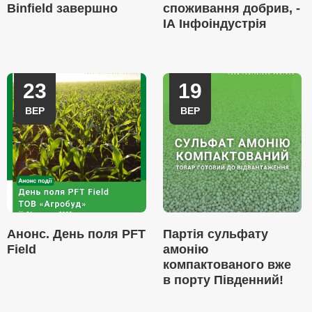
Binfield завершно
споживання добрив, -
ІА Інфоіндустрія
23
19
ВЕР
ВЕР
Анонс. День поля PFT
Партія сульфату
Field
амонію
компактованого вже
в порту Південний!