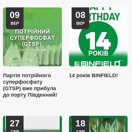
09
08
ВЕР
ВЕР
Партія потрійного
14 років BINFIELD!
суперфосфату
(GTSP) вже прибула
до порту Південний!
27
18
СЕР
СЕР