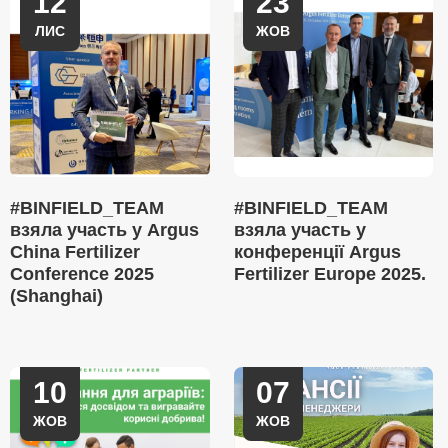
12
23
ЛИС
ЖОВ
#BINFIELD_TEAM
#BINFIELD_TEAM
взяла участь у Argus
взяла участь у
China Fertilizer
конференції Argus
Conference 2025
Fertilizer Europe 2025.
(Shanghai)
10
07
ЖОВ
ЖОВ