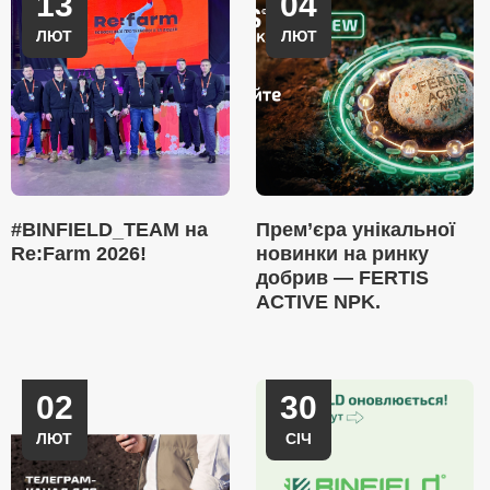
13
04
ЛЮТ
ЛЮТ
#BINFIELD_TEAM на
Прем’єра унікальної
Re:Farm 2026!
новинки на ринку
добрив — FERTIS
ACTIVE NPK.
02
30
ЛЮТ
СІЧ