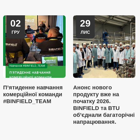
02
29
ГРУ
ЛИС
П’ятиденне навчання
Анонс нового
комерційної команди
продукту вже на
#BINFIELD_TEAM
початку 2026.
BINFIELD та BTU
об’єднали багаторічні
напрацювання.