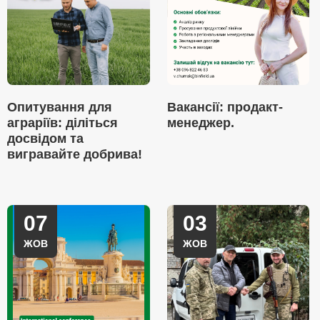
Опитування для
Вакансії: продакт-
аграріїв: діліться
менеджер.
досвідом та
вигравайте добрива!
07
03
ЖОВ
ЖОВ