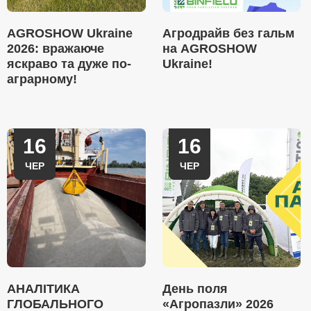
AGROSHOW Ukraine
Агродрайв без гальм
2026: вражаюче
на AGROSHOW
яскраво та дуже по-
Ukraine!
аграрному!
16
16
ЧЕР
ЧЕР
АНАЛІТИКА
День поля
ГЛОБАЛЬНОГО
«Агропазли» 2026