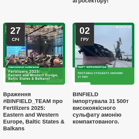
агросектору!
27
02
СІЧ
ГРУ
Враження
BINFIELD
#BINFIELD_TEAM про
імпортувала 31 500т
Fertilizers 2025:
високоякісного
Eastern and Western
сульфату амонію
Europe, Baltic States &
компактованого.
Balkans