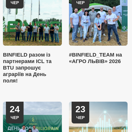
ЧЕР
ЧЕР
BINFIELD разом із
#BINFIELD_TEAM на
партнерами ICL та
«АГРО ЛЬВІВ» 2026
BTU запрошує
аграріїв на День
поля!
24
23
ЧЕР
ЧЕР