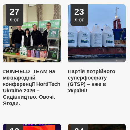
27
23
ЛЮТ
ЛЮТ
#BINFIELD_TEAM на
Партія потрійного
міжнародній
суперфосфату
конференції HortiTech
(GTSP) – вже в
Ukraine 2026 –
Україні!
Садівництво. Овочі.
Ягоди.