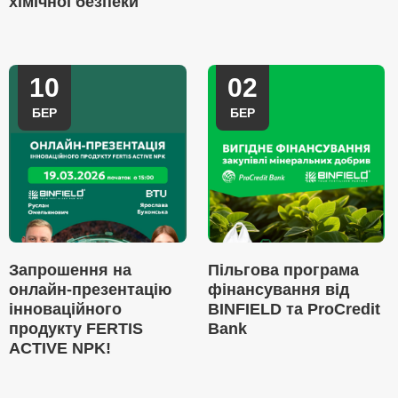
хімічної безпеки
10
02
БЕР
БЕР
Запрошення на
Пільгова програма
онлайн-презентацію
фінансування від
інноваційного
BINFIELD та ProCredit
продукту FERTIS
Bank
ACTIVE NPK!