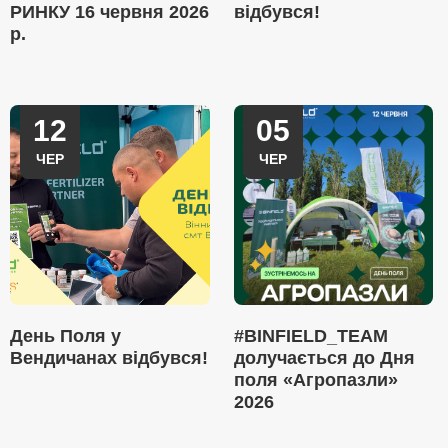
РИНКУ 16 червня 2026
відбувся!
р.
12
05
ЧЕР
ЧЕР
День Поля у
#BINFIELD_TEAM
Вендичанах відбувся!
долучається до Дня
поля «Агропазли»
2026