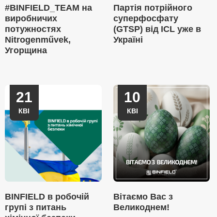
#BINFIELD_TEAM на
Партія потрійного
виробничих
суперфосфату
потужностях
(GTSP) від ICL уже в
Nitrogenművek,
Україні
Угорщина
21
10
КВІ
КВІ
BINFIELD в робочій
Вітаємо Вас з
групі з питань
Великоднем!