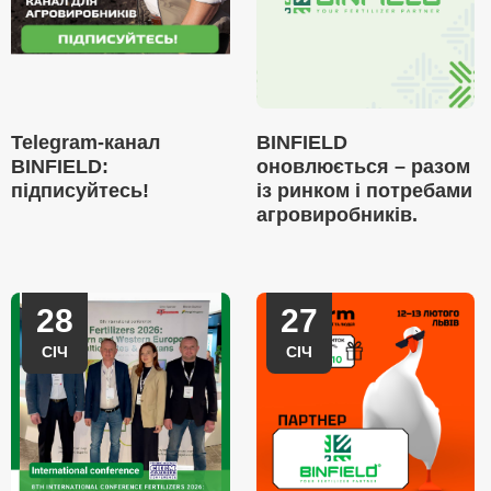
Telegram-канал
BINFIELD
BINFIELD:
оновлюється – разом
підписуйтесь!
із ринком і потребами
агровиробників.
28
27
СІЧ
СІЧ