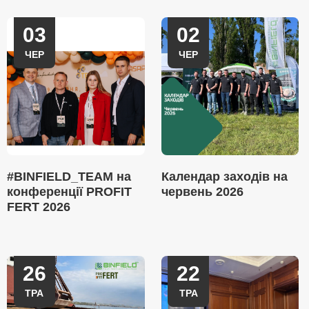
03
02
ЧЕР
ЧЕР
#BINFIELD_TEAM на
Календар заходів на
конференції PROFIT
червень 2026
FERT 2026
26
22
ТРА
ТРА