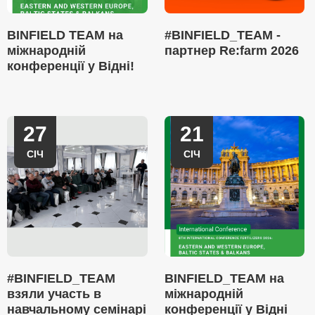
BINFIELD TEAM на
#BINFIELD_TEAM -
міжнародній
партнер Re:farm 2026
конференції у Відні!
27
21
СІЧ
СІЧ
#BINFIELD_TEAM
BINFIELD_TEAM на
взяли участь в
міжнародній
навчальному семінарі
конференції у Відні