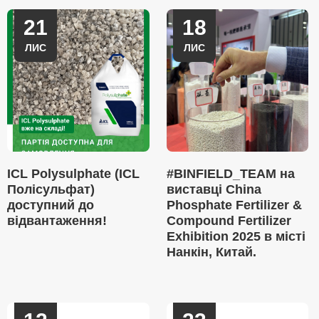
21
18
ЛИС
ЛИС
ICL Polysulphate (ICL
#BINFIELD_TEAM на
Полісульфат)
виставці China
доступний до
Phosphate Fertilizer &
відвантаження!
Compound Fertilizer
Exhibition 2025 в місті
Нанкін, Китай.