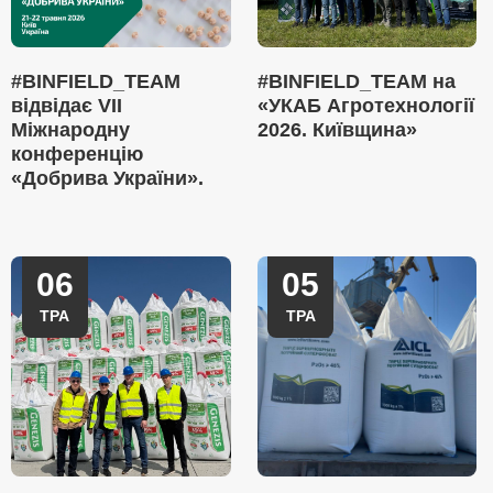
#BINFIELD_TEAM
#BINFIELD_TEAM на
відвідає VII
«УКАБ Агротехнології
Міжнародну
2026. Київщина»
конференцію
«Добрива України».
06
05
ТРА
ТРА