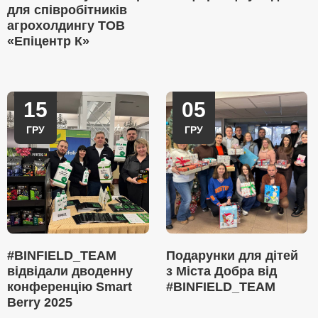
для співробітників
агрохолдингу ТОВ
«Епіцентр К»
15
05
ГРУ
ГРУ
#BINFIELD_TEAM
Подарунки для дітей
відвідали дводенну
з Міста Добра від
конференцію Smart
#BINFIELD_TEAM
Berry 2025