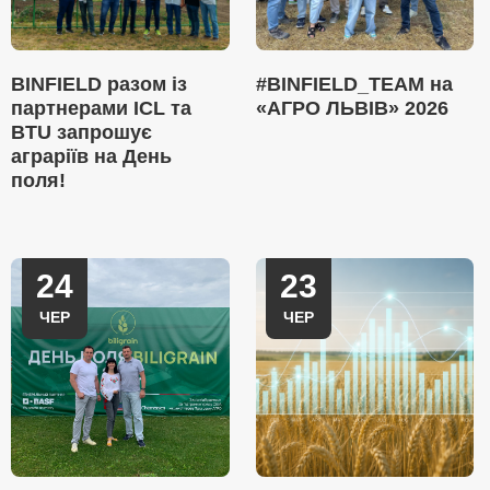
BINFIELD разом із
#BINFIELD_TEAM на
партнерами ICL та
«АГРО ЛЬВІВ» 2026
BTU запрошує
аграріїв на День
поля!
24
23
ЧЕР
ЧЕР