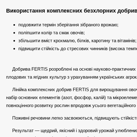
Використання комплексних безхлорних добрив
подовжити термін зберігання зібраного врожаю;
поліпшити колір та смак овочів;
збільшити вміст крохмалю, білків, каротину та вітамінів;
підвищити стійкість до стресових чинників (висока темп
Добрива FERTIS розроблені на основі науково-практичних д
плодових та ягідних культур з урахуванням українських агро
Лінійка комплексних добрив FERTIS для вирощування овоче
набір основних елементів (азот, фосфор, калій) та мікроелем
повноцінного розвитку рослин впродовж усього вегетаційного 
Поживні речовини легко засвоюються, підвищують стійкість
Результат — щедрий, якісний і здоровий урожай улюблених 