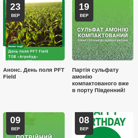
23
19
ВЕР
ВЕР
Анонс. День поля PFT
Партія сульфату
Field
амонію
компактованого вже
в порту Південний!
09
08
ВЕР
ВЕР