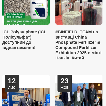
ICL Polysulphate (ICL
#BINFIELD_TEAM на
Полісульфат)
виставці China
доступний до
Phosphate Fertilizer &
відвантаження!
Compound Fertilizer
Exhibition 2025 в місті
Нанкін, Китай.
12
23
ЛИС
ЖОВ