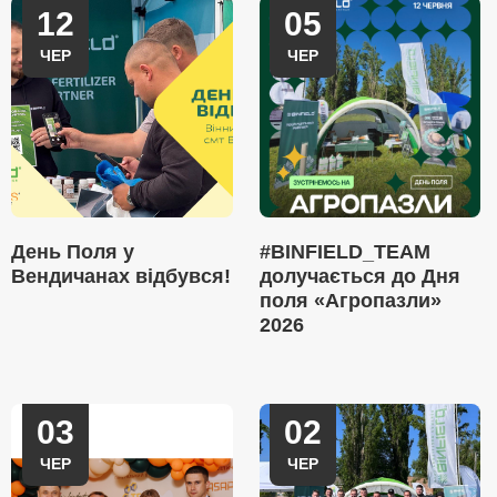
12
05
ЧЕР
ЧЕР
День Поля у
#BINFIELD_TEAM
Вендичанах відбувся!
долучається до Дня
поля «Агропазли»
2026
03
02
ЧЕР
ЧЕР