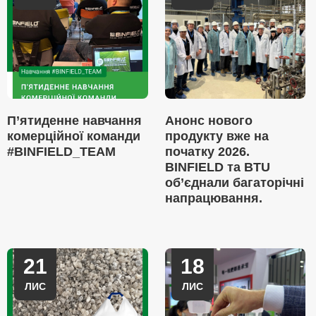
П’ятиденне навчання
Анонс нового
комерційної команди
продукту вже на
#BINFIELD_TEAM
початку 2026.
BINFIELD та BTU
об’єднали багаторічні
напрацювання.
21
18
ЛИС
ЛИС