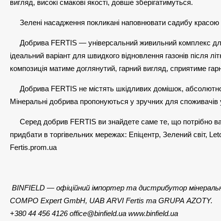
вигляд, високі смакові якості, довше зберігатимуться.
Зелені насадження покликані наповнювати садибу красою та
Добрива FERTIS — універсальний живильний комплекс для бу
ідеальний варіант для швидкого відновлення газонів після лі
композиція матиме доглянутий, гарний вигляд, сприятиме га
Добрива FERTIS не містять шкідливих домішок, абсолютно
Мінеральні добрива пропонуються у зручних для споживачів упак
Серед добрив FERTIS ви знайдете саме те, що потрібно ва
придбати в торгівельних мережах: Епіцентр, Зелений світ, L
Fertis.prom.ua
BINFIELD — офіційний імпортер та дистрибутор мінеральни
COMPO Expert GmbH, UAB ARVI Fertis та GRUPA AZOTY.
+380 44 456 4126
office@binfield.ua
www.binfield.ua