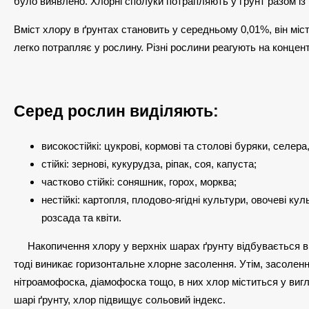
було виявлено. Хлорні сполуки потрапляють у ґрунт разом і
Вміст хлору в ґрунтах становить у середньому 0,01%, він міс
легко потрапляє у рослину. Різні рослини реагують на конце
Серед рослин виділяють:
високостійкі: цукрові, кормові та столові буряки, селера
стійкі: зернові, кукурудза, ріпак, соя, капуста;
частково стійкі: соняшник, горох, морква;
нестійкі: картопля, плодово-ягідні культури, овочеві ку
розсада та квіти.
Накопичення хлору у верхніх шарах ґрунту відбувається в 
тоді виникає горизонтальне хлорне засолення. Утім, засолен
нітроамофоска, діамофоска тощо, в них хлор міститься у ви
шарі ґрунту, хлор підвищує сольовий індекс.