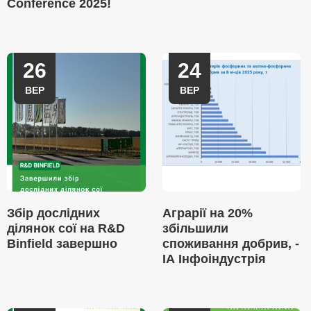
Conference 2025!
26
24
ВЕР
ВЕР
Збір дослідних
Аграрії на 20%
ділянок сої на R&D
збільшили
Binfield завершно
споживання добрив, -
ІА Інфоіндустрія