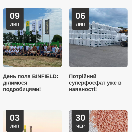
09
06
ЛИП
ЛИП
День поля BINFIELD:
Потрійний
ділимося
суперфосфат уже в
подробицями!
наявності!
03
30
ЛИП
ЧЕР