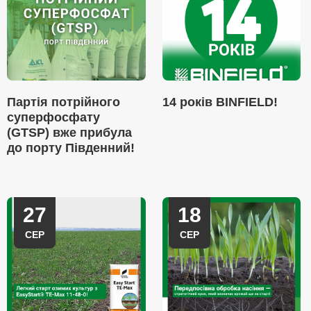
Партія потрійного
14 років BINFIELD!
суперфосфату
(GTSP) вже прибула
до порту Південний!
27
18
СЕР
СЕР