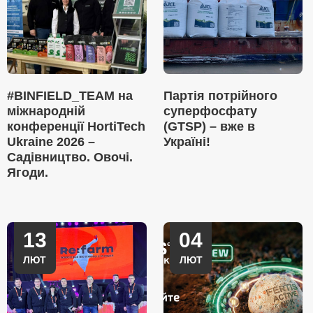
#BINFIELD_TEAM на
Партія потрійного
міжнародній
суперфосфату
конференції HortiTech
(GTSP) – вже в
Ukraine 2026 –
Україні!
Садівництво. Овочі.
Ягоди.
13
04
ЛЮТ
ЛЮТ