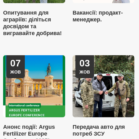
Опитування для
Вакансії: продакт-
аграріїв: діліться
менеджер.
досвідом та
вигравайте добрива!
07
03
ЖОВ
ЖОВ
Анонс події: Argus
Передача авто для
Fertilizer Europe
потреб ЗСУ