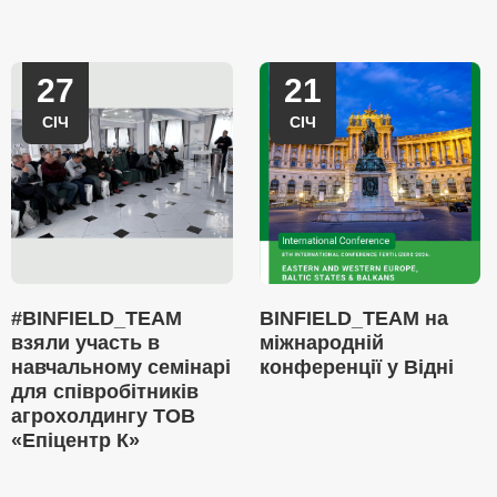
27
21
СІЧ
СІЧ
#BINFIELD_TEAM
BINFIELD_TEAM на
взяли участь в
міжнародній
навчальному семінарі
конференції у Відні
для співробітників
агрохолдингу ТОВ
«Епіцентр К»