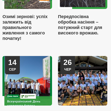
Озимі зернові: успіх
Передпосівна
залежить від
обробка насіння –
правильного
потужний старт для
живлення з самого
високого врожаю.
початку!
14
26
СЕР
ЧЕР