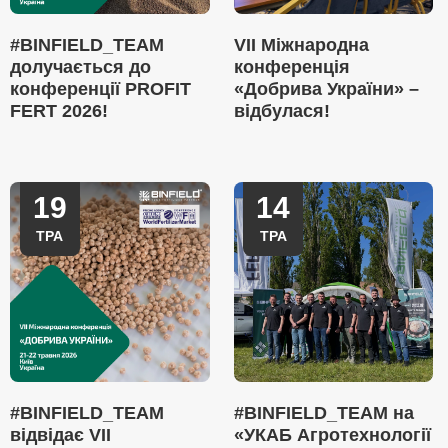
#BINFIELD_TEAM
VII Міжнародна
долучається до
конференція
конференції PROFIT
«Добрива України» –
FERT 2026!
відбулася!
19
14
ТРА
ТРА
#BINFIELD_TEAM
#BINFIELD_TEAM на
відвідає VII
«УКАБ Агротехнології