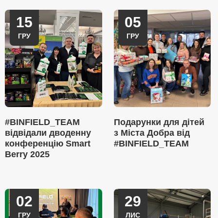
15
05
ГРУ
ГРУ
#BINFIELD_TEAM
Подарунки для дітей
відвідали дводенну
з Міста Добра від
конференцію Smart
#BINFIELD_TEAM
Berry 2025
02
29
ГРУ
ЛИС