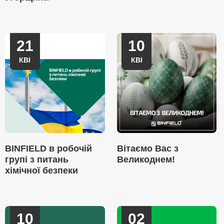
21
10
КВІ
КВІ
BINFIELD в робочій
Вітаємо Вас з
групі з питань
Великоднем!
хімічної безпеки
10
02