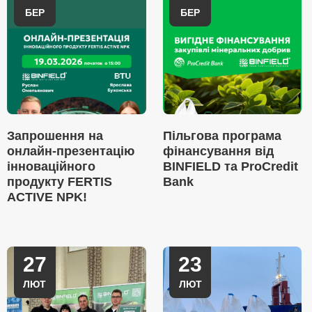
БЕР
БЕР
Запрошення на
Пільгова програма
онлайн-презентацію
фінансування від
інноваційного
BINFIELD та ProCredit
продукту FERTIS
Bank
ACTIVE NPK!
27
23
ЛЮТ
ЛЮТ