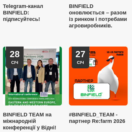
Telegram-канал
BINFIELD
BINFIELD:
оновлюється – разом
підписуйтесь!
із ринком і потребами
агровиробників.
28
27
СІЧ
СІЧ
BINFIELD TEAM на
#BINFIELD_TEAM -
міжнародній
партнер Re:farm 2026
конференції у Відні!