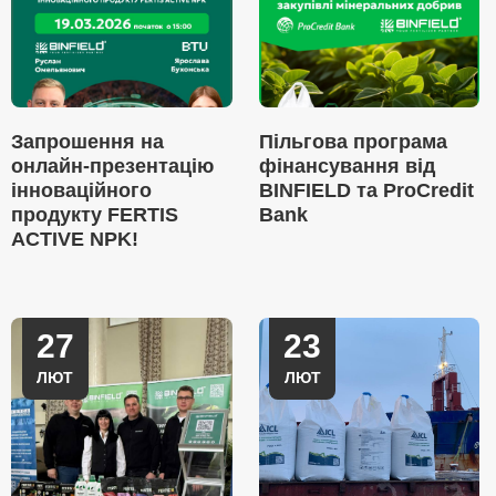
Запрошення на
Пільгова програма
онлайн-презентацію
фінансування від
інноваційного
BINFIELD та ProCredit
продукту FERTIS
Bank
ACTIVE NPK!
27
23
ЛЮТ
ЛЮТ