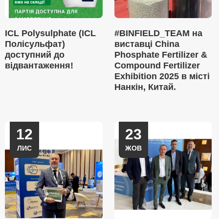
ICL Polysulphate (ICL
#BINFIELD_TEAM на
Полісульфат)
виставці China
доступний до
Phosphate Fertilizer &
відвантаження!
Compound Fertilizer
Exhibition 2025 в місті
Нанкін, Китай.
12
23
ЛИС
ЖОВ