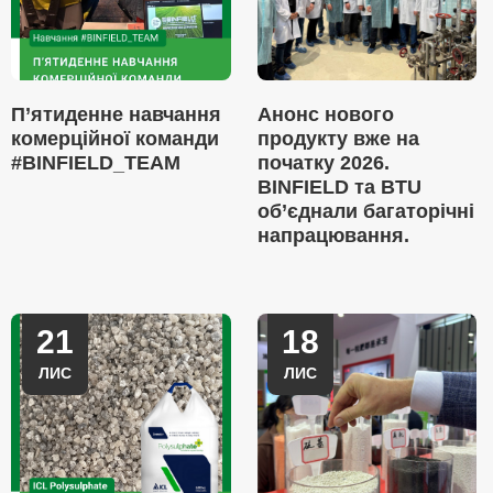
П’ятиденне навчання
Анонс нового
комерційної команди
продукту вже на
#BINFIELD_TEAM
початку 2026.
BINFIELD та BTU
об’єднали багаторічні
напрацювання.
21
18
ЛИС
ЛИС