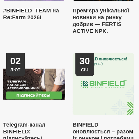
#BINFIELD_TEAM на
Прем’єра унікальної
Re:Farm 2026!
новинки на ринку
добрив — FERTIS
ACTIVE NPK.
02
30
ЛЮТ
СІЧ
Telegram-канал
BINFIELD
BINFIELD:
оновлюється – разом
підписуйтесь!
із ринком і потребами