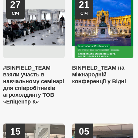
27
21
СІЧ
СІЧ
#BINFIELD_TEAM
BINFIELD_TEAM на
взяли участь в
міжнародній
навчальному семінарі
конференції у Відні
для співробітників
агрохолдингу ТОВ
«Епіцентр К»
15
05