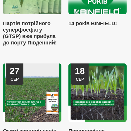
Партія потрійного
14 років BINFIELD!
суперфосфату
(GTSP) вже прибула
до порту Південний!
27
18
СЕР
СЕР