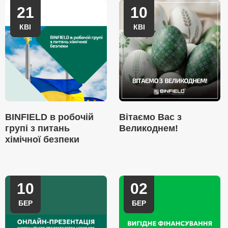
21
10
КВІ
КВІ
BINFIELD в робочій
Вітаємо Вас з
групі з питань
Великоднем!
хімічної безпеки
10
02
БЕР
БЕР