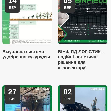
14
05
БЕР
БЕР
Візуальна система
БІНФІЛД ЛОГІСТИК –
удобрення кукурудзи
надійні логістичні
рішення для
агросектору!
27
02
СІЧ
ГРУ