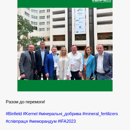
Разом до перемоги!
#Binfield
#Kernel
#мінеральні_добрива
#mineral_fertilizers
#співпраця
#меморандум
#IFA2023