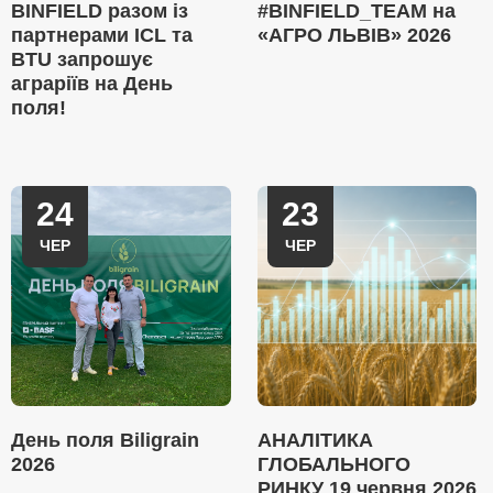
BINFIELD разом із
#BINFIELD_TEAM на
партнерами ICL та
«АГРО ЛЬВІВ» 2026
BTU запрошує
аграріїв на День
поля!
24
23
ЧЕР
ЧЕР
День поля Biligrain
АНАЛІТИКА
2026
ГЛОБАЛЬНОГО
РИНКУ 19 червня 2026