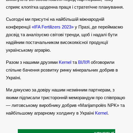
сприяє клопітка щоденна праця і стратегічне планування.
Сьогодні ми присутні на найбільшій міжнародній
конференції
«IFA Fertilizers 2023»
у Празі, де переймаємо
досвід та аналізуємо світові тренди, щоб і надалі бути
надійним постачальником високоякісної продукції
українському аграрію.
Разом з нашими друзями
Kernel
та
ВІЛІЯ
обговорили
спільне бачення розвитку ринку мінеральних добрив в
Україні.
Ми дякуємо за довіру нашим незмінним партнерам, з
якими підписали тристоронній меморандум про співпрацю
— литовському виробнику добрив «Marijampolės NPK» та
найбільшому аграрному холдингу в Україні
Kernel
.