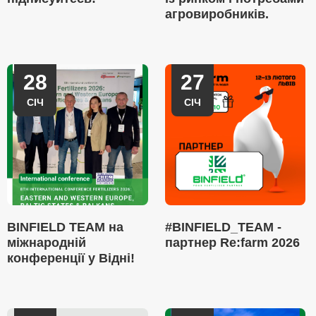
агровиробників.
28
27
СІЧ
СІЧ
BINFIELD TEAM на
#BINFIELD_TEAM -
міжнародній
партнер Re:farm 2026
конференції у Відні!