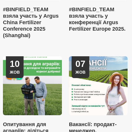
#BINFIELD_TEAM
#BINFIELD_TEAM
взяла участь у Argus
взяла участь у
China Fertilizer
конференції Argus
Conference 2025
Fertilizer Europe 2025.
(Shanghai)
10
07
ЖОВ
ЖОВ
Опитування для
Вакансії: продакт-
аграріїв: діліться
менеджер.