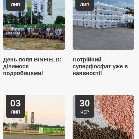
ЛИП
ЛИП
День поля BINFIELD:
Потрійний
ділимося
суперфосфат уже в
подробицями!
наявності!
03
30
ЛИП
ЧЕР