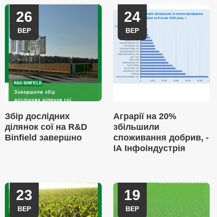
26
24
ВЕР
ВЕР
Збір дослідних
Аграрії на 20%
ділянок сої на R&D
збільшили
Binfield завершно
споживання добрив, -
ІА Інфоіндустрія
23
19
ВЕР
ВЕР