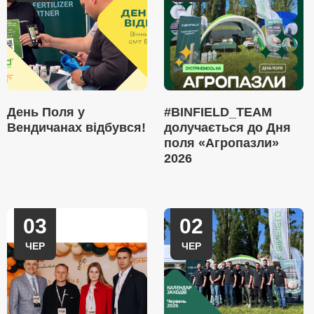
День Поля у
#BINFIELD_TEAM
Вендичанах відбувся!
долучається до Дня
поля «Агропазли»
2026
03
02
ЧЕР
ЧЕР