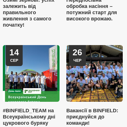
Озимі зернові: успіх
Передпосівна
залежить від
обробка насіння –
правильного
потужний старт для
живлення з самого
високого врожаю.
початку!
14
26
СЕР
ЧЕР
#BINFIELD_TEAM на
Вакансії в BINFIELD:
Всеукраїнському дні
приєднуйся до
цукрового буряку
команди!