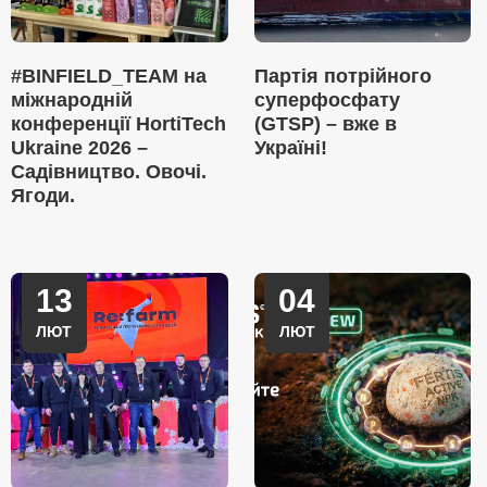
#BINFIELD_TEAM на
Партія потрійного
міжнародній
суперфосфату
конференції HortiTech
(GTSP) – вже в
Ukraine 2026 –
Україні!
Садівництво. Овочі.
Ягоди.
13
04
ЛЮТ
ЛЮТ