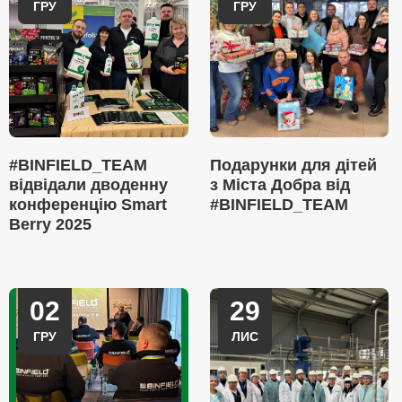
ГРУ
ГРУ
#BINFIELD_TEAM
Подарунки для дітей
відвідали дводенну
з Міста Добра від
конференцію Smart
#BINFIELD_TEAM
Berry 2025
02
29
ГРУ
ЛИС