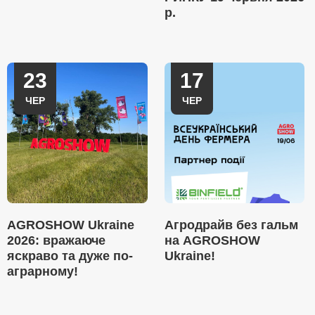
р.
23
17
ЧЕР
ЧЕР
AGROSHOW Ukraine
Агродрайв без гальм
2026: вражаюче
на AGROSHOW
яскраво та дуже по-
Ukraine!
аграрному!