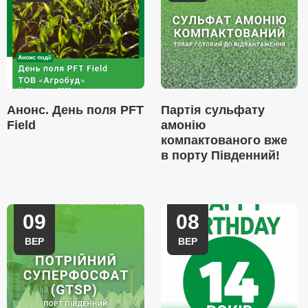
Анонс. День поля PFT
Партія сульфату
Field
амонію
компактованого вже
в порту Південний!
09
08
ВЕР
ВЕР