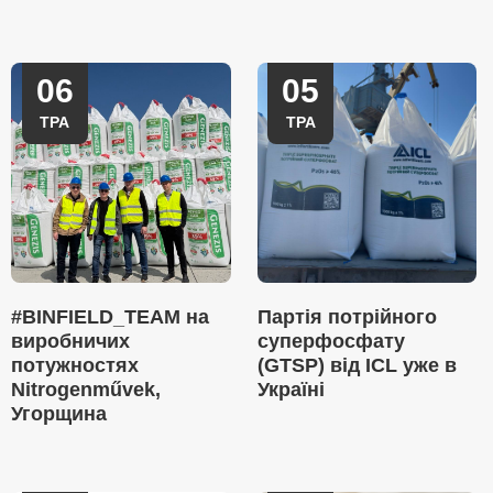
06
05
ТРА
ТРА
#BINFIELD_TEAM на
Партія потрійного
виробничих
суперфосфату
потужностях
(GTSP) від ICL уже в
Nitrogenművek,
Україні
Угорщина