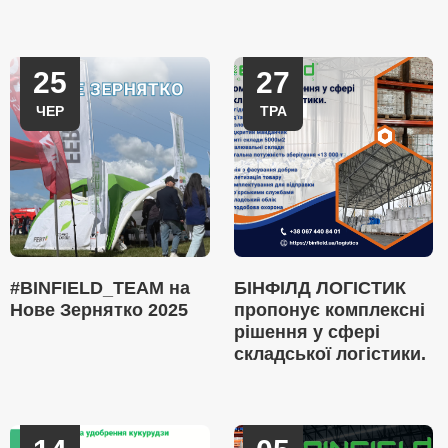
25
27
ЧЕР
ТРА
#BINFIELD_TEAM на
БІНФІЛД ЛОГІСТИК
Нове Зернятко 2025
пропонує комплексні
рішення у сфері
складської логістики.