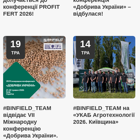
долучається до
конференція
конференції PROFIT
«Добрива України» –
FERT 2026!
відбулася!
19
14
ТРА
ТРА
#BINFIELD_TEAM
#BINFIELD_TEAM на
відвідає VII
«УКАБ Агротехнології
Міжнародну
2026. Київщина»
конференцію
«Добрива України».