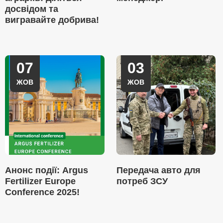
досвідом та
вигравайте добрива!
07
03
ЖОВ
ЖОВ
Анонс події: Argus
Передача авто для
Fertilizer Europe
потреб ЗСУ
Conference 2025!