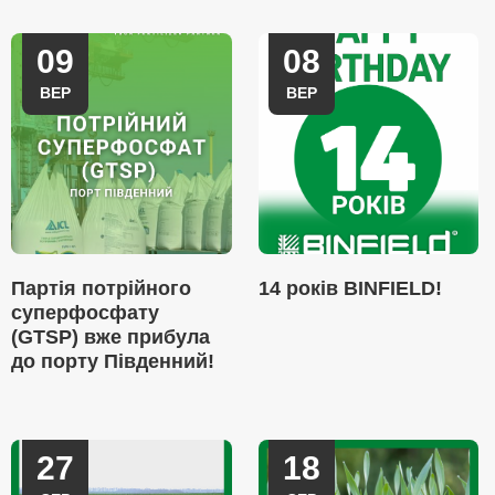
09
08
ВЕР
ВЕР
Партія потрійного
14 років BINFIELD!
суперфосфату
(GTSP) вже прибула
до порту Південний!
27
18