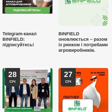
Telegram-канал
BINFIELD
BINFIELD:
оновлюється – разом
підписуйтесь!
із ринком і потребами
агровиробників.
28
27
СІЧ
СІЧ