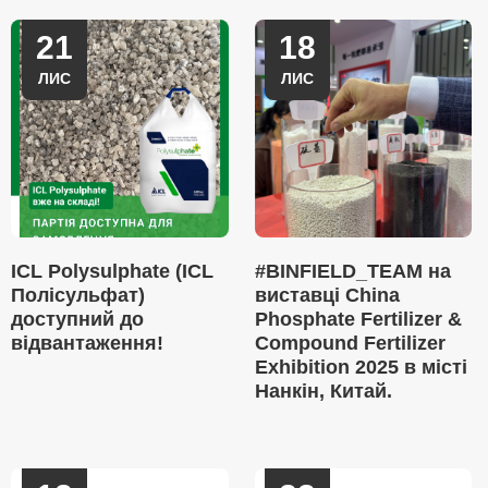
21
18
ЛИС
ЛИС
ICL Polysulphate (ICL
#BINFIELD_TEAM на
Полісульфат)
виставці China
доступний до
Phosphate Fertilizer &
відвантаження!
Compound Fertilizer
Exhibition 2025 в місті
Нанкін, Китай.