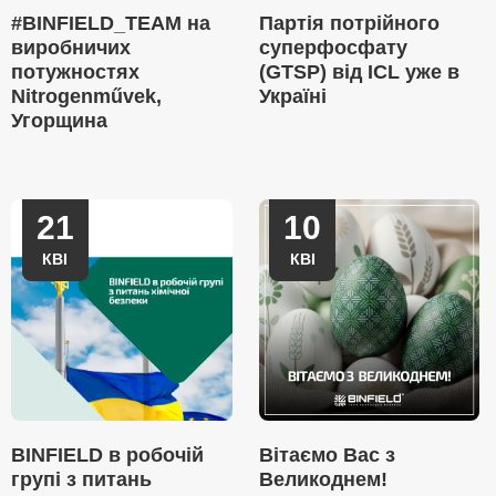
#BINFIELD_TEAM на
Партія потрійного
виробничих
суперфосфату
потужностях
(GTSP) від ICL уже в
Nitrogenművek,
Україні
Угорщина
21
10
КВІ
КВІ
BINFIELD в робочій
Вітаємо Вас з
групі з питань
Великоднем!