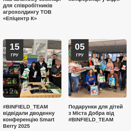
для співробітників
агрохолдингу ТОВ
«Епіцентр К»
15
05
ГРУ
ГРУ
#BINFIELD_TEAM
Подарунки для дітей
відвідали дводенну
з Міста Добра від
конференцію Smart
#BINFIELD_TEAM
Berry 2025