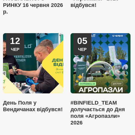
РИНКУ 16 червня 2026
відбувся!
р.
12
05
ЧЕР
ЧЕР
День Поля у
#BINFIELD_TEAM
Вендичанах відбувся!
долучається до Дня
поля «Агропазли»
2026