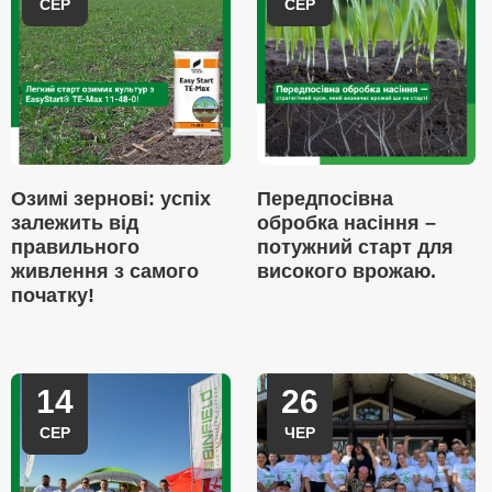
СЕР
СЕР
Озимі зернові: успіх
Передпосівна
залежить від
обробка насіння –
правильного
потужний старт для
живлення з самого
високого врожаю.
початку!
14
26
СЕР
ЧЕР