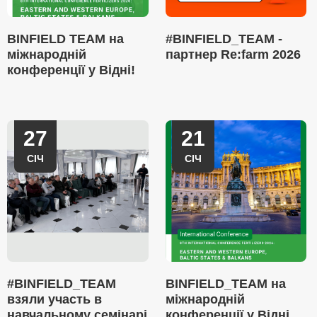
BINFIELD TEAM на
#BINFIELD_TEAM -
міжнародній
партнер Re:farm 2026
конференції у Відні!
27
21
СІЧ
СІЧ
#BINFIELD_TEAM
BINFIELD_TEAM на
взяли участь в
міжнародній
навчальному семінарі
конференції у Відні