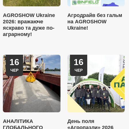
AGROSHOW Ukraine
Агродрайв без гальм
2026: вражаюче
на AGROSHOW
яскраво та дуже по-
Ukraine!
аграрному!
16
16
ЧЕР
ЧЕР
АНАЛІТИКА
День поля
ГЛОБАЛЬНОГО
«Агропазли» 2026