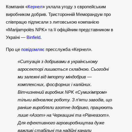
Компанія «
Кернел
» уклала угоду з європейським
виробником добрив. Тристоронній Меморандум про
співпрацю підписали з литовською компанією
«Marijampolės NPK» та її офіційним представником в
Україні —
Binfield
.
Про це
повідомляє
пресслужба «Кернел».
«Ситуація з добривами в українському
агросекторі лишається складною. Сьогодні
ми залежні від імпорту міндобрив —
комплексних, фосфорних і калійних.
Вітчизняний виробник NPK «Сумихімпром»
тільки відновлює роботу. З п’яти заводів, що
раніше виробляли азотне добриво, працюють
лише «Азот» на Черкащині та «Рівнеазот».
Для ефективного агровиробництва дуже
важливі стабільні та надійні канали