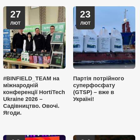
27
23
ЛЮТ
ЛЮТ
#BINFIELD_TEAM на
Партія потрійного
міжнародній
суперфосфату
конференції HortiTech
(GTSP) – вже в
Ukraine 2026 –
Україні!
Садівництво. Овочі.
Ягоди.