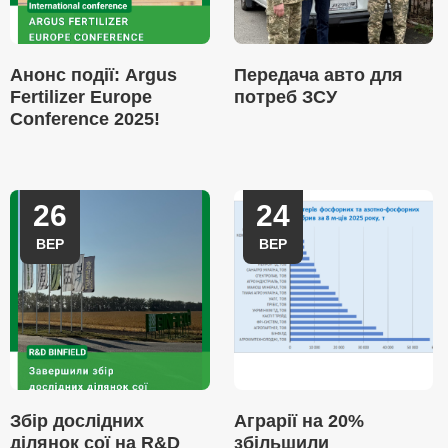
Анонс події: Argus
Передача авто для
Fertilizer Europe
потреб ЗСУ
Conference 2025!
26
24
ВЕР
ВЕР
Збір дослідних
Аграрії на 20%
ділянок сої на R&D
збільшили