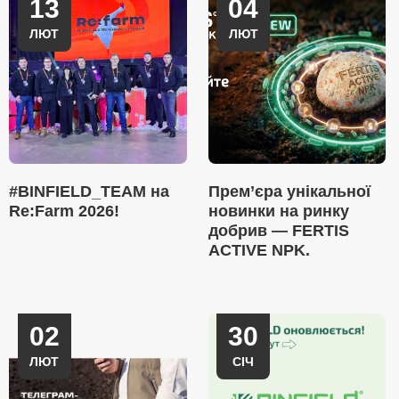
13
04
ЛЮТ
ЛЮТ
#BINFIELD_TEAM на
Прем’єра унікальної
Re:Farm 2026!
новинки на ринку
добрив — FERTIS
ACTIVE NPK.
02
30
ЛЮТ
СІЧ