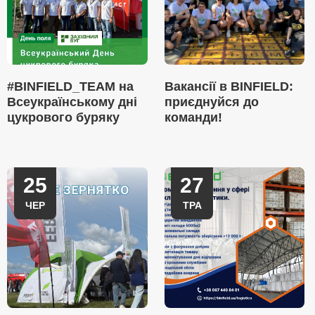
#BINFIELD_TEAM на
Вакансії в BINFIELD:
Всеукраїнському дні
приєднуйся до
цукрового буряку
команди!
25
27
ЧЕР
ТРА