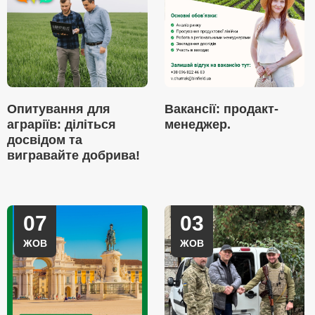
Опитування для
Вакансії: продакт-
аграріїв: діліться
менеджер.
досвідом та
вигравайте добрива!
07
03
ЖОВ
ЖОВ