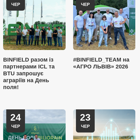
ЧЕР
ЧЕР
BINFIELD разом із
#BINFIELD_TEAM на
партнерами ICL та
«АГРО ЛЬВІВ» 2026
BTU запрошує
аграріїв на День
поля!
24
23
ЧЕР
ЧЕР