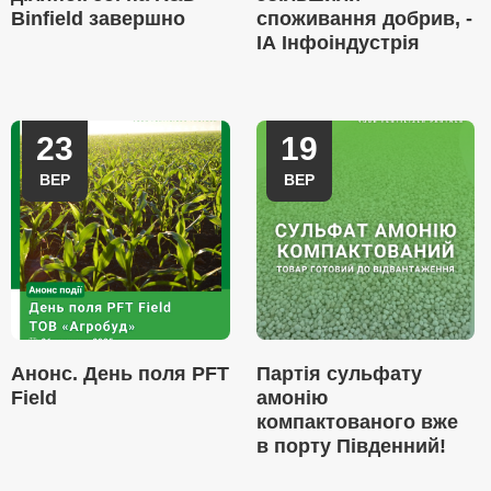
Binfield завершно
споживання добрив, -
ІА Інфоіндустрія
23
19
ВЕР
ВЕР
Анонс. День поля PFT
Партія сульфату
Field
амонію
компактованого вже
в порту Південний!