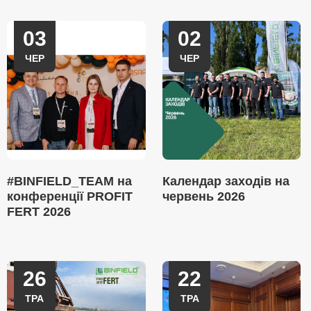
03
02
ЧЕР
ЧЕР
#BINFIELD_TEAM на
Календар заходів на
конференції PROFIT
червень 2026
FERT 2026
26
22
ТРА
ТРА