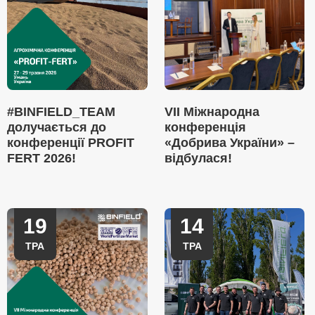
#BINFIELD_TEAM
VII Міжнародна
долучається до
конференція
конференції PROFIT
«Добрива України» –
FERT 2026!
відбулася!
19
14
ТРА
ТРА