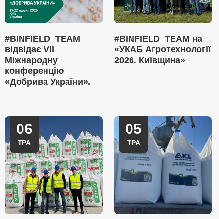
#BINFIELD_TEAM
#BINFIELD_TEAM на
відвідає VII
«УКАБ Агротехнології
Міжнародну
2026. Київщина»
конференцію
«Добрива України».
06
05
ТРА
ТРА