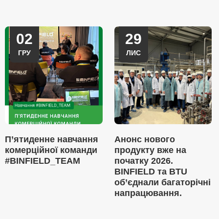
02
29
ГРУ
ЛИС
П’ятиденне навчання
Анонс нового
комерційної команди
продукту вже на
#BINFIELD_TEAM
початку 2026.
BINFIELD та BTU
об’єднали багаторічні
напрацювання.