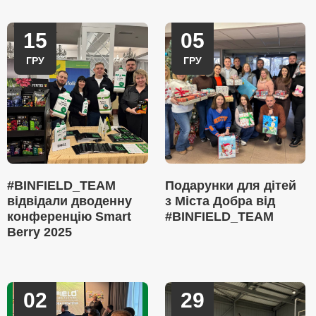
15
05
ГРУ
ГРУ
#BINFIELD_TEAM
Подарунки для дітей
відвідали дводенну
з Міста Добра від
конференцію Smart
#BINFIELD_TEAM
Berry 2025
02
29