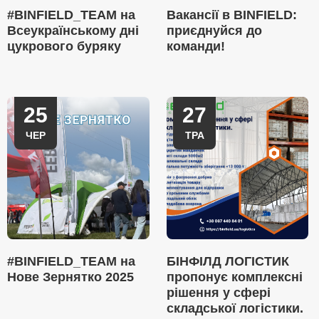
#BINFIELD_TEAM на
Вакансії в BINFIELD:
Всеукраїнському дні
приєднуйся до
цукрового буряку
команди!
25
27
ЧЕР
ТРА
#BINFIELD_TEAM на
БІНФІЛД ЛОГІСТИК
Нове Зернятко 2025
пропонує комплексні
рішення у сфері
складської логістики.