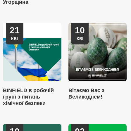
Угорщина
21
10
КВІ
КВІ
BINFIELD в робочій
Вітаємо Вас з
групі з питань
Великоднем!
хімічної безпеки