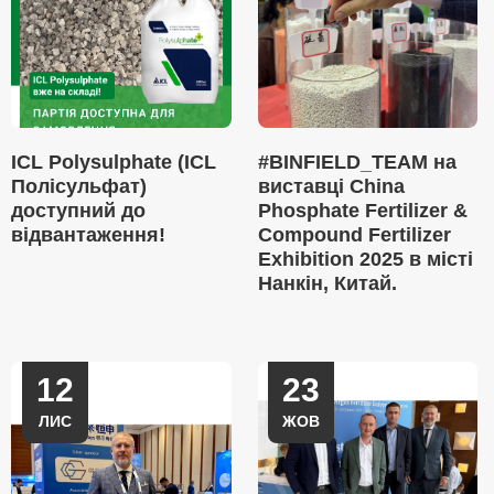
ICL Polysulphate (ICL
#BINFIELD_TEAM на
Полісульфат)
виставці China
доступний до
Phosphate Fertilizer &
відвантаження!
Compound Fertilizer
Exhibition 2025 в місті
Нанкін, Китай.
12
23
ЛИС
ЖОВ