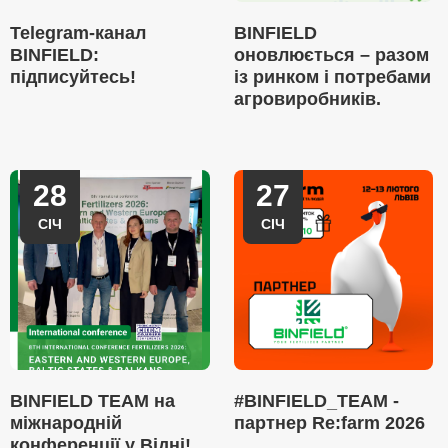
Telegram-канал
BINFIELD
BINFIELD:
оновлюється – разом
підписуйтесь!
із ринком і потребами
агровиробників.
28
27
СІЧ
СІЧ
BINFIELD TEAM на
#BINFIELD_TEAM -
міжнародній
партнер Re:farm 2026
конференції у Відні!