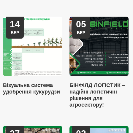
14
05
БЕР
БЕР
Візуальна система
БІНФІЛД ЛОГІСТИК –
удобрення кукурудзи
надійні логістичні
рішення для
агросектору!