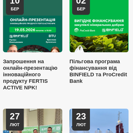
10
02
БЕР
БЕР
Запрошення на
Пільгова програма
онлайн-презентацію
фінансування від
інноваційного
BINFIELD та ProCredit
продукту FERTIS
Bank
ACTIVE NPK!
27
23
ЛЮТ
ЛЮТ