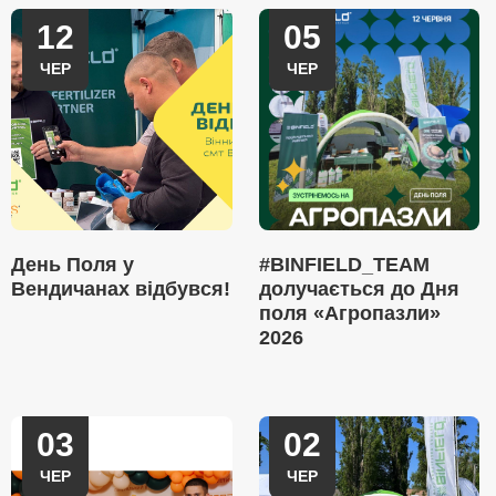
12
05
ЧЕР
ЧЕР
День Поля у
#BINFIELD_TEAM
Вендичанах відбувся!
долучається до Дня
поля «Агропазли»
2026
03
02
ЧЕР
ЧЕР