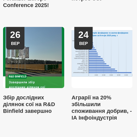
Conference 2025!
26
24
ВЕР
ВЕР
Збір дослідних
Аграрії на 20%
ділянок сої на R&D
збільшили
Binfield завершно
споживання добрив, -
ІА Інфоіндустрія