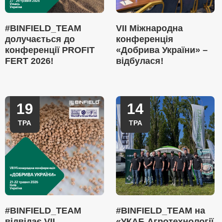
#BINFIELD_TEAM
VII Міжнародна
долучається до
конференція
конференції PROFIT
«Добрива України» –
FERT 2026!
відбулася!
19
14
ТРА
ТРА
#BINFIELD_TEAM
#BINFIELD_TEAM на
відвідає VII
«УКАБ Агротехнології