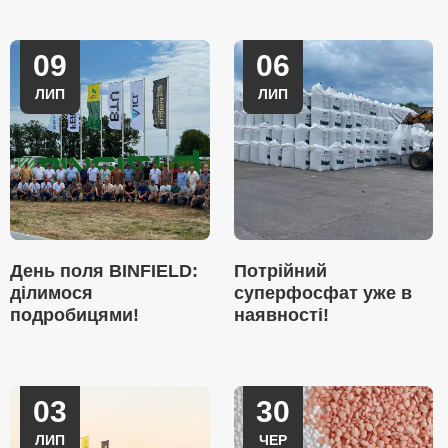
09
06
ЛИП
ЛИП
День поля BINFIELD:
Потрійний
ділимося
суперфосфат уже в
подробицями!
наявності!
03
30
ЛИП
ЧЕР