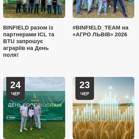
BINFIELD разом із
#BINFIELD_TEAM на
партнерами ICL та
«АГРО ЛЬВІВ» 2026
BTU запрошує
аграріїв на День
поля!
24
23
ЧЕР
ЧЕР