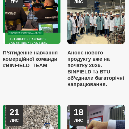
ГРУ
ЛИС
П’ятиденне навчання
Анонс нового
комерційної команди
продукту вже на
#BINFIELD_TEAM
початку 2026.
BINFIELD та BTU
об’єднали багаторічні
напрацювання.
21
18
ЛИС
ЛИС