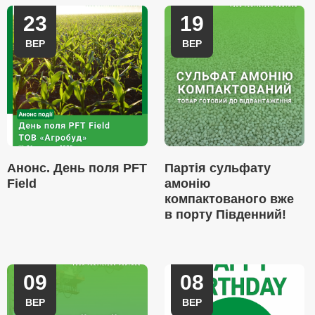
23
19
ВЕР
ВЕР
Анонс. День поля PFT
Партія сульфату
Field
амонію
компактованого вже
в порту Південний!
09
08
ВЕР
ВЕР