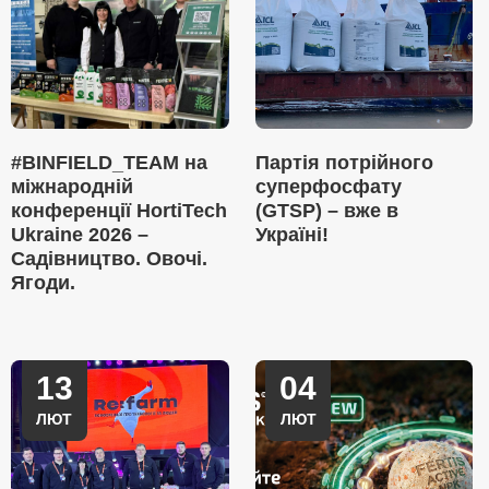
#BINFIELD_TEAM на
Партія потрійного
міжнародній
суперфосфату
конференції HortiTech
(GTSP) – вже в
Ukraine 2026 –
Україні!
Садівництво. Овочі.
Ягоди.
13
04
ЛЮТ
ЛЮТ