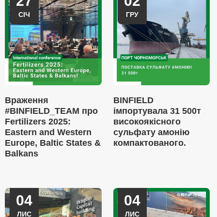
27
02
СІЧ
ГРУ
Враження
BINFIELD
#BINFIELD_TEAM про
імпортувала 31 500т
Fertilizers 2025:
високоякісного
Eastern and Western
сульфату амонію
Europe, Baltic States &
компактованого.
Balkans
04
04
ЛИС
ЛИС