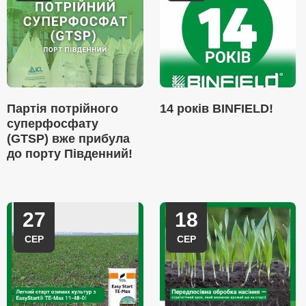
Партія потрійного
14 років BINFIELD!
суперфосфату
(GTSP) вже прибула
до порту Південний!
27
18
СЕР
СЕР