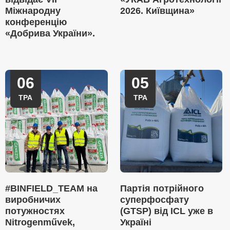
Міжнародну
2026. Київщина»
конференцію
«Добрива України».
06
05
ТРА
ТРА
#BINFIELD_TEAM на
Партія потрійного
виробничих
суперфосфату
потужностях
(GTSP) від ICL уже в
Nitrogenművek,
Україні