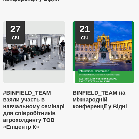
27
21
СІЧ
СІЧ
#BINFIELD_TEAM
BINFIELD_TEAM на
взяли участь в
міжнародній
навчальному семінарі
конференції у Відні
для співробітників
агрохолдингу ТОВ
«Епіцентр К»