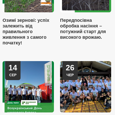
Озимі зернові: успіх
Передпосівна
залежить від
обробка насіння –
правильного
потужний старт для
живлення з самого
високого врожаю.
початку!
14
26
СЕР
ЧЕР