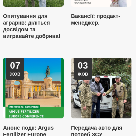
Опитування для
Вакансії: продакт-
аграріїв: діліться
менеджер.
досвідом та
вигравайте добрива!
07
03
ЖОВ
ЖОВ
Анонс події: Argus
Передача авто для
Fertilizer Europe
потреб ЗСУ