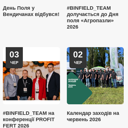
День Поля у
#BINFIELD_TEAM
Вендичанах відбувся!
долучається до Дня
поля «Агропазли»
2026
03
02
ЧЕР
ЧЕР
#BINFIELD_TEAM на
Календар заходів на
конференції PROFIT
червень 2026
FERT 2026