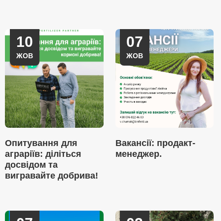
10
07
ЖОВ
ЖОВ
Опитування для
Вакансії: продакт-
аграріїв: діліться
менеджер.
досвідом та
вигравайте добрива!