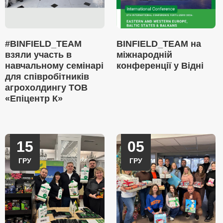
#BINFIELD_TEAM
BINFIELD_TEAM на
взяли участь в
міжнародній
навчальному семінарі
конференції у Відні
для співробітників
агрохолдингу ТОВ
«Епіцентр К»
15
05
ГРУ
ГРУ