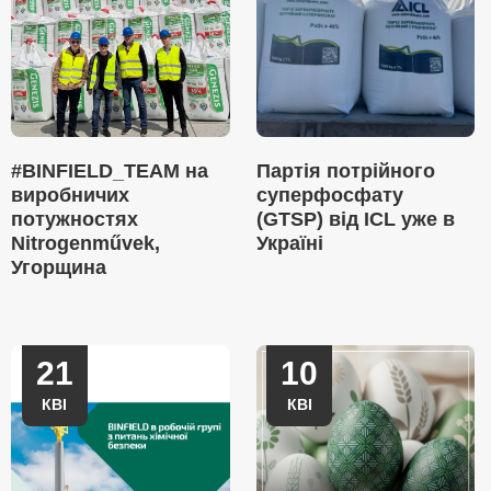
#BINFIELD_TEAM на
Партія потрійного
виробничих
суперфосфату
потужностях
(GTSP) від ICL уже в
Nitrogenművek,
Україні
Угорщина
21
10
КВІ
КВІ