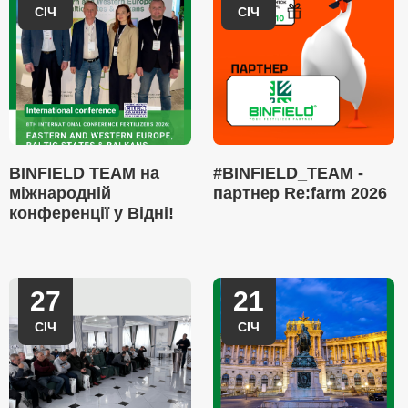
СІЧ
СІЧ
BINFIELD TEAM на
#BINFIELD_TEAM -
міжнародній
партнер Re:farm 2026
конференції у Відні!
27
21
СІЧ
СІЧ