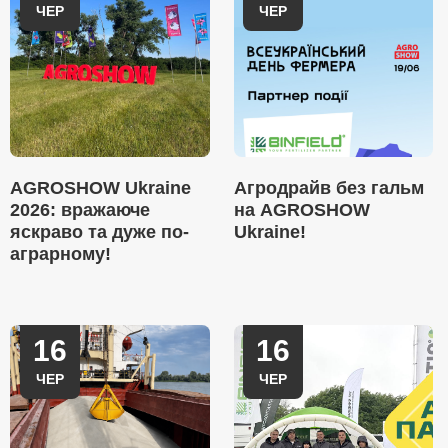
ЧЕР
ЧЕР
AGROSHOW Ukraine
Агродрайв без гальм
2026: вражаюче
на AGROSHOW
яскраво та дуже по-
Ukraine!
аграрному!
16
16
ЧЕР
ЧЕР