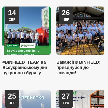
14
26
СЕР
ЧЕР
#BINFIELD_TEAM на
Вакансії в BINFIELD:
Всеукраїнському дні
приєднуйся до
цукрового буряку
команди!
25
27
ЧЕР
ТРА