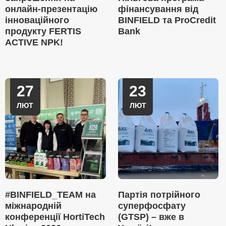
онлайн-презентацію
фінансування від
інноваційного
BINFIELD та ProCredit
продукту FERTIS
Bank
ACTIVE NPK!
27
23
ЛЮТ
ЛЮТ
#BINFIELD_TEAM на
Партія потрійного
міжнародній
суперфосфату
конференції HortiTech
(GTSP) – вже в