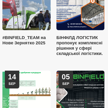
#BINFIELD_TEAM на
БІНФІЛД ЛОГІСТИК
Нове Зернятко 2025
пропонує комплексні
рішення у сфері
складської логістики.
14
05
БЕР
БЕР