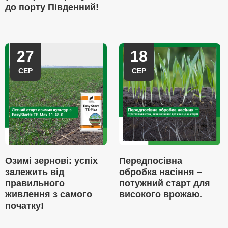
до порту Південний!
27
18
СЕР
СЕР
Озимі зернові: успіх
Передпосівна
залежить від
обробка насіння –
правильного
потужний старт для
живлення з самого
високого врожаю.
початку!