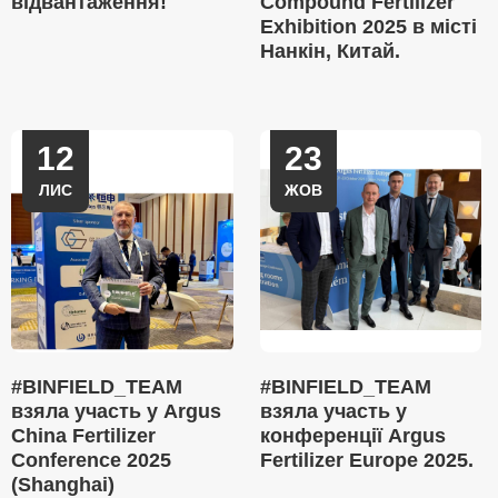
відвантаження!
Compound Fertilizer
Exhibition 2025 в місті
Нанкін, Китай.
12
23
ЛИС
ЖОВ
#BINFIELD_TEAM
#BINFIELD_TEAM
взяла участь у Argus
взяла участь у
China Fertilizer
конференції Argus
Conference 2025
Fertilizer Europe 2025.
(Shanghai)