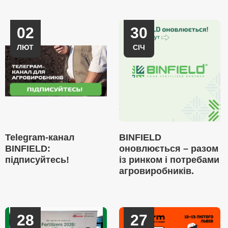
02
30
ЛЮТ
СІЧ
Telegram-канал
BINFIELD
BINFIELD:
оновлюється – разом
підписуйтесь!
із ринком і потребами
агровиробників.
28
27