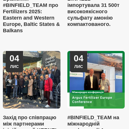
#BINFIELD_TEAM про
імпортувала 31 500т
Fertilizers 2025:
високоякісного
Eastern and Western
сульфату амонію
Europe, Baltic States &
компактованого.
Balkans
04
04
ЛИС
ЛИС
Захід про співпрацю
#BINFIELD_TEAM на
між партнерами
міжнародній