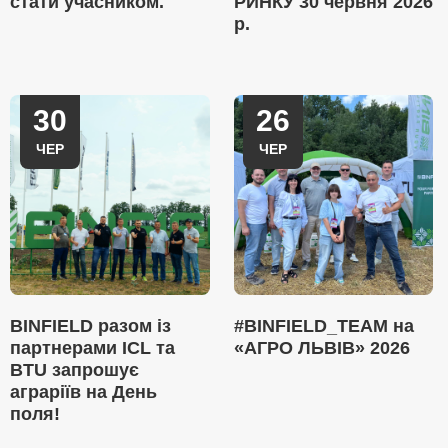
стати учасником.
РИНКУ 30 червня 2026
р.
30
26
ЧЕР
ЧЕР
BINFIELD разом із
#BINFIELD_TEAM на
партнерами ICL та
«АГРО ЛЬВІВ» 2026
BTU запрошує
аграріїв на День
поля!