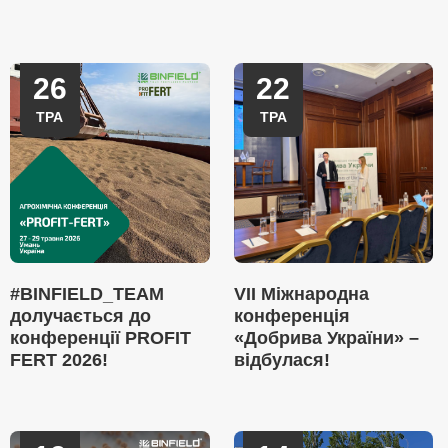
26
22
ТРА
ТРА
#BINFIELD_TEAM
VII Міжнародна
долучається до
конференція
конференції PROFIT
«Добрива України» –
FERT 2026!
відбулася!