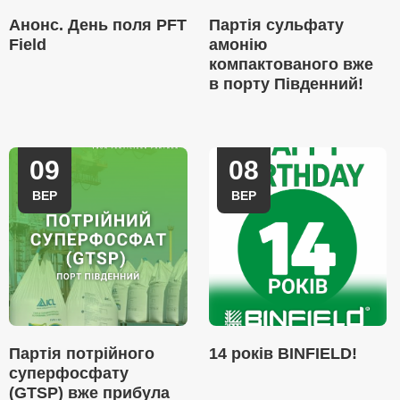
Анонс. День поля PFT
Партія сульфату
Field
амонію
компактованого вже
в порту Південний!
09
08
ВЕР
ВЕР
Партія потрійного
14 років BINFIELD!
суперфосфату
(GTSP) вже прибула