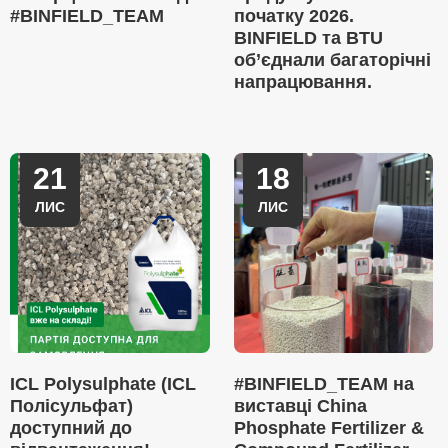
#BINFIELD_TEAM
початку 2026.
BINFIELD та BTU
об’єднали багаторічні
напрацювання.
21
18
ЛИС
ЛИС
ICL Polysulphate (ICL
#BINFIELD_TEAM на
Полісульфат)
виставці China
доступний до
Phosphate Fertilizer &