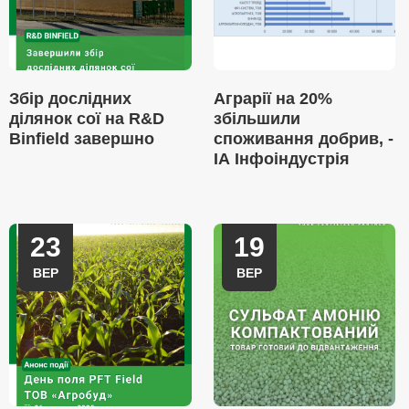
Збір дослідних
Аграрії на 20%
ділянок сої на R&D
збільшили
Binfield завершно
споживання добрив, -
ІА Інфоіндустрія
23
19
ВЕР
ВЕР