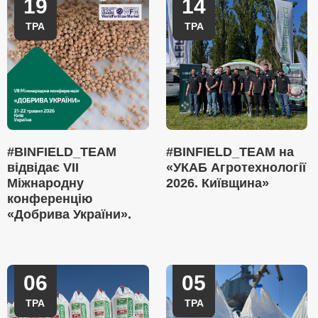
19
14
ТРА
ТРА
#BINFIELD_TEAM
#BINFIELD_TEAM на
відвідає VII
«УКАБ Агротехнології
Міжнародну
2026. Київщина»
конференцію
«Добрива України».
06
05
ТРА
ТРА