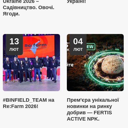
Ukraine 2026 –
Україні!
Садівництво. Овочі.
Ягоди.
13
04
ЛЮТ
ЛЮТ
#BINFIELD_TEAM на
Прем’єра унікальної
Re:Farm 2026!
новинки на ринку
добрив — FERTIS
ACTIVE NPK.