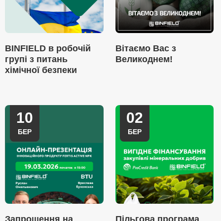
BINFIELD в робочій
Вітаємо Вас з
групі з питань
Великоднем!
хімічної безпеки
10
02
БЕР
БЕР
Запрошення на
Пільгова програма