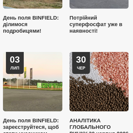
День поля BINFIELD:
Потрійний
ділимося
суперфосфат уже в
подробицями!
наявності!
03
30
ЛИП
ЧЕР
День поля BINFIELD:
АНАЛІТИКА
зареєструйтеся, щоб
ГЛОБАЛЬНОГО