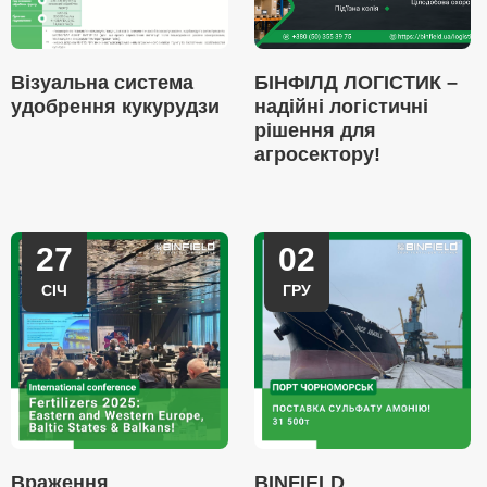
Візуальна система
БІНФІЛД ЛОГІСТИК –
удобрення кукурудзи
надійні логістичні
рішення для
агросектору!
27
02
СІЧ
ГРУ
Враження
BINFIELD