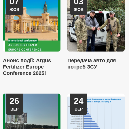
07
03
ЖОВ
ЖОВ
Анонс події: Argus
Передача авто для
Fertilizer Europe
потреб ЗСУ
Conference 2025!
26
24
ВЕР
ВЕР