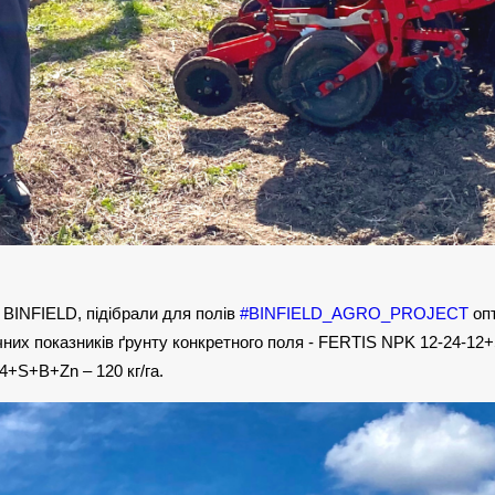
 BINFIELD, підібрали для полів
#BINFIELD_AGRO_PROJECT
опт
чних показників ґрунту конкретного поля - FERTIS NPK 12-24-12+S
+S+B+Zn – 120 кг/га.