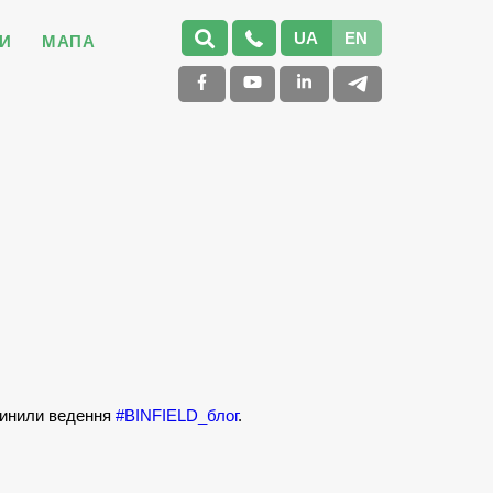
UA
EN
И
МАПА
упинили ведення
#BINFIELD_блог
.