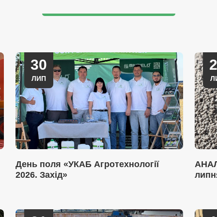
30
ЛИП
Л
День поля «УКАБ Агротехнології
АНАЛ
2026. Захід»
липн