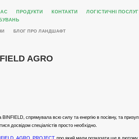
НАС
ПРОДУКТИ
КОНТАКТИ
ЛОГІСТИЧНІ ПОСЛУГ
БУВАНЬ
НИ
БЛОГ ПРО ЛАНДШАФТ
NFIELD AGRO
да BINFIELD, спрямувала всю силу та енергію в посівну, та приз
тися досвідом спеціалістів просто необхідно.
NFIELD_AGRO_PROJECT
, про який мали розказати ще в лютому.