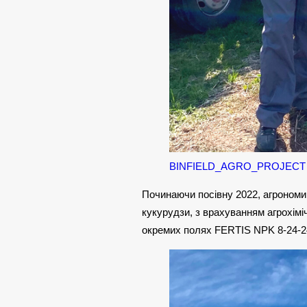
BINFIELD_AGRO_PROJECT
Починаючи посівну 2022, агрономи
кукурудзи, з врахуванням агрохімі
окремих полях FERTIS NPK 8-24-24