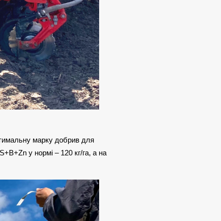
имальну марку добрив для
+B+Zn у нормі – 120 кг/га, а на