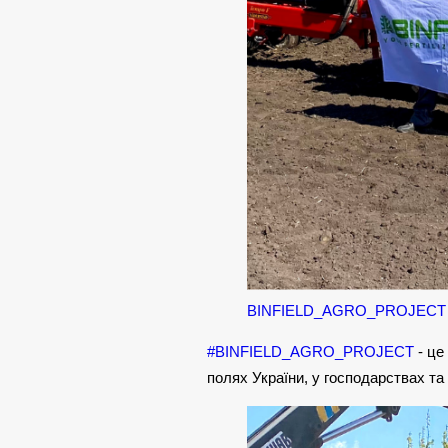
BINFIELD_AGRO_PROJECT
#BINFIELD_AGRO_PROJECT
- це
полях України, у господарствах т