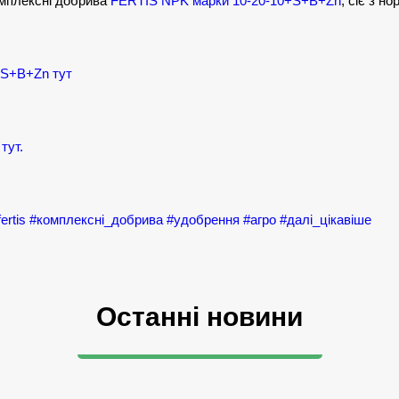
комплексні добрива
FERTIS NPK марки 10-20-10+S+B+Zn
, сіє з н
+S+B+Zn тут
тут.
fertis
#комплексні_добрива
#удобрення
#агро
#далі_цікавіше
Останні новини