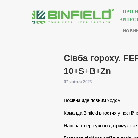
ПРО 
ВИПРО
НОВИ
Сівба гороху. FE
10+S+B+Zn
07 квітня 2023
Посівна йде повним ходом!
Команда Binfield в гостях у постій
Наш партнер суворо дотримується с