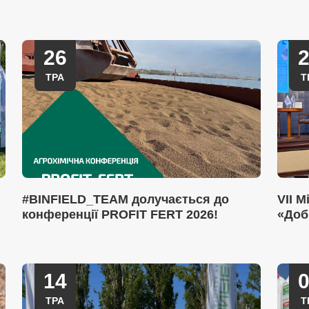
26
ТРА
Т
#BINFIELD_TEAM долучається до
VII 
конференції PROFIT FERT 2026!
«Доб
14
ТРА
Т