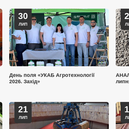
30
ЛИП
Л
День поля «УКАБ Агротехнології
АНАЛ
2026. Захід»
липн
21
ЛИП
Л