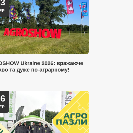
23
ЕР
SHOW Ukraine 2026: вражаюче
аво та дуже по-аграрному!
16
ЕР