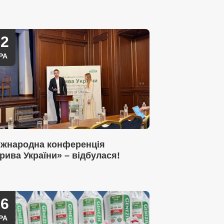
22
РА
Міжнародна конференція
рива України» – відбулася!
06
РА