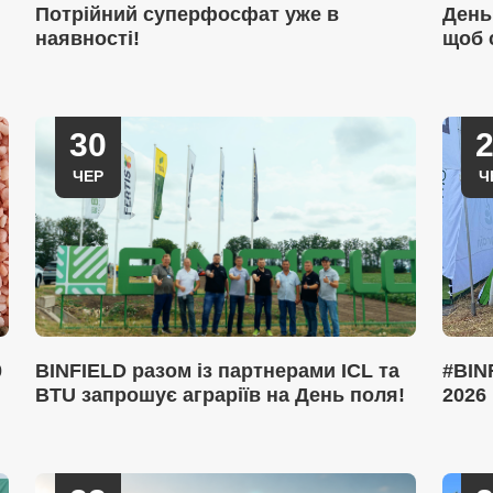
Потрійний суперфосфат уже в
День
наявності!
щоб 
30
ЧЕР
Ч
0
BINFIELD разом із партнерами ICL та
#BIN
BTU запрошує аграріїв на День поля!
2026