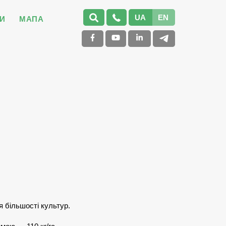
UA
EN
И
МАПА
я більшості культур.