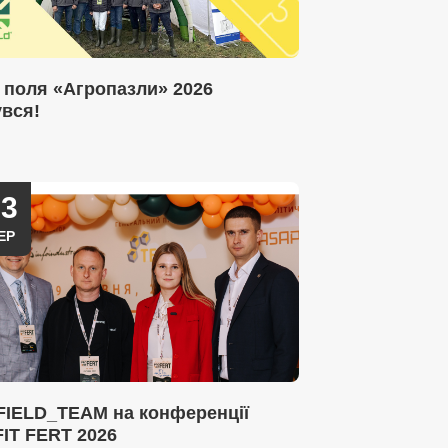
 поля «Агропазли» 2026
увся!
03
ЕР
FIELD_TEAM на конференції
IT FERT 2026