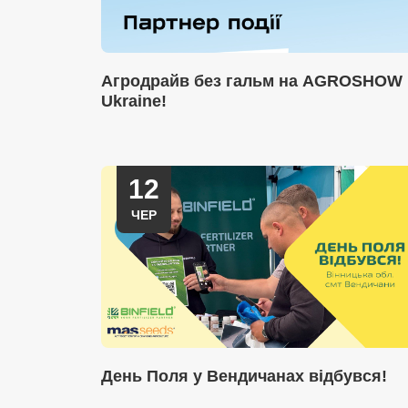
Агродрайв без гальм на AGROSHOW
Ukraine!
12
ЧЕР
День Поля у Вендичанах відбувся!