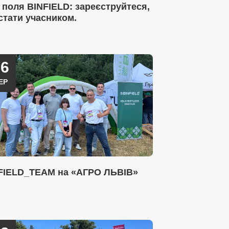
 поля BINFIELD: зареєструйтеся,
стати учасником.
26
ЕР
FIELD_TEAM на «АГРО ЛЬВІВ»