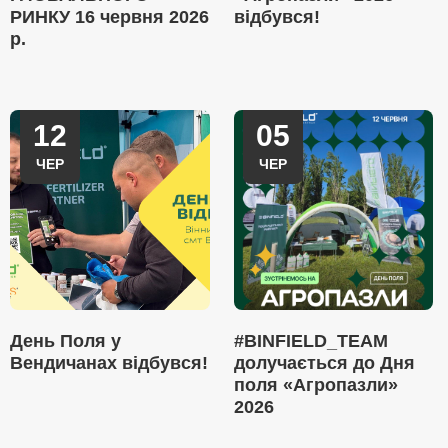
РИНКУ 16 червня 2026
відбувся!
р.
12
05
ЧЕР
ЧЕР
День Поля у
#BINFIELD_TEAM
Вендичанах відбувся!
долучається до Дня
поля «Агропазли»
2026