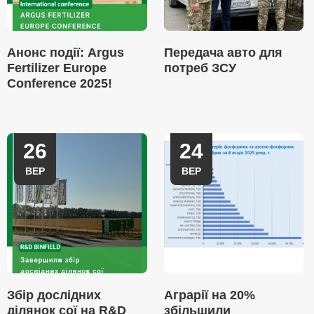
Анонс події: Argus
Передача авто для
Fertilizer Europe
потреб ЗСУ
Conference 2025!
26
24
ВЕР
ВЕР
Збір дослідних
Аграрії на 20%
ділянок сої на R&D
збільшили