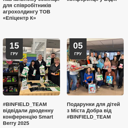
для співробітників
агрохолдингу ТОВ
«Епіцентр К»
15
05
ГРУ
ГРУ
#BINFIELD_TEAM
Подарунки для дітей
відвідали дводенну
з Міста Добра від
конференцію Smart
#BINFIELD_TEAM
Berry 2025