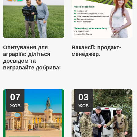
Опитування для
Вакансії: продакт-
аграріїв: діліться
менеджер.
досвідом та
вигравайте добрива!
07
03
ЖОВ
ЖОВ