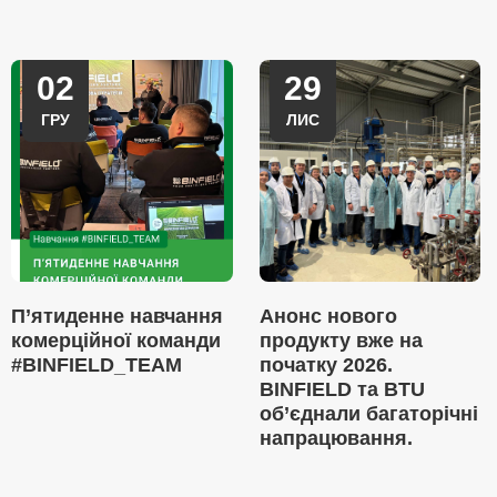
02
29
ГРУ
ЛИС
П’ятиденне навчання
Анонс нового
комерційної команди
продукту вже на
#BINFIELD_TEAM
початку 2026.
BINFIELD та BTU
об’єднали багаторічні
напрацювання.