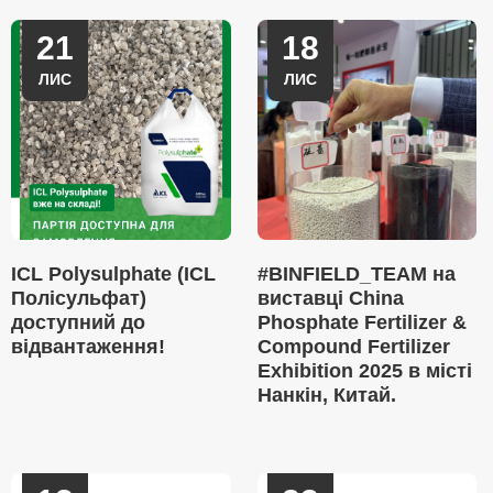
21
18
ЛИС
ЛИС
ICL Polysulphate (ICL
#BINFIELD_TEAM на
Полісульфат)
виставці China
доступний до
Phosphate Fertilizer &
відвантаження!
Compound Fertilizer
Exhibition 2025 в місті
Нанкін, Китай.