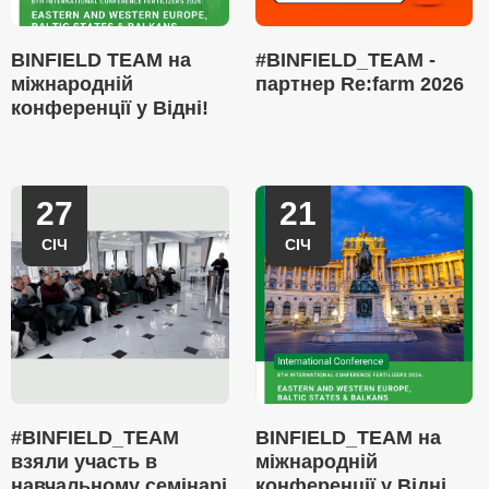
BINFIELD TEAM на
#BINFIELD_TEAM -
міжнародній
партнер Re:farm 2026
конференції у Відні!
27
21
СІЧ
СІЧ
#BINFIELD_TEAM
BINFIELD_TEAM на
взяли участь в
міжнародній
навчальному семінарі
конференції у Відні