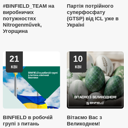
#BINFIELD_TEAM на
Партія потрійного
виробничих
суперфосфату
потужностях
(GTSP) від ICL уже в
Nitrogenművek,
Україні
Угорщина
21
10
КВІ
КВІ
BINFIELD в робочій
Вітаємо Вас з
групі з питань
Великоднем!