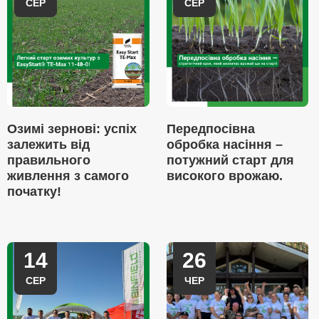
СЕР
СЕР
Озимі зернові: успіх
Передпосівна
залежить від
обробка насіння –
правильного
потужний старт для
живлення з самого
високого врожаю.
початку!
14
26
СЕР
ЧЕР