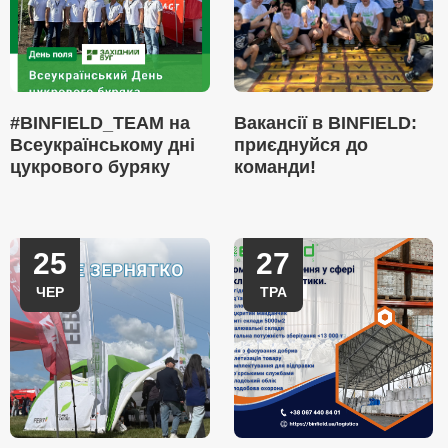
#BINFIELD_TEAM на
Вакансії в BINFIELD:
Всеукраїнському дні
приєднуйся до
цукрового буряку
команди!
25
27
ЧЕР
ТРА