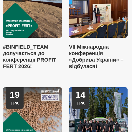
#BINFIELD_TEAM
VII Міжнародна
долучається до
конференція
конференції PROFIT
«Добрива України» –
FERT 2026!
відбулася!
19
14
ТРА
ТРА