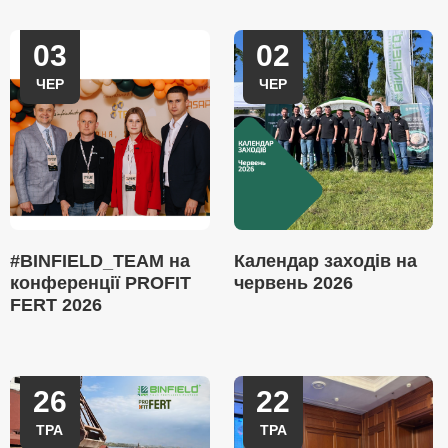
03
02
ЧЕР
ЧЕР
#BINFIELD_TEAM на
Календар заходів на
конференції PROFIT
червень 2026
FERT 2026
26
22
ТРА
ТРА