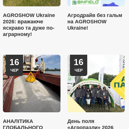
AGROSHOW Ukraine
Агродрайв без гальм
2026: вражаюче
на AGROSHOW
яскраво та дуже по-
Ukraine!
аграрному!
16
16
ЧЕР
ЧЕР
АНАЛІТИКА
День поля
ГЛОБАЛЬНОГО
«Агропазли» 2026