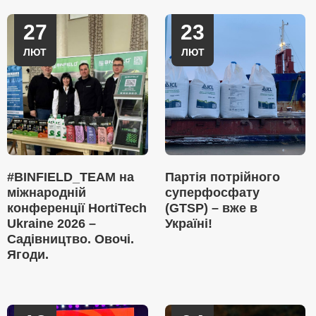
27
23
ЛЮТ
ЛЮТ
#BINFIELD_TEAM на
Партія потрійного
міжнародній
суперфосфату
конференції HortiTech
(GTSP) – вже в
Ukraine 2026 –
Україні!
Садівництво. Овочі.
Ягоди.