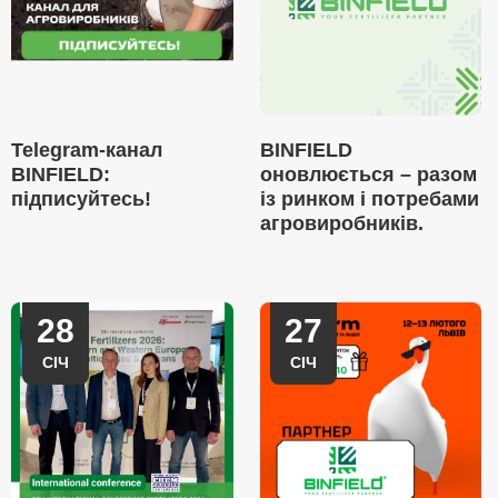
Telegram-канал
BINFIELD
BINFIELD:
оновлюється – разом
підписуйтесь!
із ринком і потребами
агровиробників.
28
27
СІЧ
СІЧ