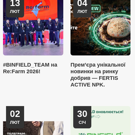
13
04
ЛЮТ
ЛЮТ
#BINFIELD_TEAM на
Прем’єра унікальної
Re:Farm 2026!
новинки на ринку
добрив — FERTIS
ACTIVE NPK.
02
30
ЛЮТ
СІЧ