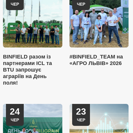
ЧЕР
ЧЕР
BINFIELD разом із
#BINFIELD_TEAM на
партнерами ICL та
«АГРО ЛЬВІВ» 2026
BTU запрошує
аграріїв на День
поля!
24
23
ЧЕР
ЧЕР