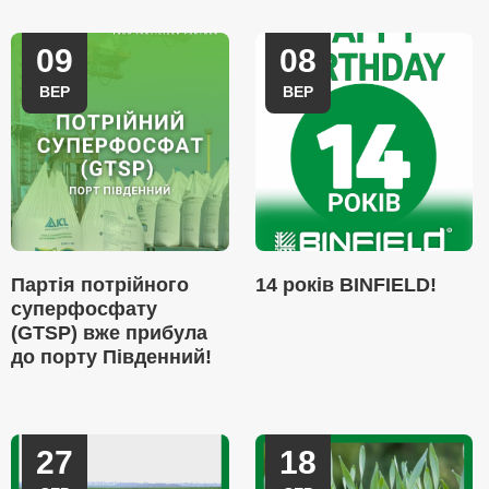
09
08
ВЕР
ВЕР
Партія потрійного
14 років BINFIELD!
суперфосфату
(GTSP) вже прибула
до порту Південний!
27
18