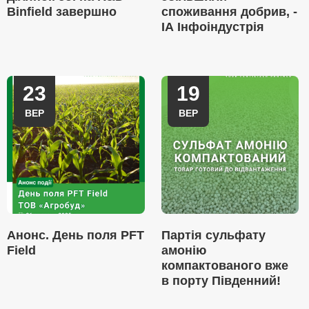
Binfield завершно
споживання добрив, -
ІА Інфоіндустрія
23
19
ВЕР
ВЕР
Анонс. День поля PFT
Партія сульфату
Field
амонію
компактованого вже
в порту Південний!