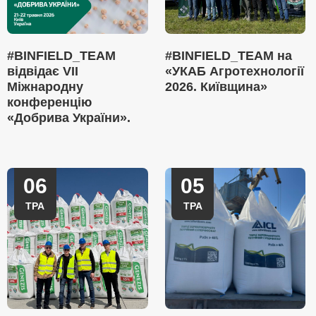
#BINFIELD_TEAM
#BINFIELD_TEAM на
відвідає VII
«УКАБ Агротехнології
Міжнародну
2026. Київщина»
конференцію
«Добрива України».
06
05
ТРА
ТРА