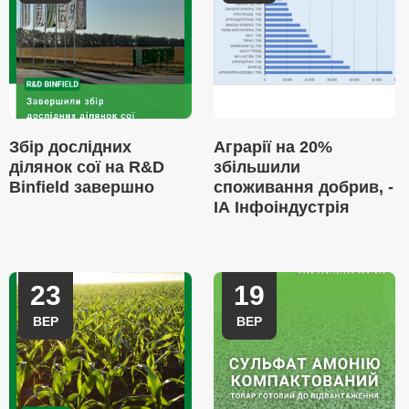
Збір дослідних
Аграрії на 20%
ділянок сої на R&D
збільшили
Binfield завершно
споживання добрив, -
ІА Інфоіндустрія
23
19
ВЕР
ВЕР