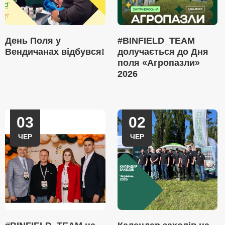
День Поля у
#BINFIELD_TEAM
Вендичанах відбувся!
долучається до Дня
поля «Агропазли»
2026
03
02
ЧЕР
ЧЕР