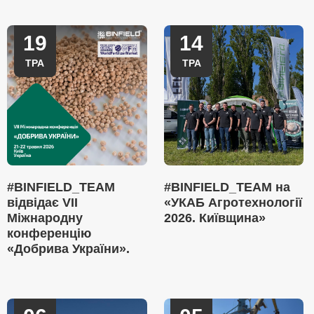
19
14
ТРА
ТРА
#BINFIELD_TEAM
#BINFIELD_TEAM на
відвідає VII
«УКАБ Агротехнології
Міжнародну
2026. Київщина»
конференцію
«Добрива України».