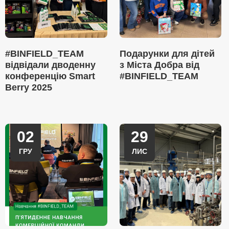
#BINFIELD_TEAM
Подарунки для дітей
відвідали дводенну
з Міста Добра від
конференцію Smart
#BINFIELD_TEAM
Berry 2025
02
29
ГРУ
ЛИС