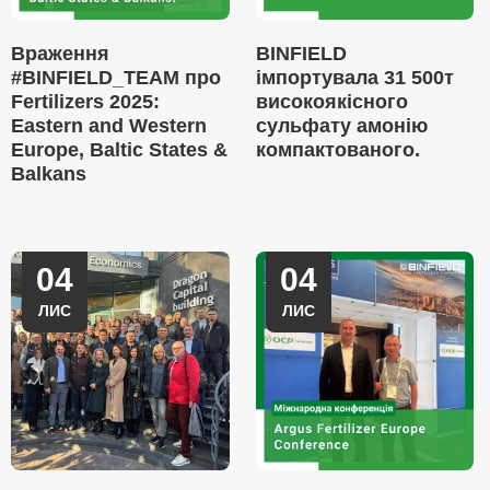
Враження
BINFIELD
#BINFIELD_TEAM про
імпортувала 31 500т
Fertilizers 2025:
високоякісного
Eastern and Western
сульфату амонію
Europe, Baltic States &
компактованого.
Balkans
04
04
ЛИС
ЛИС