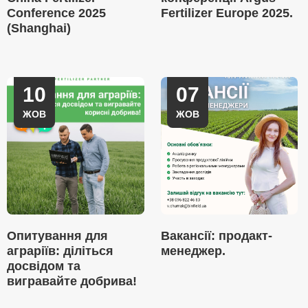
Conference 2025
Fertilizer Europe 2025.
(Shanghai)
10
07
ЖОВ
ЖОВ
Опитування для
Вакансії: продакт-
аграріїв: діліться
менеджер.
досвідом та
вигравайте добрива!