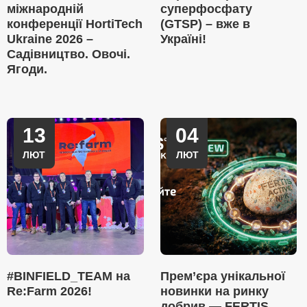
міжнародній
суперфосфату
конференції HortiTech
(GTSP) – вже в
Ukraine 2026 –
Україні!
Садівництво. Овочі.
Ягоди.
13
04
ЛЮТ
ЛЮТ
#BINFIELD_TEAM на
Прем’єра унікальної
Re:Farm 2026!
новинки на ринку
добрив — FERTIS