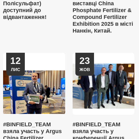
Полісульфат)
виставці China
доступний до
Phosphate Fertilizer &
відвантаження!
Compound Fertilizer
Exhibition 2025 в місті
Нанкін, Китай.
12
23
ЛИС
ЖОВ
#BINFIELD_TEAM
#BINFIELD_TEAM
взяла участь у Argus
взяла участь у
China Fertilizer
конференції Argus