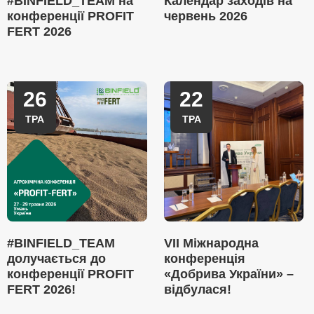
#BINFIELD_TEAM на
Календар заходів на
конференції PROFIT
червень 2026
FERT 2026
26
22
ТРА
ТРА
#BINFIELD_TEAM
VII Міжнародна
долучається до
конференція
конференції PROFIT
«Добрива України» –
FERT 2026!
відбулася!