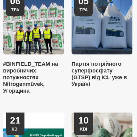
06
05
ТРА
ТРА
#BINFIELD_TEAM на
Партія потрійного
виробничих
суперфосфату
потужностях
(GTSP) від ICL уже в
Nitrogenművek,
Україні
Угорщина
21
10
КВІ
КВІ