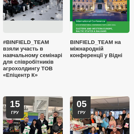
#BINFIELD_TEAM
BINFIELD_TEAM на
взяли участь в
міжнародній
навчальному семінарі
конференції у Відні
для співробітників
агрохолдингу ТОВ
«Епіцентр К»
15
05
ГРУ
ГРУ