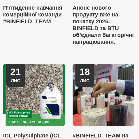
П’ятиденне навчання
Анонс нового
комерційної команди
продукту вже на
#BINFIELD_TEAM
початку 2026.
BINFIELD та BTU
об’єднали багаторічні
напрацювання.
21
18
ЛИС
ЛИС
ICL Polysulphate (ICL
#BINFIELD_TEAM на