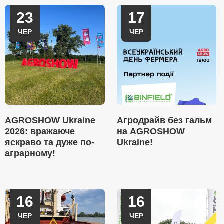
23
17
ЧЕР
ЧЕР
AGROSHOW Ukraine
Агродрайв без гальм
2026: вражаюче
на AGROSHOW
яскраво та дуже по-
Ukraine!
аграрному!
16
16
ЧЕР
ЧЕР