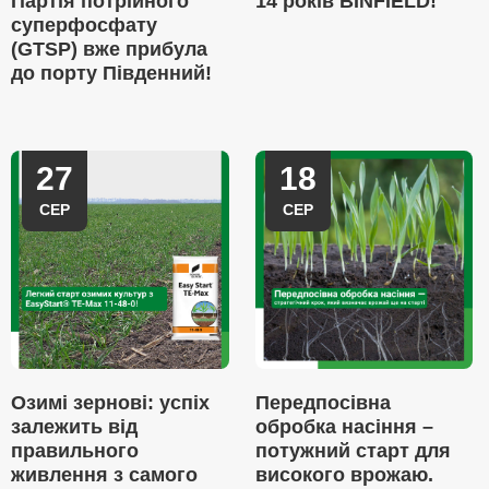
Партія потрійного
14 років BINFIELD!
суперфосфату
(GTSP) вже прибула
до порту Південний!
27
18
СЕР
СЕР
Озимі зернові: успіх
Передпосівна
залежить від
обробка насіння –
правильного
потужний старт для
живлення з самого
високого врожаю.