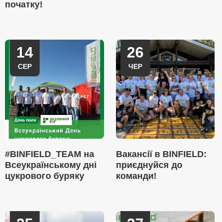
початку!
14
26
СЕР
ЧЕР
#BINFIELD_TEAM на
Вакансії в BINFIELD:
Всеукраїнському дні
приєднуйся до
цукрового буряку
команди!