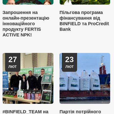
Запрошення на
Пільгова програма
онлайн-презентацію
фінансування від
інноваційного
BINFIELD та ProCredit
продукту FERTIS
Bank
ACTIVE NPK!
27
23
ЛЮТ
ЛЮТ
#BINFIELD_TEAM на
Партія потрійного