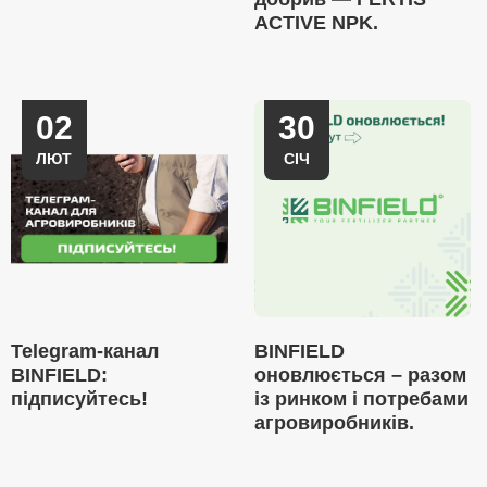
ACTIVE NPK.
02
30
ЛЮТ
СІЧ
Telegram-канал
BINFIELD
BINFIELD:
оновлюється – разом
підписуйтесь!
із ринком і потребами
агровиробників.