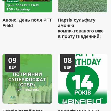
Анонс. День поля PFT
Партія сульфату
Field
амонію
компактованого вже
в порту Південний!
09
08
ВЕР
ВЕР