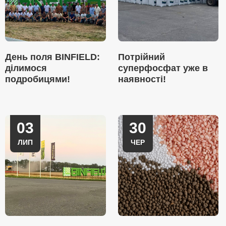
День поля BINFIELD:
Потрійний
ділимося
суперфосфат уже в
подробицями!
наявності!
03
30
ЛИП
ЧЕР