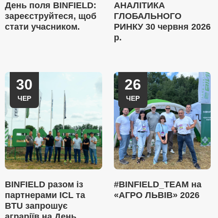
День поля BINFIELD:
АНАЛІТИКА
зареєструйтеся, щоб
ГЛОБАЛЬНОГО
стати учасником.
РИНКУ 30 червня 2026
р.
30
26
ЧЕР
ЧЕР
BINFIELD разом із
#BINFIELD_TEAM на
партнерами ICL та
«АГРО ЛЬВІВ» 2026
BTU запрошує
аграріїв на День