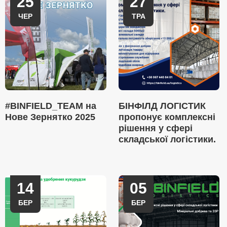
25
27
ЧЕР
ТРА
#BINFIELD_TEAM на
БІНФІЛД ЛОГІСТИК
Нове Зернятко 2025
пропонує комплексні
рішення у сфері
складської логістики.
14
05
БЕР
БЕР