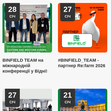
28
27
СІЧ
СІЧ
BINFIELD TEAM на
#BINFIELD_TEAM -
міжнародній
партнер Re:farm 2026
конференції у Відні!
27
21
СІЧ
СІЧ