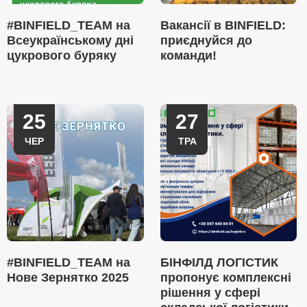
#BINFIELD_TEAM на
Вакансії в BINFIELD:
Всеукраїнському дні
приєднуйся до
цукрового буряку
команди!
25
27
ЧЕР
ТРА
#BINFIELD_TEAM на
БІНФІЛД ЛОГІСТИК
Нове Зернятко 2025
пропонує комплексні
рішення у сфері