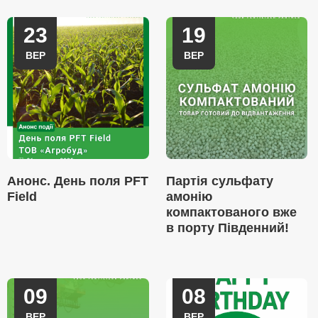
23
19
ВЕР
ВЕР
Анонс. День поля PFT
Партія сульфату
Field
амонію
компактованого вже
в порту Південний!
09
08
ВЕР
ВЕР