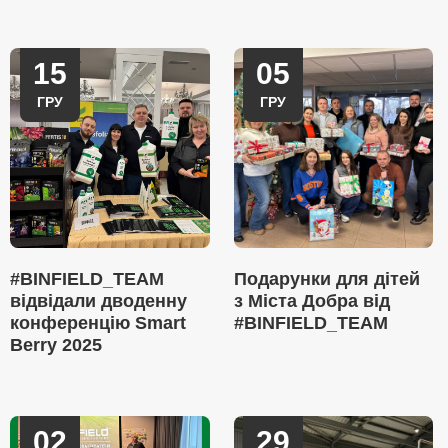
15
05
ГРУ
ГРУ
#BINFIELD_TEAM
Подарунки для дітей
відвідали дводенну
з Міста Добра від
конференцію Smart
#BINFIELD_TEAM
Berry 2025
02
29