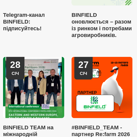
Telegram-канал
BINFIELD
BINFIELD:
оновлюється – разом
підписуйтесь!
із ринком і потребами
агровиробників.
28
27
СІЧ
СІЧ
BINFIELD TEAM на
#BINFIELD_TEAM -
міжнародній
партнер Re:farm 2026