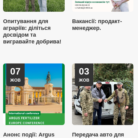
Опитування для
Вакансії: продакт-
аграріїв: діліться
менеджер.
досвідом та
вигравайте добрива!
07
03
ЖОВ
ЖОВ
Анонс події: Argus
Передача авто для