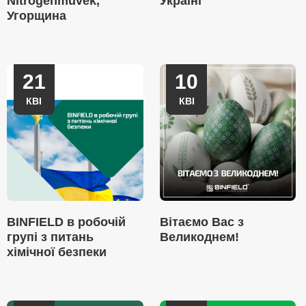
Nitrogenművek,
Україні
Угорщина
21
10
КВІ
КВІ
BINFIELD в робочій
Вітаємо Вас з
групі з питань
Великоднем!
хімічної безпеки