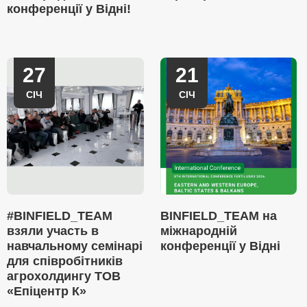
конференції у Відні!
27
21
СІЧ
СІЧ
#BINFIELD_TEAM
BINFIELD_TEAM на
взяли участь в
міжнародній
навчальному семінарі
конференції у Відні
для співробітників
агрохолдингу ТОВ
«Епіцентр К»