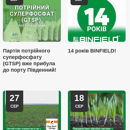
Партія потрійного
14 років BINFIELD!
суперфосфату
(GTSP) вже прибула
до порту Південний!
27
18
СЕР
СЕР