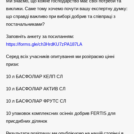
Ми знаємо, що кожне господарство має свої потреби та
виклики. Саме тому хочемо почути вашу експертну думку:
що справді важливо при виборі добрив та співпраці з
постачальниками?
Заповніть анкету за посиланням:
https://forms.gle/ch3HrdKU7zPA187LA
Серед всіх учасників опитування ми розіграємо цінні
призи:
10 л БАСФОЛІАР КЕЛП СЛ
10 л БАСФОЛІАР АКТИВ СЛ
10 л БАСФОЛІАР ФРУТС СЛ
10 упаковок комплексних осінніх добрив FERTIS для
присдибних ділянок
Результати розіграшу ми опублікуємо на нашій сторінці в