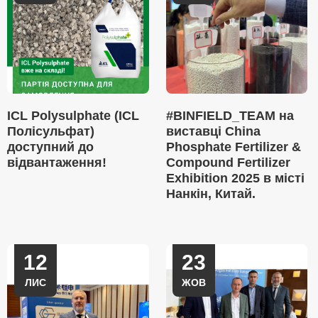
ICL Polysulphate (ICL
#BINFIELD_TEAM на
Полісульфат)
виставці China
доступний до
Phosphate Fertilizer &
відвантаження!
Compound Fertilizer
Exhibition 2025 в місті
Нанкін, Китай.
12
23
ЛИС
ЖОВ