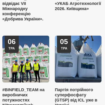
відвідає VII
«УКАБ Агротехнології
Міжнародну
2026. Київщина»
конференцію
«Добрива України».
06
05
ТРА
ТРА
#BINFIELD_TEAM на
Партія потрійного
виробничих
суперфосфату
потужностях
(GTSP) від ICL уже в