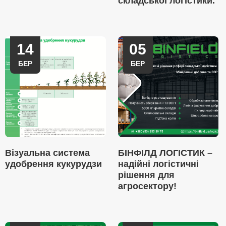
складської логістики.
14
05
БЕР
БЕР
Візуальна система
БІНФІЛД ЛОГІСТИК –
удобрення кукурудзи
надійні логістичні
рішення для
агросектору!