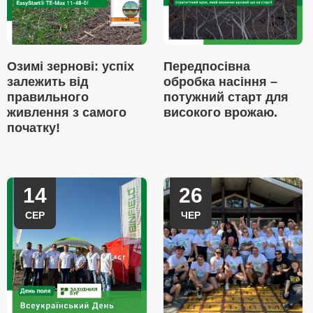
Озимі зернові: успіх
Передпосівна
залежить від
обробка насіння –
правильного
потужний старт для
живлення з самого
високого врожаю.
початку!
14
26
СЕР
ЧЕР