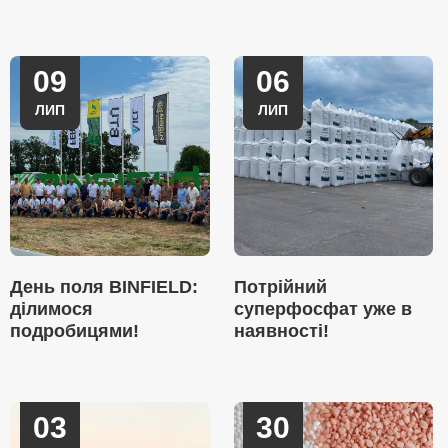
09
06
ЛИП
ЛИП
День поля BINFIELD:
Потрійний
ділимося
суперфосфат уже в
подробицями!
наявності!
03
30