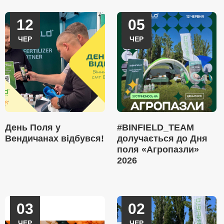
12
05
ЧЕР
ЧЕР
День Поля у
#BINFIELD_TEAM
Вендичанах відбувся!
долучається до Дня
поля «Агропазли»
2026
03
02
ЧЕР
ЧЕР