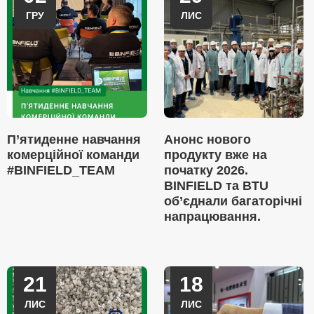
ГРУ
ЛИС
П’ятиденне навчання
Анонс нового
комерційної команди
продукту вже на
#BINFIELD_TEAM
початку 2026.
BINFIELD та BTU
об’єднали багаторічні
напрацювання.
21
18
ЛИС
ЛИС