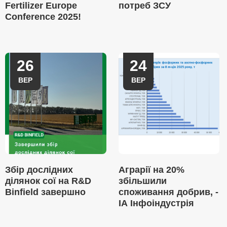
Fertilizer Europe
потреб ЗСУ
Conference 2025!
26
24
ВЕР
ВЕР
Збір дослідних
Аграрії на 20%
ділянок сої на R&D
збільшили
Binfield завершно
споживання добрив, -
ІА Інфоіндустрія