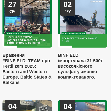
27
02
СІЧ
ГРУ
Враження
BINFIELD
#BINFIELD_TEAM про
імпортувала 31 500т
Fertilizers 2025:
високоякісного
Eastern and Western
сульфату амонію
Europe, Baltic States &
компактованого.
Balkans
04
04