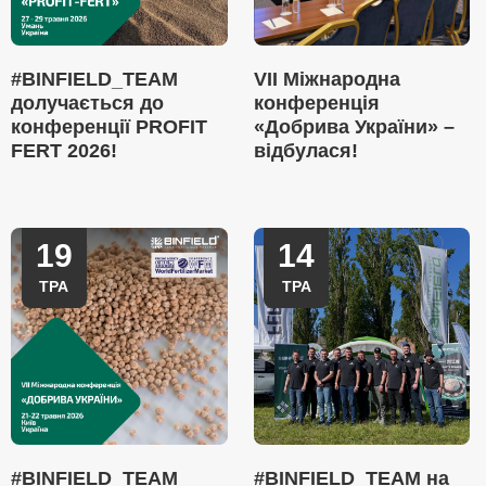
#BINFIELD_TEAM
VII Міжнародна
долучається до
конференція
конференції PROFIT
«Добрива України» –
FERT 2026!
відбулася!
19
14
ТРА
ТРА
#BINFIELD_TEAM
#BINFIELD_TEAM на