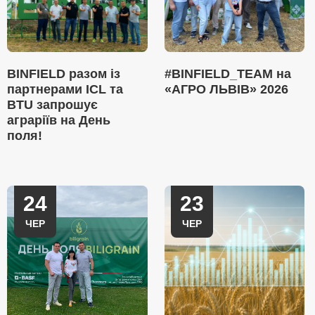
BINFIELD разом із
#BINFIELD_TEAM на
партнерами ICL та
«АГРО ЛЬВІВ» 2026
BTU запрошує
аграріїв на День
поля!
24
23
ЧЕР
ЧЕР