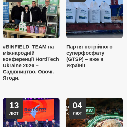
#BINFIELD_TEAM на
Партія потрійного
міжнародній
суперфосфату
конференції HortiTech
(GTSP) – вже в
Ukraine 2026 –
Україні!
Садівництво. Овочі.
Ягоди.
13
04
ЛЮТ
ЛЮТ