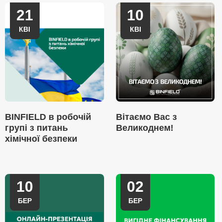
21
10
КВІ
КВІ
BINFIELD в робочій
Вітаємо Вас з
групі з питань
Великоднем!
хімічної безпеки
10
02
БЕР
БЕР