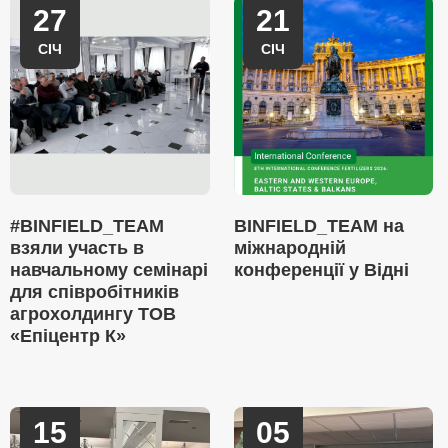
27
21
СІЧ
СІЧ
#BINFIELD_TEAM
BINFIELD_TEAM на
взяли участь в
міжнародній
навчальному семінарі
конференції у Відні
для співробітників
агрохолдингу ТОВ
«Епіцентр К»
15
05