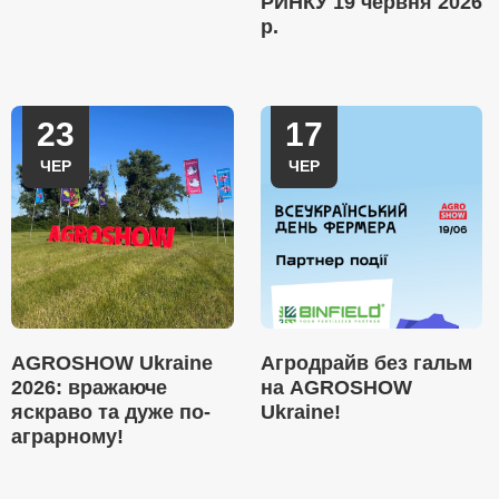
РИНКУ 19 червня 2026
р.
23
17
ЧЕР
ЧЕР
AGROSHOW Ukraine
Агродрайв без гальм
2026: вражаюче
на AGROSHOW
яскраво та дуже по-
Ukraine!
аграрному!