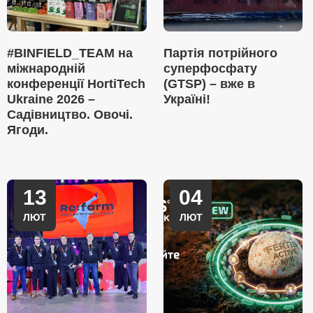
#BINFIELD_TEAM на
Партія потрійного
міжнародній
суперфосфату
конференції HortiTech
(GTSP) – вже в
Ukraine 2026 –
Україні!
Садівництво. Овочі.
Ягоди.
13
04
ЛЮТ
ЛЮТ