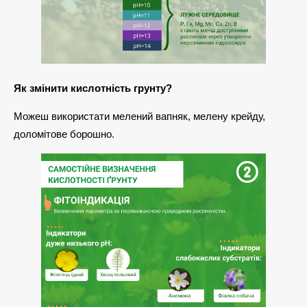
Як змінити кислотність грунту?
Можеш використати мелений вапняк, мелену крейду,
доломітове борошно.