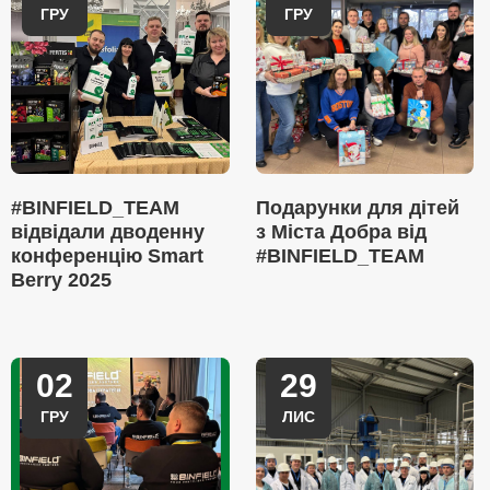
ГРУ
ГРУ
#BINFIELD_TEAM
Подарунки для дітей
відвідали дводенну
з Міста Добра від
конференцію Smart
#BINFIELD_TEAM
Berry 2025
02
29
ГРУ
ЛИС