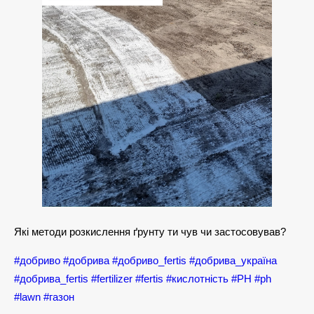
Які методи розкислення ґрунту ти чув чи застосовував?
#добриво
#добрива
#добриво_fertis
#добрива_україна
#добрива_fertis
#fertilizer
#fertis
#кислотність
#PH
#ph
#lawn
#газон