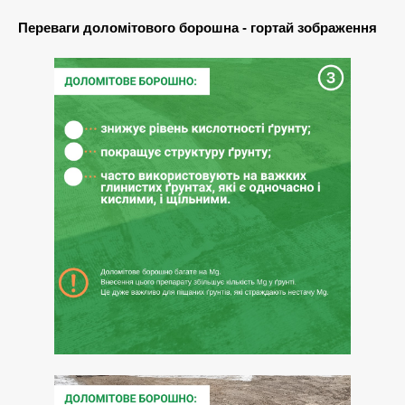
Переваги доломітового борошна - гортай зображення