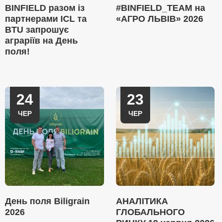
BINFIELD разом із
#BINFIELD_TEAM на
партнерами ICL та
«АГРО ЛЬВІВ» 2026
BTU запрошує
аграріїв на День
поля!
24
23
ЧЕР
ЧЕР
День поля Biligrain
АНАЛІТИКА
2026
ГЛОБАЛЬНОГО