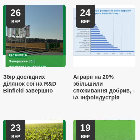
26
24
ВЕР
ВЕР
Збір дослідних
Аграрії на 20%
ділянок сої на R&D
збільшили
Binfield завершно
споживання добрив, -
ІА Інфоіндустрія
23
19
ВЕР
ВЕР