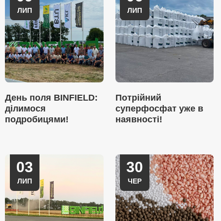
ЛИП
ЛИП
День поля BINFIELD:
Потрійний
ділимося
суперфосфат уже в
подробицями!
наявності!
03
30
ЛИП
ЧЕР