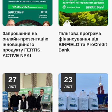
Запрошення на
Пільгова програма
онлайн-презентацію
фінансування від
інноваційного
BINFIELD та ProCredit
продукту FERTIS
Bank
ACTIVE NPK!
27
23
ЛЮТ
ЛЮТ