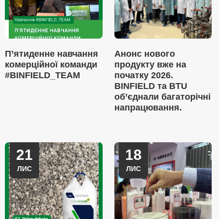
П’ятиденне навчання
Анонс нового
комерційної команди
продукту вже на
#BINFIELD_TEAM
початку 2026.
BINFIELD та BTU
об’єднали багаторічні
напрацювання.
21
18
ЛИС
ЛИС