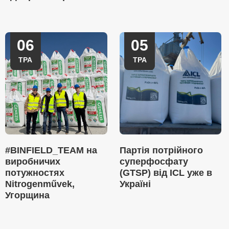
06
05
ТРА
ТРА
#BINFIELD_TEAM на
Партія потрійного
виробничих
суперфосфату
потужностях
(GTSP) від ICL уже в
Nitrogenművek,
Україні
Угорщина