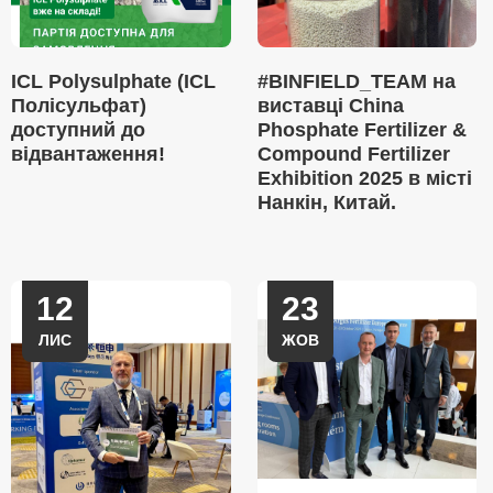
ICL Polysulphate (ICL
#BINFIELD_TEAM на
Полісульфат)
виставці China
доступний до
Phosphate Fertilizer &
відвантаження!
Compound Fertilizer
Exhibition 2025 в місті
Нанкін, Китай.
12
23
ЛИС
ЖОВ