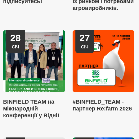
підписуйтесь!
із ринком і потребами
агровиробників.
28
27
СІЧ
СІЧ
BINFIELD TEAM на
#BINFIELD_TEAM -
міжнародній
партнер Re:farm 2026
конференції у Відні!