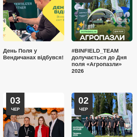
День Поля у
#BINFIELD_TEAM
Вендичанах відбувся!
долучається до Дня
поля «Агропазли»
2026
03
02
ЧЕР
ЧЕР