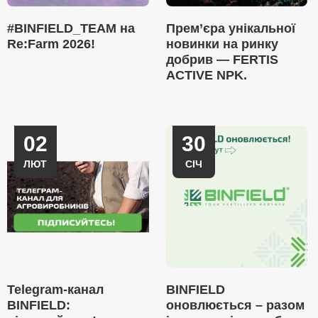
#BINFIELD_TEAM на
Прем’єра унікальної
Re:Farm 2026!
новинки на ринку
добрив — FERTIS
ACTIVE NPK.
02
30
ЛЮТ
СІЧ
Telegram-канал
BINFIELD
BINFIELD:
оновлюється – разом