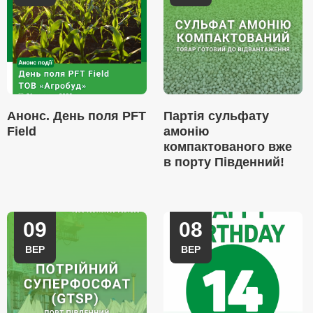
Анонс. День поля PFT
Партія сульфату
Field
амонію
компактованого вже
в порту Південний!
09
08
ВЕР
ВЕР