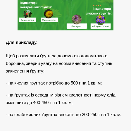
Для прикладу.
Щоб розкислити ґрунт за допомогою доломітового
борошна, зверни увагу на норми внесення та ступінь
закислення ґрунту:
- на кислих ґрунтах потрібно до 500 г на 1 кв. м;
- на ґрунтах із середнім рівнем кислотності норму слід
зменшити до 400-450 г на 1 кв. м;
- на слабокислих ґрунтах вносять до 200-250 г на 1 кв. м.