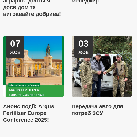
аграріїв: діліться
менеджер.
досвідом та
вигравайте добрива!
07
03
ЖОВ
ЖОВ
Анонс події: Argus
Передача авто для
Fertilizer Europe
потреб ЗСУ
Conference 2025!