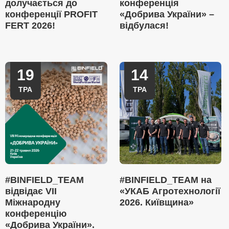
долучається до
конференція
конференції PROFIT
«Добрива України» –
FERT 2026!
відбулася!
19
14
ТРА
ТРА
#BINFIELD_TEAM
#BINFIELD_TEAM на
відвідає VII
«УКАБ Агротехнології
Міжнародну
2026. Київщина»
конференцію
«Добрива України».