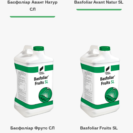
Басфоліар Авант Натур
Basfoliar Avant Natur SL
СЛ
Басфоліар Фрутс СЛ
Basfoliar Fruits SL