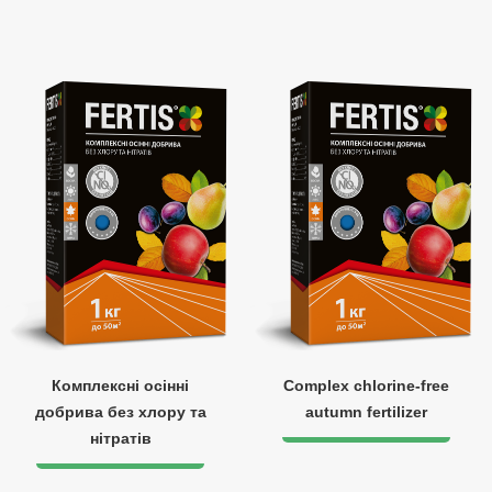
Комплексні осінні
Complex chlorine-free
добрива без хлору та
autumn fertilizer
нітратів