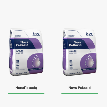
НоваПекасід
Nova Pekacid