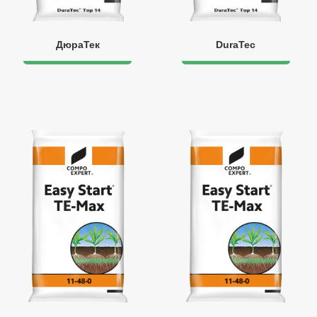
ДюраТек
DuraTec