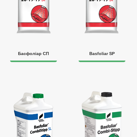
Басфоліар СП
Basfoliar SP