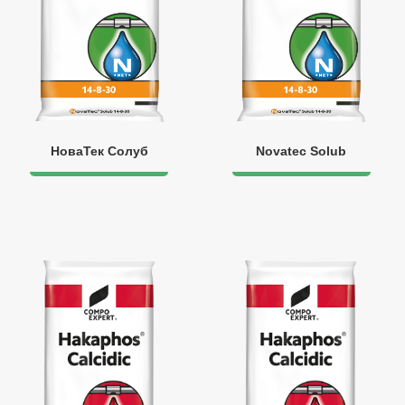
НоваТек Солуб
Novatec Solub