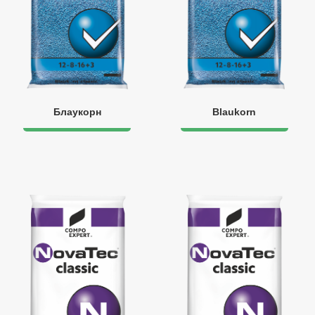
Блаукорн
Blaukorn