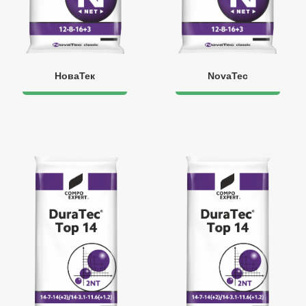
НоваТек
NovaTec