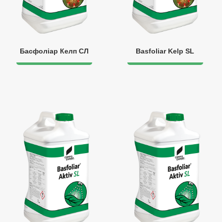
Басфоліар Келп СЛ
Basfoliar Kelp SL