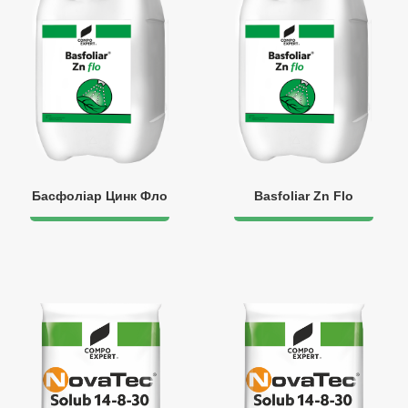
Басфоліар Цинк Фло
Basfoliar Zn Flo