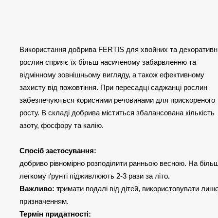
Використання добрива FERTIS для хвойних та декоративн
рослин сприяє їх більш насиченому забарвленню та
відмінному зовнішньому вигляду, а також ефективному
захисту від пожовтіння. При пересадці саджанці рослин
забезпечуються корисними речовинами для прискореного
росту. В складі добрива міститься збалансована кількість
азоту, фосфору та калію.
Спосіб застосування:
добриво рівномірно розподілити ранньою весною. На біль
легкому ґрунті підживлюють 2-3 рази за літо
.
Важливо: т
римати подалі від дітей, використовувати лише
призначенням.
Термін придатності: