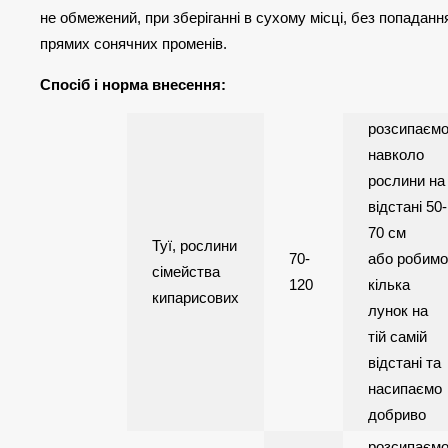
не обмежений, при зберіганні в сухому місці, без попаданн
прямих сонячних променів.
Спосіб і норма внесення:
розсипаєм
навколо
рослини на
відстані 50-
70 см
Туї, рослини
70-
або робимо
сімейства
120
кілька
кипарисових
лунок на
тій самій
відстані та
насипаємо
добриво
розсипаєм