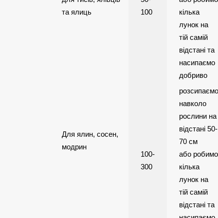
та ялиць
100
кілька
лунок на
тій самій
відстані та
насипаємо
добриво
розсипаєм
навколо
рослини на
відстані 50-
Для ялин, сосен,
70 см
модрин
100-
або робимо
300
кілька
лунок на
тій самій
відстані та
насипаємо