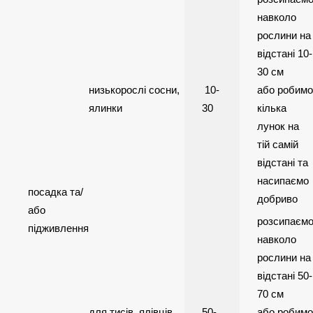
навколо
рослини на
відстані 10-
30 см
низькорослі сосни,
10-
або робимо
ялинки
30
кілька
лунок на
тій самій
відстані та
насипаємо
посадка та/
добриво
або
розсипаєм
підживлення
навколо
рослини на
відстані 50-
70 см
для тисів, ялівців
50-
або робимо