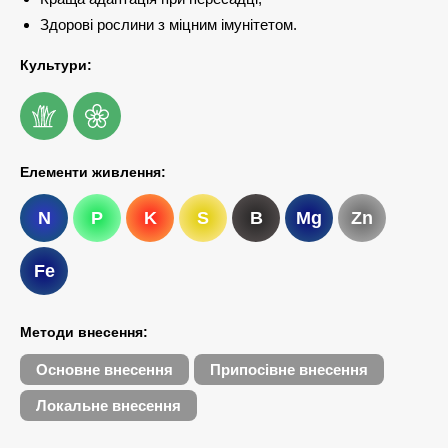
Здорові рослини з міцним імунітетом.
Культури:
Елементи живлення:
N
P
K
S
B
Mg
Zn
Fe
Методи внесення:
Основне внесення
Припосівне внесення
Локальне внесення