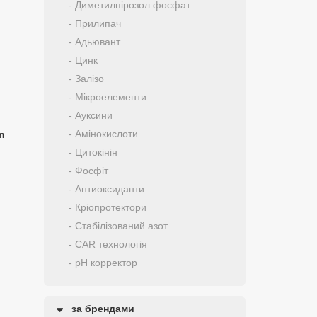
- Диметилпірозол фосфат
- Прилипач
- Адьювант
- Цинк
- Залізо
- Мікроелементи
- Ауксини
- Амінокислоти
n
- Цитокінін
- Фосфіт
- Антиоксиданти
- Кріопротектори
- Стабілізований азот
- CAR технологія
- pH корректор
за брендами