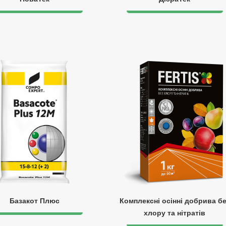
Базакот Плюс
Комплексні осінні добрива б
хлору та нітратів