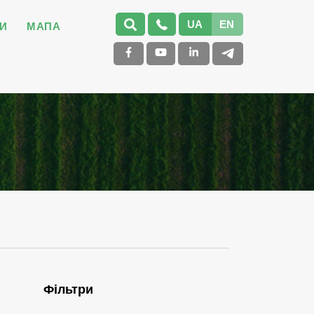
UA
EN
И
МАПА
Фільтри