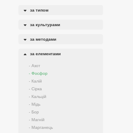
за типом
за культурами
за методами
за елементами
- Азот
- Фосфор
- Калій
- Сірка
- Кальцій
- Мідь
- Бор
- Магній
- Марганець