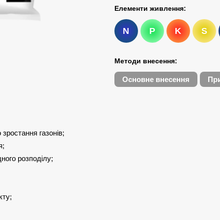
Елементи живлення:
N
P
K
S
Методи внесення:
Основне внесення
При
зростання газонів;
я;
ного розподілу;
кту;