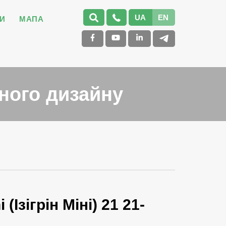
UA
EN
И
МАПА
ного дизайну
(Ізігрін Міні) 21 21-