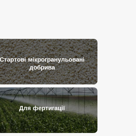
Стартові мікрогранульовані
добрива
Для фертигації