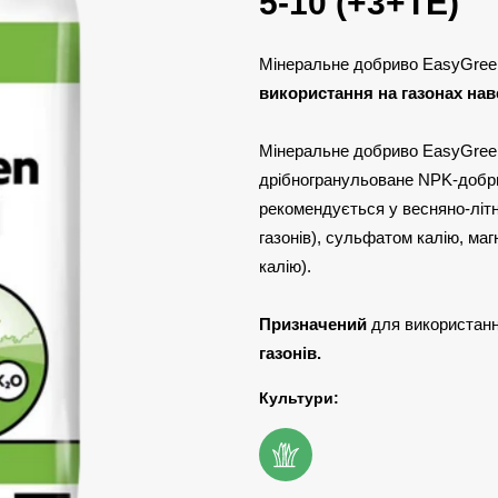
5-10 (+3+ТЕ)
Мінеральне добриво EasyGreen M
використання на газонах наве
Мінеральне добриво EasyGreen M
дрібногранульоване NPK-добр
рекомендується у весняно-літ
газонів), сульфатом калію, ма
калію).
Призначений
для використан
газонів.
Культури: