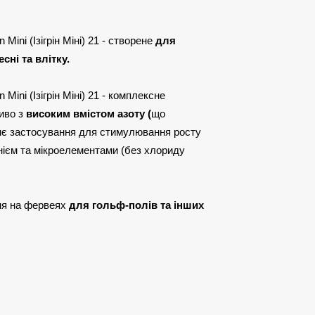
ini (Ізігрін Міні) 21 - створене
для
сні та влітку.
ini (Ізігрін Міні) 21 - комплексне
иво з
високим вмістом азоту (
що
нє застосування для стимулювання росту
гнієм та мікроелементами (без хлориду
ня на фервеях
для гольф-полів та інших