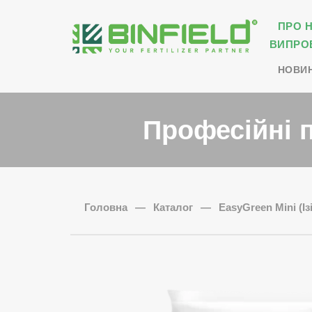
ПРО 
ВИПРО
НОВИ
Професійні 
Головна
—
Каталог
—
EasyGreen Mini (Ізі