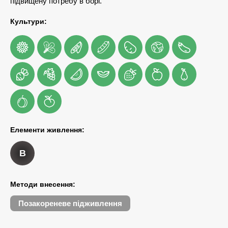
підвищену потребу в борі.
Культури:
Елементи живлення:
B
Методи внесення:
Позакореневе підживлення