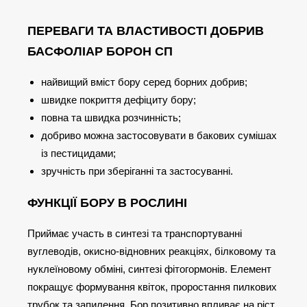
ПЕРЕВАГИ ТА ВЛАСТИВОСТІ ДОБРИВ
БАСФОЛІАР БОРОН СП
найвищий вміст бору серед борних добрив;
швидке покриття дефіциту бору;
повна та швидка розчинність;
добриво можна застосовувати в бакових сумішах
із пестицидами;
зручність при зберіганні та застосуванні.
ФУНКЦІЇ БОРУ В РОСЛИНІ
Приймає участь в синтезі та транспортуванні
вуглеводів, окисно-відновних реакціях, білковому та
нуклеїновому обміні, синтезі фітогормонів. Елемент
покращує формування квіток, проростання пилкових
трубок та запилення. Бор позитивно впливає на ріст