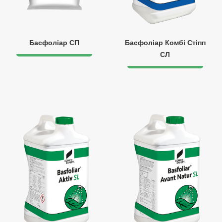
Басфоліар СП
Басфоліар Комбі Стіпп
СЛ