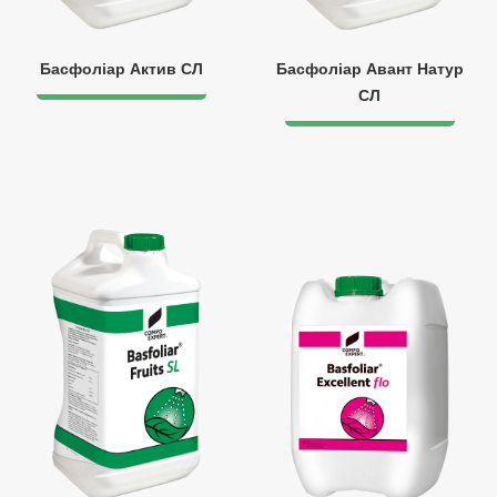
Басфоліар Актив СЛ
Басфоліар Авант Натур
СЛ