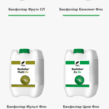
Басфоліар Фрутс СЛ
Басфоліар Екселент Фло
Басфоліар Мульті Фло
Басфоліар Цинк Фло