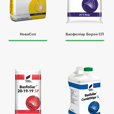
НоваСоп
Басфоліар Борон СП