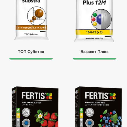
ТОП Субстра
Базакот Плюс