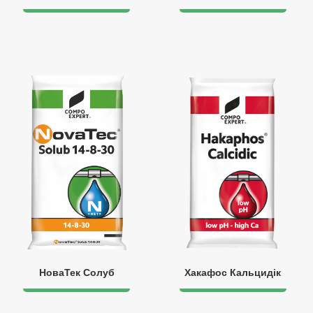
НоваТек Солуб
Хакафос Кальцидік