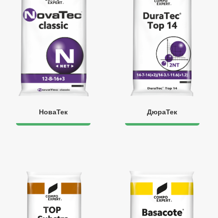
НоваТек
ДюраТек