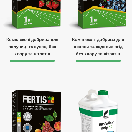
Комплексні добрива для
Комплексні добрива для
полуниці та суниці без
лохини та садових ягід
хлору та нітратів
без хлору та нітратів