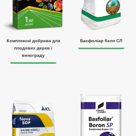
Комплексні добрива для
Басфоліар Келп СЛ
плодових дерев і
винограду