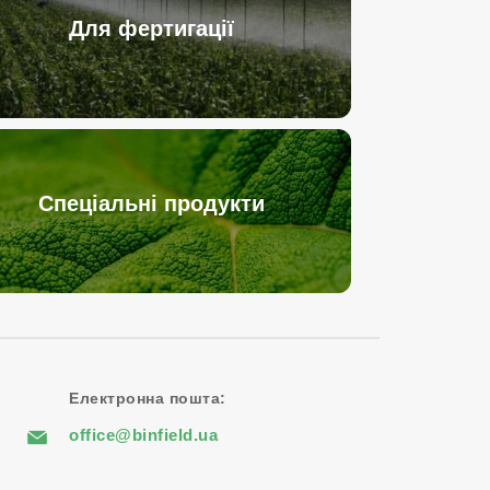
Для фертигації
Спеціальні продукти
Електронна пошта:
office@binfield.ua