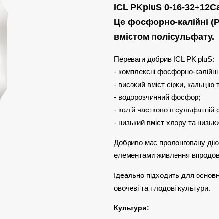
ICL PKpluS 0-16-32+12
Це фосфорно-калійні (P
вмістом полісульфату.
Переваги добрив ICL PK pluS
- комплексні фосфорно-калійні
- високий вміст сірки, кальцію 
- водорозчинний фосфор;
- калій частково в сульфатній 
- низький вміст хлору та низьк
Добриво має пролонговану дію
елементами живлення впродовж
Ідеально підходить для основно
овочеві та плодові культури.
Культури: