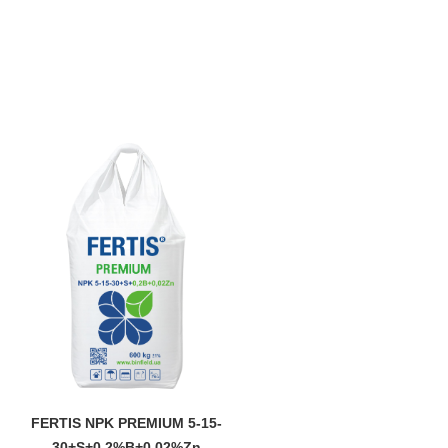
FERTIS NPK PREMIUM 5-15-
30+S+0,2%B+0,02%Zn