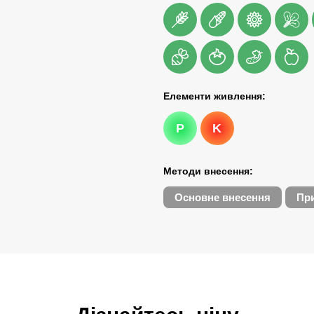
Елементи живлення:
P
K
Методи внесення:
Основне внесення
При