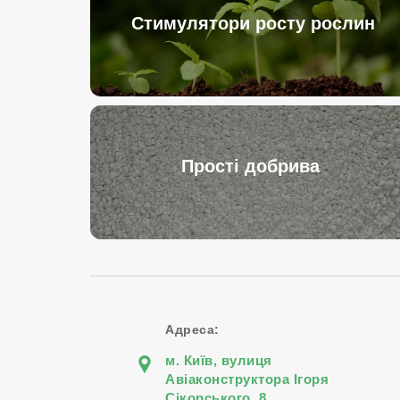
Стимулятори росту рослин
Прості добрива
Адреса:
м. Київ, вулиця
Авіаконструктора Iгоря
Сiкорського, 8