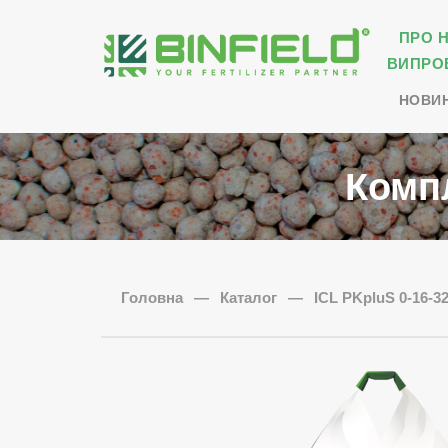
ПРО 
ВИПРО
НОВИ
Комп
Головна
—
Каталог
—
ICL PKpluS 0-16-3