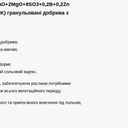
CaO+2MgO+8SO3+0,2B+0,2Zn
K) гранульовані добрива з
:
 добрива;
та магнію;
формі;
ий сольовий індекс.
, забезпечуючи рослини потрібними
 всього вегетаційного періоду.
го та припосівного внесення під польові,