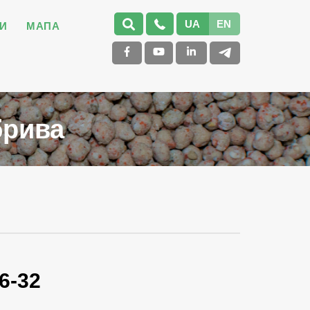
UA
EN
И
МАПА
брива
6-32