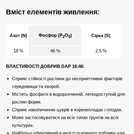
Вміст елементів живлення:
Фосфор (P
О
)
Азот (N)
Сірка (S)
2
5
18 %
46 %
2,5 %
ВЛАСТИВОСТІ ДОБРИВ DAP 18:46:
Сприяє стійкості рослини до несприятливих факторів
середовища та хвороб.
Містить фосфати в водорозчинній, легкодоступній для
рослин формі.
Сприяє накопиченню цукрів в коренеплодах і плодах.
Може застосовуватися на всіх типах ґрунтів на всіх
культурах.
Найбільш ефективний в якості основного добрива для