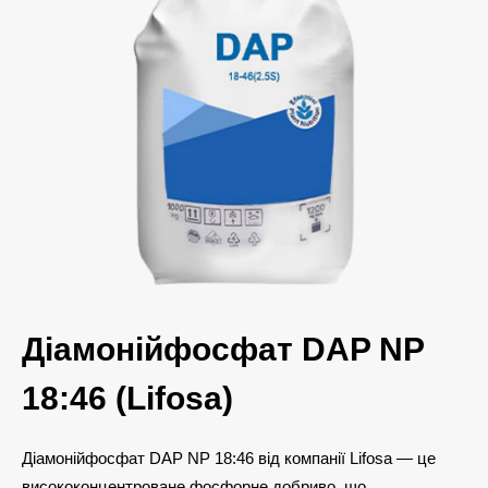
Діамонійфосфат DAP NP
18:46 (Lifosa)
Діамонійфосфат DAP NP 18:46 від компанії Lifosa — це
висококонцентроване фосфорне добриво, що