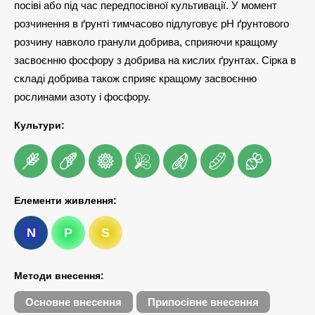
посіві або під час передпосівної культивації. У момент
розчинення в ґрунті тимчасово підлуговує рН ґрунтового
розчину навколо гранули добрива, сприяючи кращому
засвоєнню фосфору з добрива на кислих ґрунтах. Сірка в
складі добрива також сприяє кращому засвоєнню
рослинами азоту і фосфору.
Культури:
Елементи живлення:
N
P
S
Методи внесення:
Основне внесення
Припосівне внесення