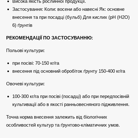
Висока якість рослинної продукції.
Застосування: Коли: восени або навесні Як: основне
внесення та при посадці (бульб) Для кислих (рН (Н2О)
6) ґрунтів
РЕКОМЕНДАЦІЇ ПО ЗАСТОСУВАННЮ:
Польові культури:
при посіві: 70-150 кг/га
внесення під основний обробіток ґрунту 150-400 кг/га
Овочеві культури:
100-300 кг/га при посіві (посадці) або при передпосівній
культивації або в якості ранньовесняного підживлення.
Точна норма внесення залежить від біологічних
особливостей культур та ґрунтово-кліматичних умов.