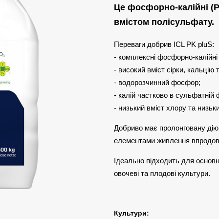
Це фосфорно-калійні (P
вмістом полісульфату.
Переваги добрив ICL PK pluS
- комплексні фосфорно-калійні
- високий вміст сірки, кальцію 
- водорозчинний фосфор;
- калій частково в сульфатній 
- низький вміст хлору та низьк
Добриво має пролонговану дію
елементами живлення впродовж
Ідеально підходить для основно
овочеві та плодові культури.
Культури: