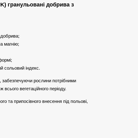
K) гранульовані добрива з
:
 добрива;
та магнію;
формі;
ий сольовий індекс.
, забезпечуючи рослини потрібними
 всього вегетаційного періоду.
го та припосівного внесення під польові,