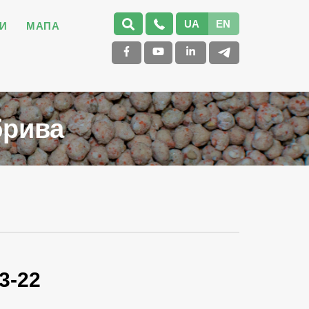
UA
EN
И
МАПА
брива
3-22