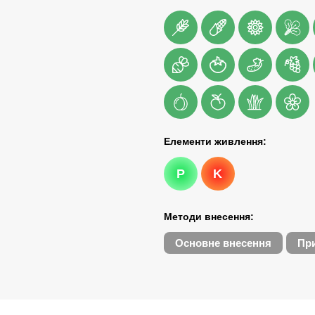
Елементи живлення:
P
K
Методи внесення:
Основне внесення
При