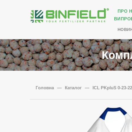
ПРО 
ВИПРО
НОВИ
Комп
Головна
—
Каталог
—
ICL PKpluS 0-23-2