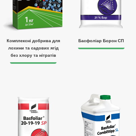
Комплексні добрива для
Басфоліар Борон СП
лохини та садових ягід
без хлору та нітратів