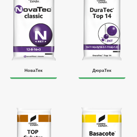
НоваТек
ДюраТек