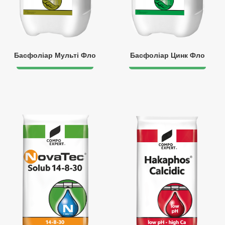
Басфоліар Мульті Фло
Басфоліар Цинк Фло