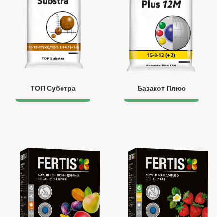
ТОП Субстра
Базакот Плюс