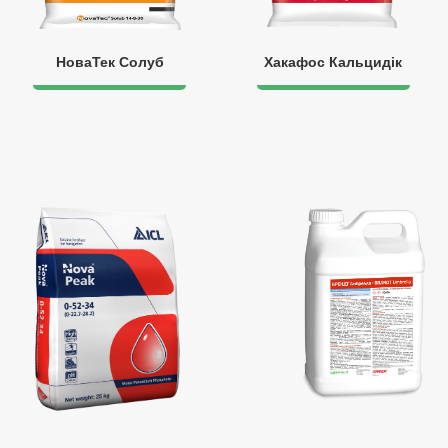
НоваТек Солуб
Хакафос Кальцидік