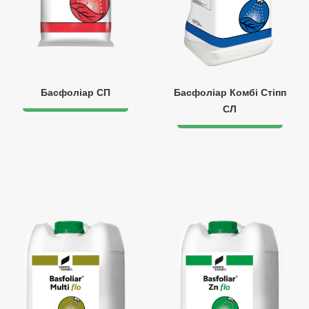
Басфоліар СП
Басфоліар Комбі Стіпп
СЛ