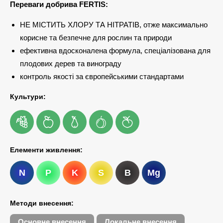
Переваги добрива FERTIS:
НЕ МІСТИТЬ ХЛОРУ ТА НІТРАТІВ, отже максимально
корисне та безпечне для рослин та природи
ефективна вдосконалена формула, спеціалізована для
плодових дерев та винограду
контроль якості за європейськими стандартами
Культури:
Елементи живлення:
N
P
K
S
B
Mg
Методи внесення:
Основне внесення
Локальне внесення