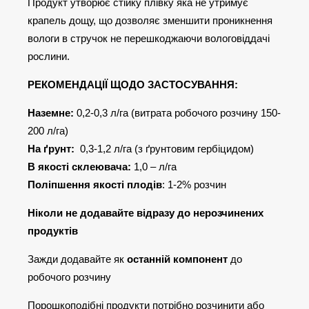
Продукт утворює стійку плівку яка не утримує
крапель дощу, що дозволяє зменшити проникнення
вологи в стручок не перешкоджаючи вологовіддачі
рослини.
РЕКОМЕНДАЦІЇ ЩОДО ЗАСТОСУВАННЯ:
Наземне:
0,2-0,3 л/гa (витрата робочого розчину 150-
200 л/га)
На ґрунт:
0,3-1,2 л/гa (з ґрунтовим гербіцидом)
В якості склеювача:
1,0 – л/га
Поліпшення якості плодів
: 1-2% розчин
Ніколи не додавайте відразу до нерозчинених
продуктів
Зажди додавайте як
останній компонент
до
робочого розчину
Порошкоподібні продукти потрібно розчинити або