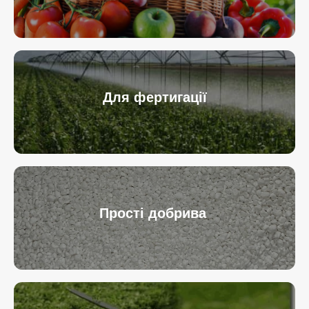
Для фертигації
Прості добрива