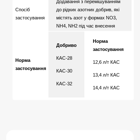
Додавання з перемішуванням
Спосіб
до рідких азотних добрив, які
застосування
містять азот у формах NO3,
NH4, NH2 під час внесення
Норма
Добриво
застосування
КАС-28
Норма
12,6 л/т КАС
застосування
КАС-30
13,4 л/т КАС
КАС-32
14,4 л/т КАС