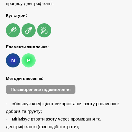
процесу денітрифікації.
Культури:
Елементи живлення:
N
P
Методи внесення:
Позакореневе підживлення
- збільшує коефіцієнт використання азоту рослиною з
добрив та ґрунту;
- мінімізує втрати азоту через промивання та
денітрифікацію (газоподібні втрати);