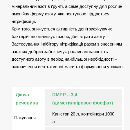
мінеральний азот в ґрунті, а саме доступну для рослин
амонійну форму азоту, яка поступово піддається
нітрифікації.
Крім того, знижується активність денітрифікуючих
бактерій, що мінімізує газоподібні втрати азоту.
Застосування інгібітору нітрифікації разом з внесенням
азотних добрив забезпечує рослинам наявність
доступного азоту в період найбільшої необхідності –
накопичення вегетативної маси та формування урожаю.
Діюча
DMPP – 3,4
речовина
(диметилпірозол фосфат)
Каністри 20 л, контейнери 1000
Пакування
л