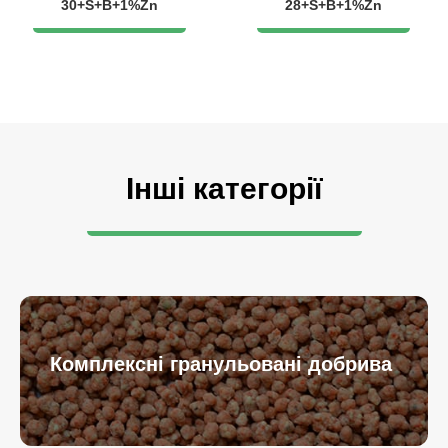
30+S+B+1%Zn
28+S+B+1%Zn
Інші категорії
Комплексні гранульовані добрива