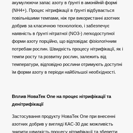
акумулюючи запас азоту в ґрунті в амонійній формі
(NH4+). Процес нітрифікації в ґрунті відбувається
повільнішими темпами, ніж при використанні азотних
добрив за класичною технологією, і забезпечує
наявність в ґрунті нітратної (NO3-) легкодоступної
форми азоту порційно, що відповідає фізіологічним
потребам рослин. Швидкість процесу нітрифікації, як і
темпи росту та розвитку рослин, залежить від
температури, відповідно рослини отримують доступні
їм форми азоту в періоди найбільшої необхідності.
Вплив НоваТек Оne на процес нітрифікації та
денітрифікації
Застосування продукту НоваТек Оne при внесенні
азотних добрив у вигляді КАС-30 дає можливість
знизити швидкість процесу нітрифікації та зберегти