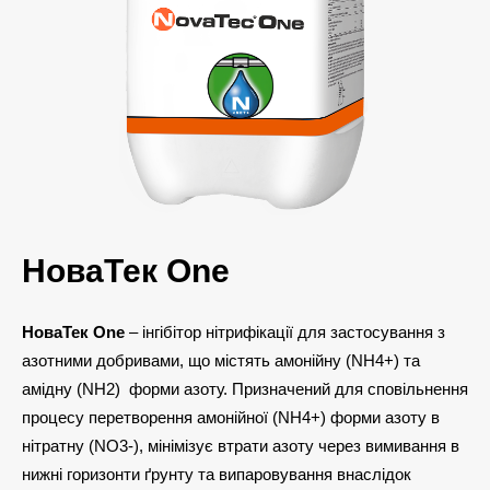
НоваТек One
НоваТек Оne
– інгібітор нітрифікації для застосування з
азотними добривами, що містять амонійну (NH4+) та
амідну (NH2) форми азоту. Призначений для сповільнення
процесу перетворення амонійної (NH4+) форми азоту в
нітратну (NO3-), мінімізує втрати азоту через вимивання в
нижні горизонти ґрунту та випаровування внаслідок