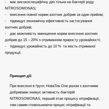
- має високоспецифічну дію тільки на бактерії роду
NITROSOMONAS;
- внесення повної норми азотних добрив за один прийом;
- підвищує економічну ефективність застосування
азотних добрив;
- дає можливість зменшення норми внесення азотних
добрив до 15 – 20% з отриманням приросту урожайності;
- підвищує урожайність до 10 % та якість отриманої
продукції.
Принцип дії:
При внесенні в ґрунт, НоваТек Оne разом з азотними
добривами знижує активність бактерій
NITROSOMONAS, перший етап процесу нітрифікації,
тим самим сповільнюючи процес нітрифікації та