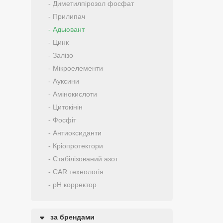
- Диметилпірозол фосфат
- Прилипач
- Адьювант
- Цинк
- Залізо
- Мікроелементи
- Ауксини
- Амінокислоти
- Цитокінін
- Фосфіт
- Антиоксиданти
- Кріопротектори
- Стабілізований азот
- CAR технологія
- pH корректор
за брендами