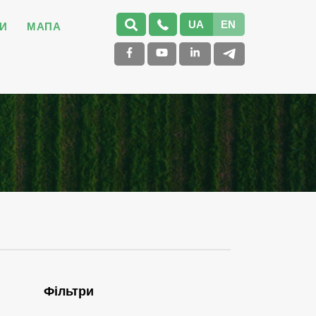
UA
EN
И
МАПА
Фільтри