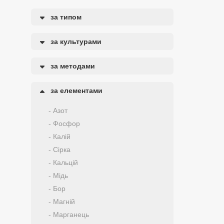
за типом
за культурами
за методами
за елементами
- Азот
- Фосфор
- Калій
- Сірка
- Кальцій
- Мідь
- Бор
- Магній
- Марганець