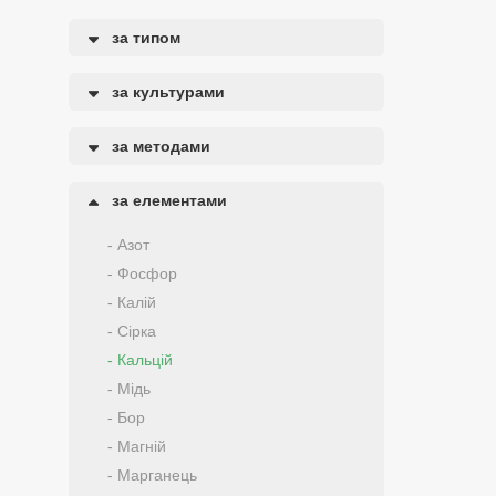
за типом
за культурами
за методами
за елементами
- Азот
- Фосфор
- Калій
- Сірка
- Кальцій
- Мідь
- Бор
- Магній
- Марганець