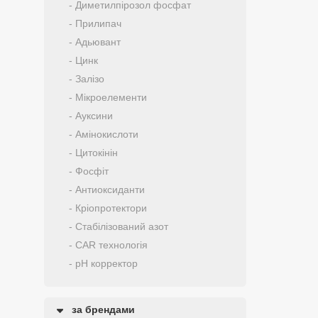
- Диметилпірозол фосфат
- Прилипач
- Адьювант
- Цинк
- Залізо
- Мікроелементи
- Ауксини
- Амінокислоти
- Цитокінін
- Фосфіт
- Антиоксиданти
- Кріопротектори
- Стабілізований азот
- CAR технологія
- pH корректор
за брендами