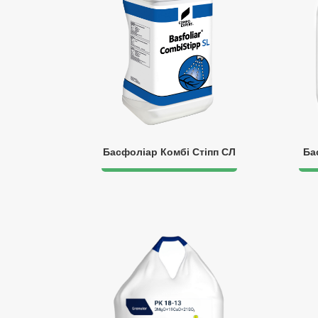
Басфоліар Комбі Стіпп СЛ
Ба