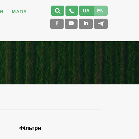
UA
EN
И
МАПА
Фільтри