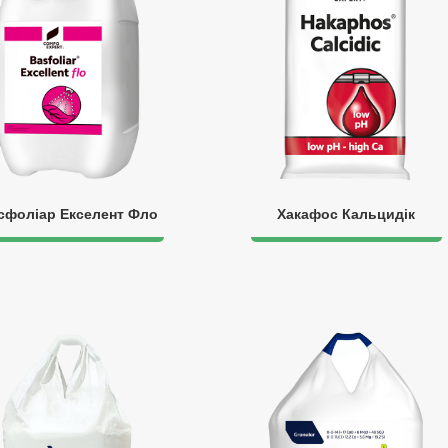
сфоліар Екселент Фло
Хакафос Кальцидік